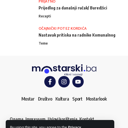
PRIJATNO
Prijedlog za današnji ručak/ Buredžici
Recepti
OČAJNIČKI POTEZ KORDIĆA
Nastavak pritiska na radnike Komunalnog
Teme
Mostar
Društvo
Kultura
Sport
Mostarlook
O nama
Impressum
Uslovi korištenja
Kontakt
Dojavi vijest
By using this site, you agree to the
Privacy