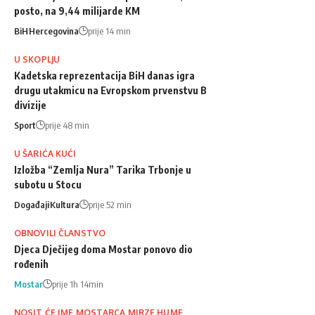
posto, na 9,44 milijarde KM
BiH
Hercegovina
prije 14 min
U SKOPLJU
Kadetska reprezentacija BiH danas igra
drugu utakmicu na Evropskom prvenstvu B
divizije
Sport
prije 48 min
U ŠARIĆA KUĆI
Izložba “Zemlja Nura” Tarika Trbonje u
subotu u Stocu
Događaji
Kultura
prije 52 min
OBNOVILI ČLANSTVO
Djeca Dječijeg doma Mostar ponovo dio
rođenih
Mostar
prije 1h 14min
NOSIT ĆE IME MOSTARCA MIRZE HUME