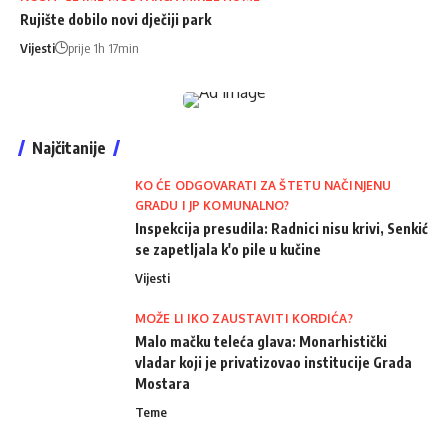
Rujište dobilo novi dječiji park
Vijesti
prije 1h 17min
Najčitanije
KO ĆE ODGOVARATI ZA ŠTETU NAČINJENU
GRADU I JP KOMUNALNO?
Inspekcija presudila: Radnici nisu krivi, Senkić
se zapetljala k'o pile u kučine
Vijesti
MOŽE LI IKO ZAUSTAVITI KORDIĆA?
Malo mačku teleća glava: Monarhistički
vladar koji je privatizovao institucije Grada
Mostara
Teme