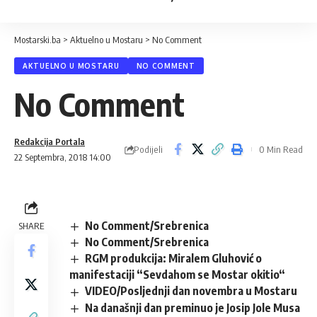
Mostarski.ba
>
Aktuelno u Mostaru
>
No Comment
AKTUELNO U MOSTARU
NO COMMENT
No Comment
Redakcija Portala
Podijeli
0 Min Read
22 Septembra, 2018 14:00
No Comment/Srebrenica
SHARE
No Comment/Srebrenica
RGM produkcija: Miralem Gluhović o
manifestaciji “Sevdahom se Mostar okitio“
VIDEO/Posljednji dan novembra u Mostaru
Na današnji dan preminuo je Josip Jole Musa