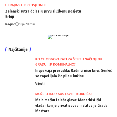
UKRAJINSKI PREDSJEDNIK
Zelenski sutra dolazi u prvu službenu posjetu
Srbiji
Region
prije 28 min
Najčitanije
KO ĆE ODGOVARATI ZA ŠTETU NAČINJENU
GRADU I JP KOMUNALNO?
Inspekcija presudila: Radnici nisu krivi, Senkić
se zapetljala k'o pile u kučine
Vijesti
MOŽE LI IKO ZAUSTAVITI KORDIĆA?
Malo mačku teleća glava: Monarhistički
vladar koji je privatizovao institucije Grada
Mostara