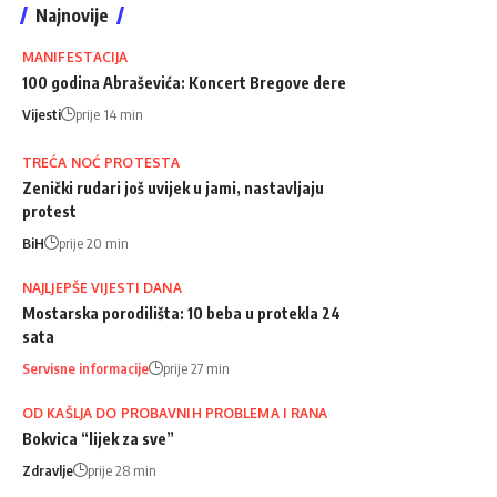
Najnovije
MANIFESTACIJA
100 godina Abraševića: Koncert Bregove dere
Vijesti
prije 14 min
TREĆA NOĆ PROTESTA
Zenički rudari još uvijek u jami, nastavljaju
protest
BiH
prije 20 min
NAJLJEPŠE VIJESTI DANA
Mostarska porodilišta: 10 beba u protekla 24
sata
Servisne informacije
prije 27 min
OD KAŠLJA DO PROBAVNIH PROBLEMA I RANA
Bokvica “lijek za sve”
Zdravlje
prije 28 min