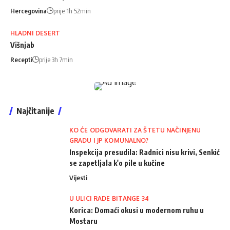
Hercegovina
prije 1h 52min
HLADNI DESERT
Višnjab
Recepti
prije 3h 7min
Najčitanije
KO ĆE ODGOVARATI ZA ŠTETU NAČINJENU
GRADU I JP KOMUNALNO?
Inspekcija presudila: Radnici nisu krivi, Senkić
se zapetljala k'o pile u kučine
Vijesti
U ULICI RADE BITANGE 34
Korica: Domaći okusi u modernom ruhu u
Mostaru