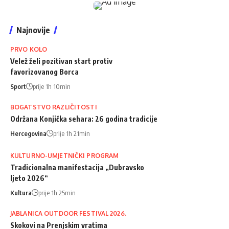
Najnovije
PRVO KOLO
Velež želi pozitivan start protiv
favorizovanog Borca
Sport
prije 1h 10min
BOGATSTVO RAZLIČITOSTI
Održana Konjička sehara: 26 godina tradicije
Hercegovina
prije 1h 21min
KULTURNO-UMJETNIČKI PROGRAM
Tradicionalna manifestacija „Dubravsko
ljeto 2026“
Kultura
prije 1h 25min
JABLANICA OUTDOOR FESTIVAL 2026.
Skokovi na Prenjskim vratima