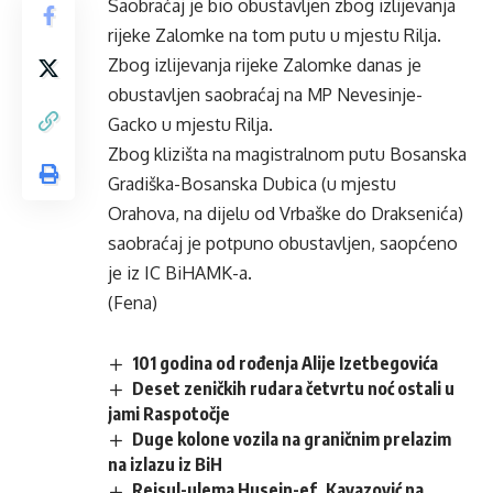
Saobraćaj je bio obustavljen zbog izlijevanja
rijeke Zalomke na tom putu u mjestu Rilja.
Zbog izlijevanja rijeke Zalomke danas je
obustavljen saobraćaj na MP Nevesinje-
Gacko u mjestu Rilja.
Zbog klizišta na magistralnom putu Bosanska
Gradiška-Bosanska Dubica (u mjestu
Orahova, na dijelu od Vrbaške do Draksenića)
saobraćaj je potpuno obustavljen, saopćeno
je iz IC BiHAMK-a.
(Fena)
101 godina od rođenja Alije Izetbegovića
Deset zeničkih rudara četvrtu noć ostali u
jami Raspotočje
Duge kolone vozila na graničnim prelazim
na izlazu iz BiH
Reisul-ulema Husein-ef. Kavazović na