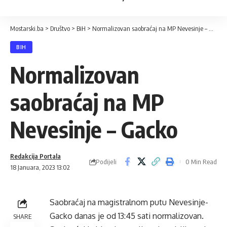
Mostarski.ba
>
Društvo
>
BiH
>
Normalizovan saobraćaj na MP Nevesinje – Gacko
BIH
Normalizovan
saobraćaj na MP
Nevesinje – Gacko
Redakcija Portala
Podijeli
0 Min Read
18 Januara, 2023 13:02
Saobraćaj na magistralnom putu Nevesinje-
Gacko danas je od 13:45 sati normalizovan.
SHARE