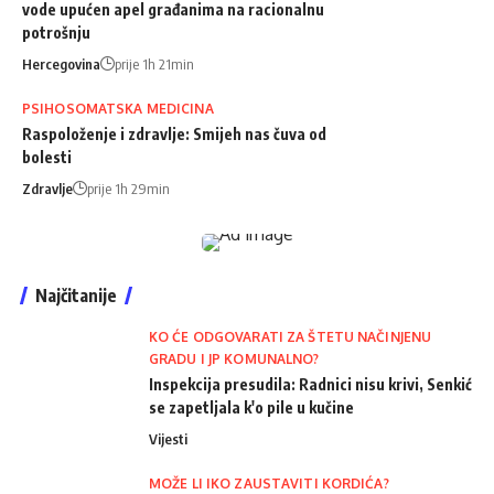
vode upućen apel građanima na racionalnu
potrošnju
Hercegovina
prije 1h 21min
PSIHOSOMATSKA MEDICINA
Raspoloženje i zdravlje: Smijeh nas čuva od
bolesti
Zdravlje
prije 1h 29min
Najčitanije
KO ĆE ODGOVARATI ZA ŠTETU NAČINJENU
GRADU I JP KOMUNALNO?
Inspekcija presudila: Radnici nisu krivi, Senkić
se zapetljala k'o pile u kučine
Vijesti
MOŽE LI IKO ZAUSTAVITI KORDIĆA?