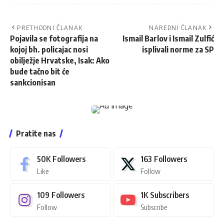
PRETHODNI ČLANAK
NAREDNI ČLANAK
Pojavila se fotografija na
Ismail Barlov i Ismail Zulfić
kojoj bh. policajac nosi
isplivali norme za SP
obilježje Hrvatske, Isak: Ako
bude tačno bit će
sankcionisan
Pratite nas
50K
Followers
163
Followers
Like
Follow
109
Followers
1K
Subscribers
Follow
Subscribe