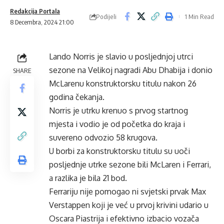
Redakcija Portala
Podijeli
1 Min Read
8 Decembra, 2024 21:00
Lando Norris je slavio u posljednjoj utrci
sezone na Velikoj nagradi Abu Dhabija i donio
SHARE
McLarenu konstruktorsku titulu nakon 26
godina čekanja.
Norris je utrku krenuo s prvog startnog
mjesta i vodio je od početka do kraja i
suvereno odvozio 58 krugova.
U borbi za konstruktorsku titulu su uoči
posljednje utrke sezone bili McLaren i Ferrari,
a razlika je bila 21 bod.
Ferrariju nije pomogao ni svjetski prvak Max
Verstappen koji je već u prvoj krivini udario u
Oscara Piastrija i efektivno izbacio vozača