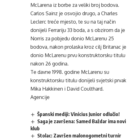
McLarena iz borbe za veliki broj bodova.
Carlos Sainz je osvojio drugo, a Charles
Leclerc treće mjesto, te su na taj način
donijeli Ferrariju 33 boda, a s obzirom da je
Norris za pobjedu donio McLarenu 25
bodova, nakon prolaska kroz cilj Britanac je
donio McLarenu prvu konstruktorsku titulu
nakon 26 godina.
Te davne 1998. godine McLarenu su
konstruktorsku titulu donijeli svjetski prvak
Mika Hakkinen i David Coulthard.
Agencije
Španski mediji: Vinicius Junior odlučio!
Saga je završena: Samed Baždar ima novi
klub
Stolac: Završen malonogometni turnir