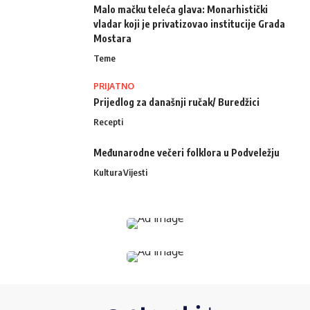
Malo mačku teleća glava: Monarhistički
vladar koji je privatizovao institucije Grada
Mostara
Teme
PRIJATNO
Prijedlog za današnji ručak/ Buredžici
Recepti
Međunarodne večeri folklora u Podveležju
Kultura
Vijesti