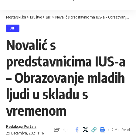
Mostarski.ba
>
Društvo
>
BiH
>
Novalić s predstavnicima IUS-a – Obrazovanje mladih ljudi u skladu s vremenom
BIH
Novalić s
predstavnicima IUS-a
– Obrazovanje mladih
ljudi u skladu s
vremenom
Redakcija Portala
Podijeli
2 Min Read
29 Decembra, 2021 11:17