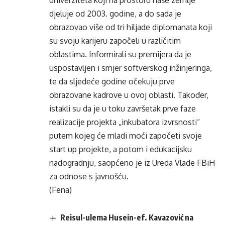
univerziteta koji na prostoru naše zemlje
djeluje od 2003. godine, a do sada je
obrazovao više od tri hiljade diplomanata koji
su svoju karijeru započeli u različitim
oblastima. Informirali su premijera da je
uspostavljen i smjer softverskog inžinjeringa,
te da sljedeće godine očekuju prve
obrazovane kadrove u ovoj oblasti. Također,
istakli su da je u toku završetak prve faze
realizacije projekta „inkubatora izvrsnosti“
putem kojeg će mladi moći započeti svoje
start up projekte, a potom i edukacijsku
nadogradnju, saopćeno je iz Ureda Vlade FBiH
za odnose s javnošću.
(Fena)
Reisul-ulema Husein-ef. Kavazović na