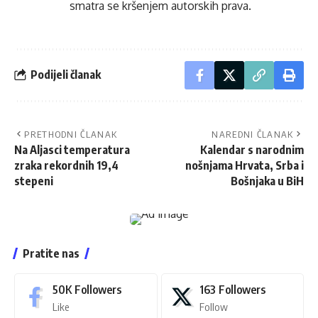
smatra se kršenjem autorskih prava.
Podijeli članak
PRETHODNI ČLANAK
NAREDNI ČLANAK
Na Aljasci temperatura
Kalendar s narodnim
zraka rekordnih 19,4
nošnjama Hrvata, Srba i
stepeni
Bošnjaka u BiH
Pratite nas
50K
Followers
163
Followers
Like
Follow