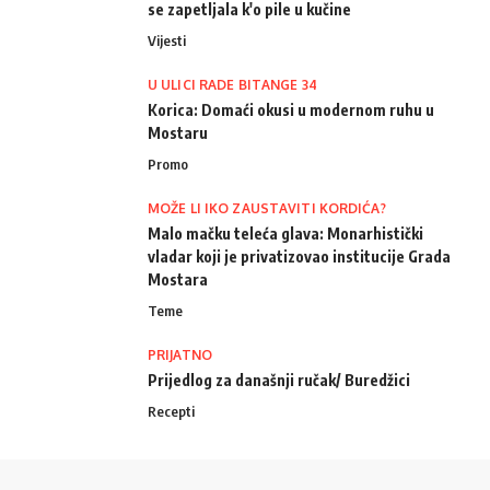
se zapetljala k'o pile u kučine
Vijesti
U ULICI RADE BITANGE 34
Korica: Domaći okusi u modernom ruhu u
Mostaru
Promo
MOŽE LI IKO ZAUSTAVITI KORDIĆA?
Malo mačku teleća glava: Monarhistički
vladar koji je privatizovao institucije Grada
Mostara
Teme
PRIJATNO
Prijedlog za današnji ručak/ Buredžici
Recepti