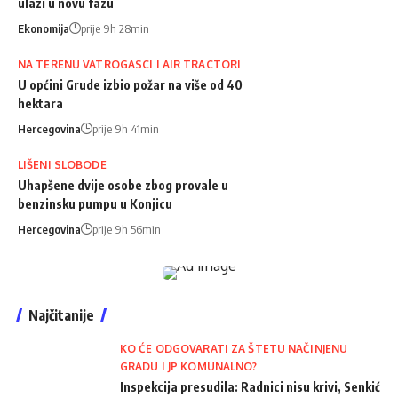
ulazi u novu fazu
Ekonomija
prije 9h 28min
NA TERENU VATROGASCI I AIR TRACTORI
U općini Grude izbio požar na više od 40
hektara
Hercegovina
prije 9h 41min
LIŠENI SLOBODE
Uhapšene dvije osobe zbog provale u
benzinsku pumpu u Konjicu
Hercegovina
prije 9h 56min
Najčitanije
KO ĆE ODGOVARATI ZA ŠTETU NAČINJENU
GRADU I JP KOMUNALNO?
Inspekcija presudila: Radnici nisu krivi, Senkić