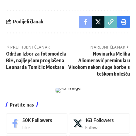
Podijeli članak
PRETHODNI ČLANAK
NAREDNI ČLANAK
Održan Izbor za fotomodela
Novinarka Meliha
BiH, najljepšom proglašena
Aliomerović preminula u
Leonarda Tomić iz Mostara
Visokom nakon duge borbe s
teškom bolešću
Pratite nas
50K
Followers
163
Followers
Like
Follow