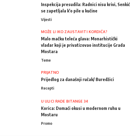
Inspekcija presudila: Radnici nisu krivi, Senkić
se zapetljala k'o pile u kučine
Vijesti
MOŽE LI IKO ZAUSTAVITI KORDIĆA?
Malo mačku teleća glava: Monarhistički
vladar koji je privatizovao institucije Grada
Mostara
Teme
PRIJATNO
Prijedlog za današnji ručak/ Buredžici
Recepti
U ULICI RADE BITANGE 34
Korica: Domaći okusi u modernom ruhu u
Mostaru
Promo