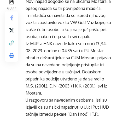
Novi napad dogodio se na ulicama Mostara, a
epilog napada su tri povrijeđena mladića.
SHARE
Tri mladića su navela da se ispred njihovog
vozila zaustavilo vozilo VW Golf V iz kojeg su
izašle četiri osobe, a kojima je još prišlo pet
osoba, nakon čega su ih svi napali.
Iz MUP-a HNK navode kako se u noći 13./14.
08. 2023. godine u 04:35 sati u PU Mostar
obratio dežurni ljekar sa CUM Mostar i prijavio
da su na navedeno odjeljenje pristupile tri
osobe povrijeđene u tučnjavi. Dolaskom
pripadnika policije utvrđeno je da se radi o
M.S. (2001.), D.N. (2003.) i K.K. (2001.), svi iz
Mostara.
U razgovoru sa navedenim osobama, isti su
izjavili da su fizički napadnuti u Ulici Put HUD
tačnije između pekare ”Dan i noć” i T.R.