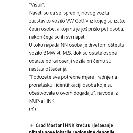
”Visak”.
Naveli su da se ispred njihovog vozila
zaustavilo vozilo VW Golf V iz kojeg su izašle
četiri osobe, a kojima je još prišlo pet osoba,
nakon čega su ih svi napali.
U toku napada NN osoba je drvetom oštetila
vozilo BMW vl. M.S. dok su ostale osobe
udarale po karoseriji vozila pri čemu su
nastala oštećenja.
”Poduzete sve potrebne mjere i radnje na
pronalasku i identifikaciji osoba koje su
učestvovale u ovom događaju”, navode iz
MUP-a HNK.
(n1)
Grad Mostar i HNK kreću u rješavanje
pitanja nove lokacije regionalne deponije