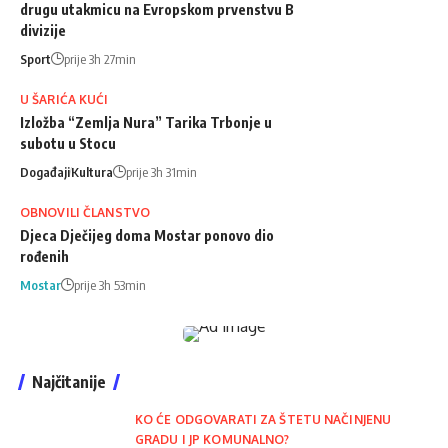
drugu utakmicu na Evropskom prvenstvu B
divizije
Sport
prije 3h 27min
U ŠARIĆA KUĆI
Izložba “Zemlja Nura” Tarika Trbonje u
subotu u Stocu
Događaji
Kultura
prije 3h 31min
OBNOVILI ČLANSTVO
Djeca Dječijeg doma Mostar ponovo dio
rođenih
Mostar
prije 3h 53min
Najčitanije
KO ĆE ODGOVARATI ZA ŠTETU NAČINJENU
GRADU I JP KOMUNALNO?