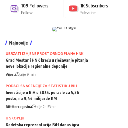
109
Followers
1K
Subscribers
Follow
Subscribe
Najnovije
UBRZATI IZMJENE PROSTORNOG PLANA HNK
Grad Mostar i HNK kreću u rješavanje pitanja
nove lokacije regionalne deponije
Vijesti
prije 9 min
PODACI SA AGENCIJE ZA STATISTIKU BIH
Investicije u BiH u 2025. porasle za 5,36
posto, na 9,44 milijarde KM
BiH
Hercegovina
prije 2h 53min
U SKOPLJU
Kadetska reprezentacija BiH danas igra