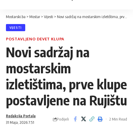
Mostarski.ba
>
Mostar
>
Vijesti
>
Novi sadržaj na mostarskim izletištima, prve klupe postavljene na Rujištu
VIJESTI
POSTAVLJENO DEVET KLUPA
Novi sadržaj na
mostarskim
izletištima, prve klupe
postavljene na Rujištu
Redakcija Portala
Podijeli
2 Min Read
31 Maja, 2026 7:51