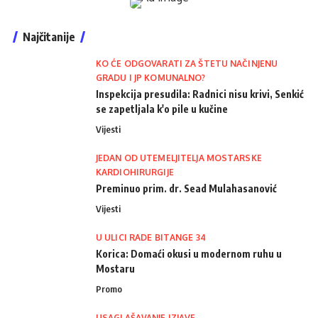
Najčitanije
KO ĆE ODGOVARATI ZA ŠTETU NAČINJENU
GRADU I JP KOMUNALNO?
Inspekcija presudila: Radnici nisu krivi, Senkić
se zapetljala k'o pile u kučine
Vijesti
JEDAN OD UTEMELJITELJA MOSTARSKE
KARDIOHIRURGIJE
Preminuo prim. dr. Sead Mulahasanović
Vijesti
U ULICI RADE BITANGE 34
Korica: Domaći okusi u modernom ruhu u
Mostaru
Promo
USAGLAŠAVANJE IZJAVE