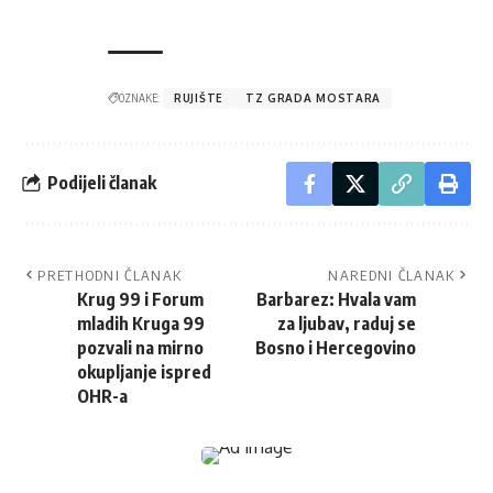
OZNAKE:
RUJIŠTE
TZ GRADA MOSTARA
Podijeli članak
PRETHODNI ČLANAK
NAREDNI ČLANAK
Krug 99 i Forum
Barbarez: Hvala vam
mladih Kruga 99
za ljubav, raduj se
pozvali na mirno
Bosno i Hercegovino
okupljanje ispred
OHR-a