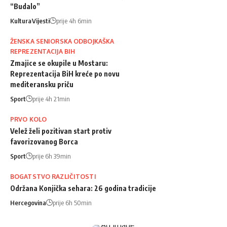
“Budalo”
Kultura
Vijesti
prije 4h 6min
ŽENSKA SENIORSKA ODBOJKAŠKA
REPREZENTACIJA BIH
Zmajice se okupile u Mostaru:
Reprezentacija BiH kreće po novu
mediteransku priču
Sport
prije 4h 21min
PRVO KOLO
Velež želi pozitivan start protiv
favorizovanog Borca
Sport
prije 6h 39min
BOGATSTVO RAZLIČITOSTI
Održana Konjička sehara: 26 godina tradicije
Hercegovina
prije 6h 50min