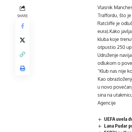
Vlasnik Manchest
Traffordu, što je
SHARE
Ratcliffe je odl
eura).Kako javlj
kluba koje trenu
otpustio 250 upo
Udruženje navij
odlukom o poveć
“Klub nas nije k
Kao obrazloženje
u novo povećanje
sina na utakmicu,
Agencije
UEFA uvela dv
Lana Pudar p