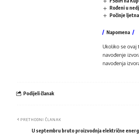
FSBiH na Kup
Rođeni u ned
Počinje ljetna
Napomena
Ukoliko se ovaj 
navođenje izvora
navođenja izvora
Podijeli članak
PRETHODNI ČLANAK
U septembru bruto proizvodnja električne energi