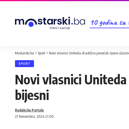
10 godina sa
Mostarski.ba
>
Sport
>
Novi vlasnici Uniteda drastično povećali cijene ulaznic
SPORT
Novi vlasnici Uniteda 
bijesni
Redakcija Portala
27 Novembra, 2024 21:00