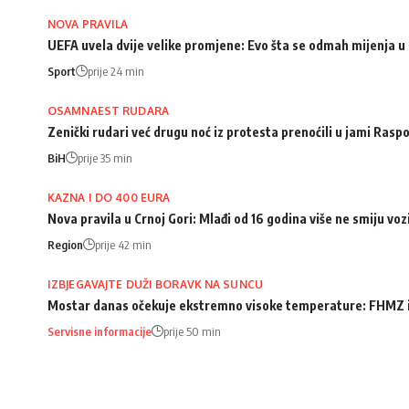
NOVA PRAVILA
UEFA uvela dvije velike promjene: Evo šta se odmah mijenja u 
Sport
prije 24 min
OSAMNAEST RUDARA
Zenički rudari već drugu noć iz protesta prenoćili u jami Rasp
BiH
prije 35 min
KAZNA I DO 400 EURA
Nova pravila u Crnoj Gori: Mlađi od 16 godina više ne smiju voz
Region
prije 42 min
IZBJEGAVAJTE DUŽI BORAVK NA SUNCU
Mostar danas očekuje ekstremno visoke temperature: FHMZ 
Servisne informacije
prije 50 min