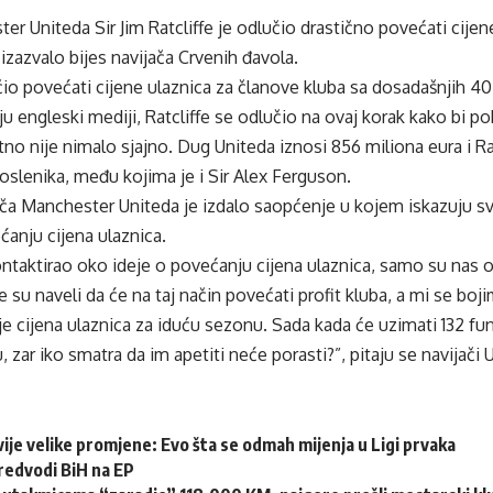
er Uniteda Sir Jim Ratcliffe je odlučio drastično povećati cijen
 izazvalo bijes navijača Crvenih đavola.
učio povećati cijene ulaznica za članove kluba sa dosadašnjih 40
aju engleski mediji, Ratcliffe se odlučio na ovaj korak kako bi po
tno nije nimalo sjajno. Dug Uniteda iznosi 856 miliona eura i Ra
slenika, među kojima je i Sir Alex Ferguson.
ača Manchester Uniteda je izdalo saopćenje u kojem iskazuju s
anju cijena ulaznica.
ontaktirao oko ideje o povećanju cijena ulaznica, samo su nas ob
 su naveli da će na taj način povećati profit kluba, a mi se boj
 cijena ulaznica za iduću sezonu. Sada kada će uzimati 132 fu
 zar iko smatra da im apetiti neće porasti?”, pitaju se navijači 
ije velike promjene: Evo šta se odmah mijenja u Ligi prvaka
redvodi BiH na EP