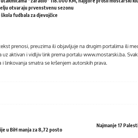
 utakmicama “zaradio” 118.000 KM, najgore prošli mostarski kl
jelju otvaraju prvenstvenu sezonu
 škola fudbala za djevojčice
tekst prenosi, preuzima ili objavljuje na drugim portalima ili m
 uz aktivan i vidljiv link prema portalu
www.mostarski.ba
. Sva
 i linkovanja smatra se kršenjem autorskih prava.
Najmanje 17 Palest
je u BiH manja za 8,72 posto