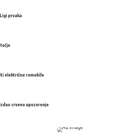
Ligi prvaka
otočje
iti električne romobile
izdao crveno upozorenje