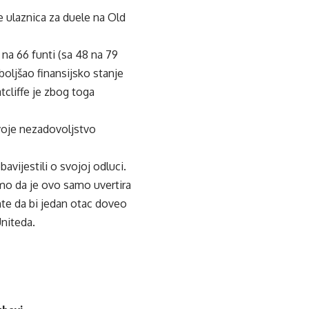
e ulaznica za duele na Old
 na 66 funti (sa 48 na 79
boljšao finansijsko stanje
tcliffe je zbog toga
voje nezadovoljstvo
avijestili o svojoj odluci.
imo da je ovo samo uvertira
nte da bi jedan otac doveo
Uniteda.