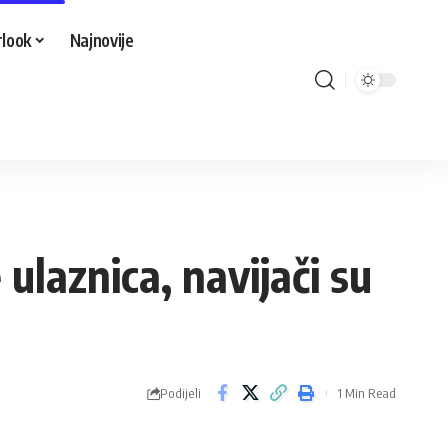
look
Najnovije
 ulaznica, navijači su
Podijeli
1 Min Read