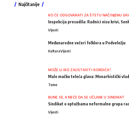
Najčitanije
KO ĆE ODGOVARATI ZA ŠTETU NAČINJENU GR
Inspekcija presudila: Radnici nisu krivi, Senk
Vijesti
Međunarodne večeri folklora u Podveležju
Kultura
Vijesti
MOŽE LI IKO ZAUSTAVITI KORDIĆA?
Malo mačku teleća glava: Monarhistički vlad
Teme
BUNE SE, A NEĆE DA SE UČLANE U SINDIKAT
Sindikat o optužbama neformalne grupa radn
Vijesti