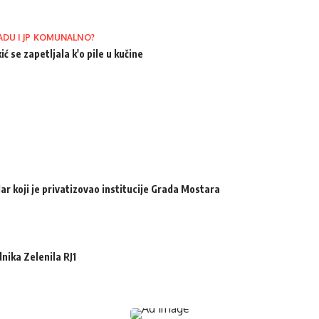
ADU I JP KOMUNALNO?
ić se zapetljala k'o pile u kučine
ar koji je privatizovao institucije Grada Mostara
ika Zelenila RJ1