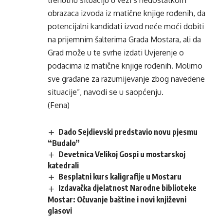
trenutnu situaciju u vezi s nedostatkom
obrazaca izvoda iz matične knjige rođenih, da
potencijalni kandidati izvod neće moći dobiti
na prijemnim šalterima Grada Mostara, ali da
Grad može u te svrhe izdati Uvjerenje o
podacima iz matične knjige rođenih. Molimo
sve građane za razumijevanje zbog navedene
situacije”, navodi se u saopćenju.
(Fena)
Dado Sejdievski predstavio novu pjesmu
“Budalo”
Devetnica Velikoj Gospi u mostarskoj
katedrali
Besplatni kurs kaligrafije u Mostaru
Izdavačka djelatnost Narodne biblioteke
Mostar: Očuvanje baštine i novi književni
glasovi