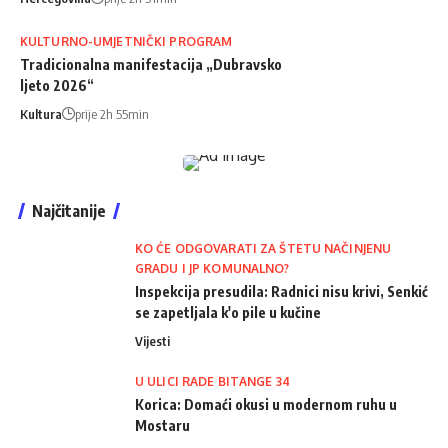
KULTURNO-UMJETNIČKI PROGRAM
Tradicionalna manifestacija „Dubravsko
ljeto 2026“
Kultura
prije 2h 55min
Najčitanije
KO ĆE ODGOVARATI ZA ŠTETU NAČINJENU
GRADU I JP KOMUNALNO?
Inspekcija presudila: Radnici nisu krivi, Senkić
se zapetljala k'o pile u kučine
Vijesti
U ULICI RADE BITANGE 34
Korica: Domaći okusi u modernom ruhu u
Mostaru