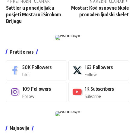
PRETHODNI ČLANAK
NAREDNI ČLANAK
Sattler u ponedjeljak u
Mostar: Kod osnovne škole
posjeti Mostaru i Širokom
pronađen ljudski skelet
Brijegu
Pratite nas
50K
Followers
163
Followers
Like
Follow
109
Followers
1K
Subscribers
Follow
Subscribe
Najnovije