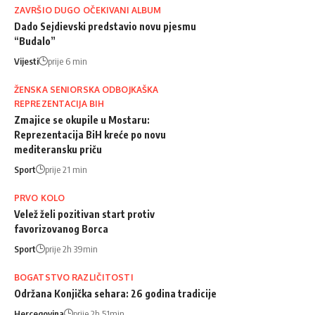
ZAVRŠIO DUGO OČEKIVANI ALBUM
Dado Sejdievski predstavio novu pjesmu
“Budalo”
Vijesti
prije 6 min
ŽENSKA SENIORSKA ODBOJKAŠKA
REPREZENTACIJA BIH
Zmajice se okupile u Mostaru:
Reprezentacija BiH kreće po novu
mediteransku priču
Sport
prije 21 min
PRVO KOLO
Velež želi pozitivan start protiv
favorizovanog Borca
Sport
prije 2h 39min
BOGATSTVO RAZLIČITOSTI
Održana Konjička sehara: 26 godina tradicije
Hercegovina
prije 2h 51min