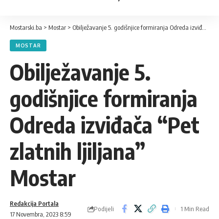
Mostarski.ba
>
Mostar
>
Obilježavanje 5. godišnjice formiranja Odreda izviđača “Pet zlatnih ljiljana” Mostar
MOSTAR
Obilježavanje 5.
godišnjice formiranja
Odreda izviđača “Pet
zlatnih ljiljana”
Mostar
Redakcija Portala
Podijeli
1 Min Read
17 Novembra, 2023 8:59