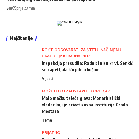
BiH
prije 23 min
Najčitanije
KO ĆE ODGOVARATI ZA ŠTETU NAČINJENU
GRADU I JP KOMUNALNO?
Inspekcija presudila: Radnici nisu krivi, Senkić
se zapetljala k'o pile u kučine
Vijesti
MOŽE LI IKO ZAUSTAVITI KORDIĆA?
Malo mačku teleća glava: Monarhistički
vladar koji je privatizovao institucije Grada
Mostara
Teme
PRIJATNO