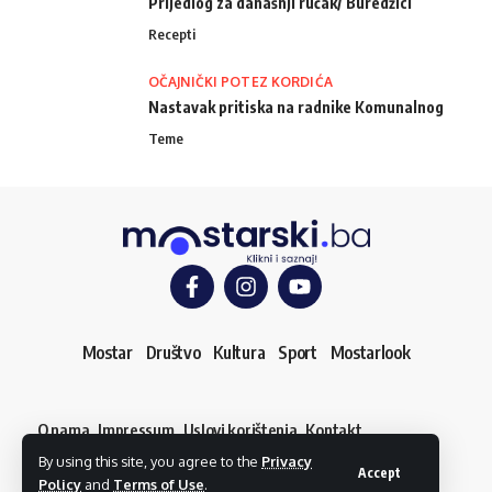
Prijedlog za današnji ručak/ Buredžici
Recepti
OČAJNIČKI POTEZ KORDIĆA
Nastavak pritiska na radnike Komunalnog
Teme
Mostar
Društvo
Kultura
Sport
Mostarlook
O nama
Impressum
Uslovi korištenja
Kontakt
Dojavi vijest
By using this site, you agree to the
Privacy
© mostarski.ba. Sva prava pridržana
Accept
Policy
and
Terms of Use
.