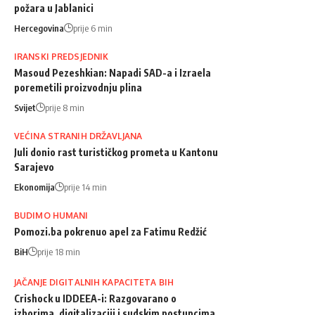
požara u Jablanici
Hercegovina
prije 6 min
IRANSKI PREDSJEDNIK
Masoud Pezeshkian: Napadi SAD-a i Izraela
poremetili proizvodnju plina
Svijet
prije 8 min
VEĆINA STRANIH DRŽAVLJANA
Juli donio rast turističkog prometa u Kantonu
Sarajevo
Ekonomija
prije 14 min
BUDIMO HUMANI
Pomozi.ba pokrenuo apel za Fatimu Redžić
BiH
prije 18 min
JAČANJE DIGITALNIH KAPACITETA BIH
Crishock u IDDEEA-i: Razgovarano o
izborima, digitalizaciji i sudskim postupcima