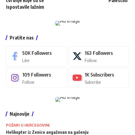
tvrdnje koje su se
Palestini’
ispostavile lažnim
Pratite nas
50K
Followers
163
Followers
Like
Follow
109
Followers
1K
Subscribers
Follow
Subscribe
Najnovije
POŽARI U HERCEGOVINI
Helikopter iz Zenice angažovan na gašenju