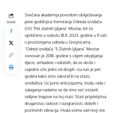
Svečana akademija povodom obilježavanja
pete godišnjice formiranja Odreda izviđača
SHARE
(OI) “Pet zlatnih ljiljana” Mostar, bit će
upriličeno u subotu 18.11. 2023. godine u 11 sati
u prostorijama odreda u Gnojnicama.
“Odred izviđača “5 Zlatnih ljiljana” Mostar
osnovan je 2018. godine s ciljem okupljanja
djece, omladine i odraslih, da se druže i
zajedno uče jedni od drugih. Iza nas je pet
godina kako smo zakoračili na stazu
izviđaštva. Uz puno entuzijazma, truda, rada i
zalaganja nadamo se da smo već ostavili
vidljive tragove na toj stazi. Stazi prijateljstva,
drugarstva, radosti i razigranosti, dobrih i
pozitivnih vibracija. Hvala svima vam koji ste