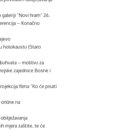
 galeriji “Novi hram” 26.
ferencija – Konačno
ajevo
 u holokaustu (Staro
obuhvata – molitvu za
rejske zajednice Bosne i
ojekcija filma “Ko će pisati
 online na
 obilježavanja
 mjera zaštite, te će