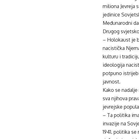
miliona Jevreja 
jedinice Sovjets
Međunarodni dan
Drugog svjetskog
– Holokaust je b
nacistička Njema
kulturu i tradici
ideologija nacist
potpuno istrijeb
javnost.
Kako se nadalje 
sva njihova prav
jevrejske popula
– Ta politika im
invazije na Sovje
1941. politika s