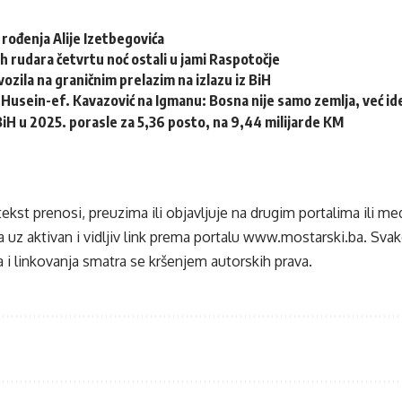
 rođenja Alije Izetbegovića
h rudara četvrtu noć ostali u jami Raspotočje
ozila na graničnim prelazim na izlazu iz BiH
Husein-ef. Kavazović na Igmanu: Bosna nije samo zemlja, već idej
 BiH u 2025. porasle za 5,36 posto, na 9,44 milijarde KM
tekst prenosi, preuzima ili objavljuje na drugim portalima ili m
 uz aktivan i vidljiv link prema portalu
www.mostarski.ba
. Sva
 i linkovanja smatra se kršenjem autorskih prava.