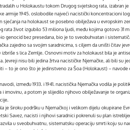
stradalih u Holokaustu tokom Drugog svjetskog rata, izabran je 
ke armije 1945. oslobodile najveći nacistički koncentracioni log
 sjećanja na holokaust se posebno obilježava u evropskim ze
 rata život izgubilo 53 miliona ljudi, među kojima gotovo 31 mil
io genocid bez presedana, bio je to sveobuhvatan i sistematiča
čka zajedno sa svojim saradnicima, s ciljem da uništi čitav jevr
ju izbriše s lica Zemlje. Osnovni motiv za holokaust bila je antis
a. Jevreji nisu bili jedina žrtva nacističke Njemačke, ali bili su je
iti – to je ono što je jedinstveno za Šoa (Holokaust) – navode
navodi, između 1933. i 1941. nacistička Njemačka vodila je politi
a i imovinu, a potom je slijedilo njihovo obilježavanje te organ
cije.
ala je široku podršku u Njemačkoj i velikom dijelu okupirane Ev
tski Savez, nacisti i njihovi saradnici pokrenuli su plan istreblje
e razvila u sveobuhvatnu, sistematsku operaciju smrti koju su na