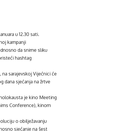
nuara u 12.30 sati.
lnoj kampanji
dnosno da snime sliku
risteći hashtag
na sarajevskoj Vijećnici će
 dana sjećanja na žrtve
 holokausta je kino Meeting
laims Conference), kinom
oluciju o obilježavanju
nosno sjećanje na šest