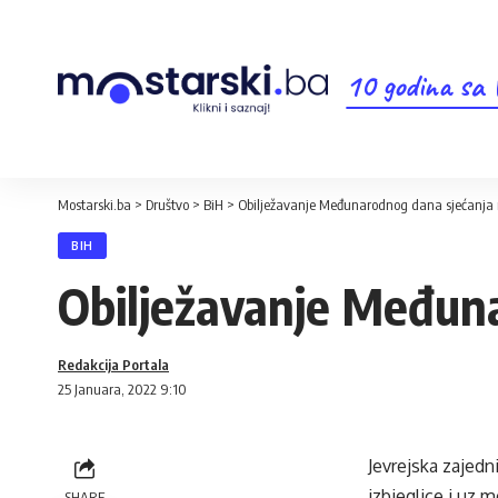
10 godina sa
Mostarski.ba
>
Društvo
>
BiH
>
Obilježavanje Međunarodnog dana sjećanja 
BIH
Obilježavanje Međuna
Redakcija Portala
25 Januara, 2022 9:10
Jevrejska zajedn
izbjeglice i uz 
SHARE