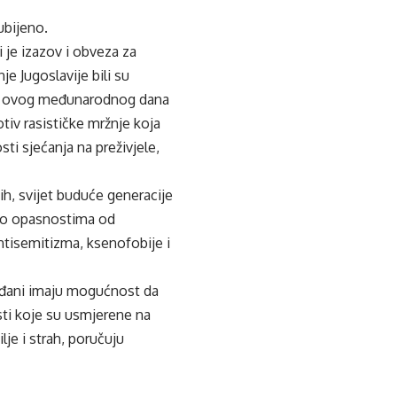
ubijeno.
je izazov i obveza za
e Jugoslavije bili su
jem ovog međunarodnog dana
tiv rasističke mržnje koja
ti sjećanja na preživjele,
h, svijet buduće generacije
st o opasnostima od
antisemitizma, ksenofobije i
 građani imaju mogućnost da
sti koje su usmjerene na
lje i strah, poručuju