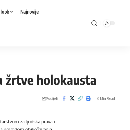
look
Najnovije
 žrtve holokausta
Podijeli
6 Min Read
tarstvom za ljudska prava i
đaja povodom obilježavanja