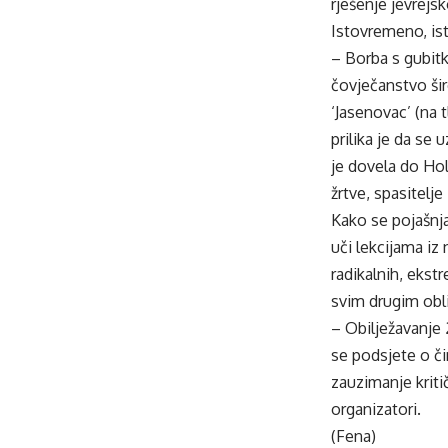
rješenje jevrejs
Istovremeno, ist
– Borba s gubit
čovječanstvo šir
‘Jasenovac’ (na
prilika je da se
je dovela do Hol
žrtve, spasitelje
Kako se pojašnj
uči lekcijama iz
radikalnih, ekst
svim drugim obl
– Obilježavanje 2
se podsjete o č
zauzimanje kriti
organizatori.
(Fena)