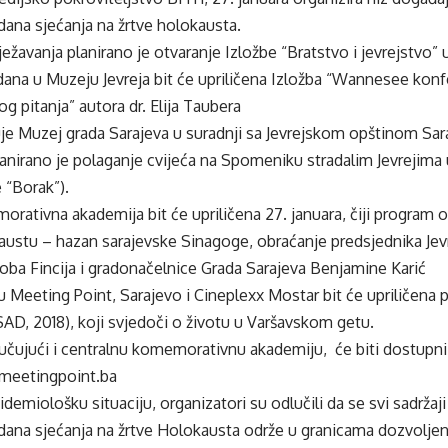
na sjećanja na žrtve holokausta.
žavanja planirano je otvaranje Izložbe “Bratstvo i jevrejstvo” u
 dana u Muzeju Jevreja bit će upriličena Izložba “Wannesee kon
og pitanja” autora dr. Elija Taubera
uje Muzej grada Sarajeva u suradnji sa Jevrejskom opštinom Sar
lanirano je polaganje cvijeća na Spomeniku stradalim Jevrejima
e “Borak”).
rativna akademija bit će upriličena 27. januara, čiji program 
austu – hazan sarajevske Sinagoge, obraćanje predsjednika Jev
oba Fincija i gradonačelnice Grada Sarajeva Benjamine Karić
u Meeting Point, Sarajevo i Cineplexx Mostar bit će upriličena pr
(SAD, 2018), koji svjedoči o životu u Varšavskom getu.
ljučujući i centralnu komemorativnu akademiju, će biti dostupni
eetingpoint.ba
demiološku situaciju, organizatori su odlučili da se svi sadržaji
na sjećanja na žrtve Holokausta održe u granicama dozvoljenih