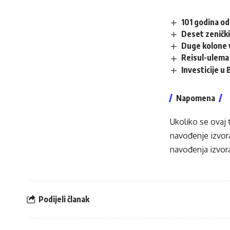
101 godina od
Deset zenički
Duge kolone v
Reisul-ulema 
Investicije u
Napomena
Ukoliko se ovaj 
navođenje izvora
navođenja izvora
Podijeli članak