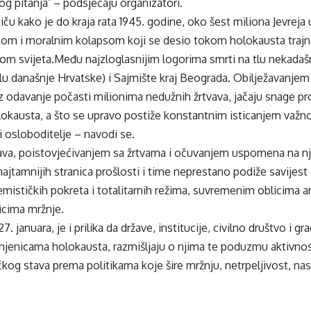
kog pitanja’ – podsjećaju organizatori.
iču kako je do kraja rata 1945. godine, oko šest miliona Jevreja 
kom i moralnim kolapsom koji se desio tokom holokausta trajni 
om svijeta.Među najzloglasnijim logorima smrti na tlu nekadašnj
 tlu današnje Hrvatske) i Sajmište kraj Beograda. Obilježavan
 uz odavanje počasti milionima nedužnih žrtvava, jačaju snage pro
okausta, a što se upravo postiže konstantnim isticanjem važnos
 i osloboditelje – navodi se.
ava, poistovjećivanjem sa žrtvama i očuvanjem uspomena na nji
 najtamnijih stranica prošlosti i time neprestano podiže savije
remističkih pokreta i totalitarnih režima, suvremenim oblicima 
icima mržnje.
7. januara, je i prilika da države, institucije, civilno društvo i
injenicama holokausta, razmišljaju o njima te poduzmu aktivno
čkog stava prema politikama koje šire mržnju, netrpeljivost, nasi