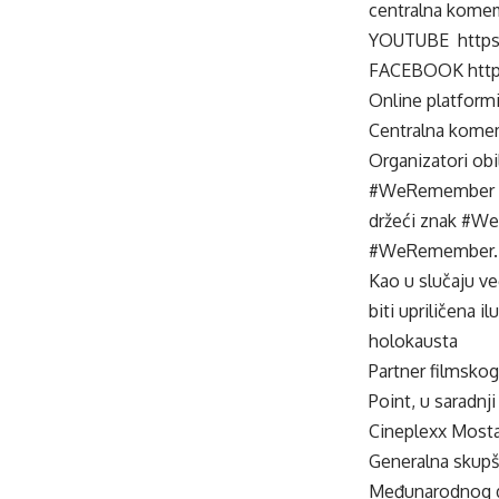
centralna komem
YOUTUBE
http
FACEBOOK https
Online platform
Centralna komemo
Organizatori obi
#WeRemember po
držeći znak #We
#WeRemember.
Kao u slučaju ve
biti upriličena
holokausta
Partner filmsko
Point, u saradn
Cineplexx Mosta
Generalna skupšt
Međunarodnog da