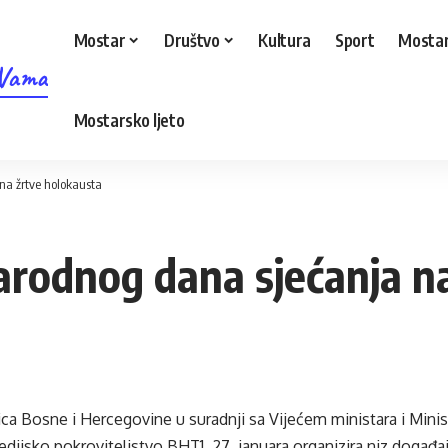
Mostar
Društvo
Kultura
Sport
Mostar
 Vama
Mostarsko ljeto
na žrtve holokausta
rodnog dana sjećanja na
ica Bosne i Hercegovine u suradnji sa Vijećem ministara i Minis
medijsko pokroviteljstvo BHT1, 27. januara organizira niz doga