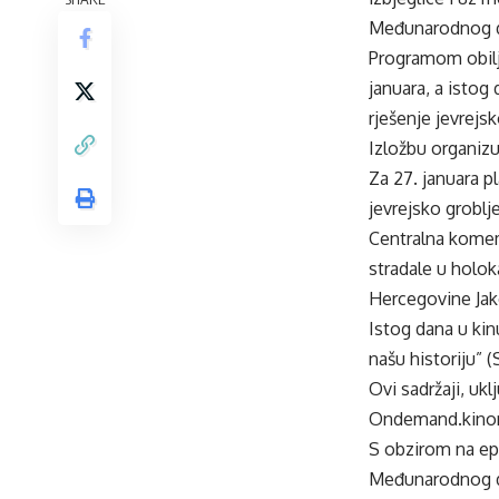
Međunarodnog da
Programom obilje
januara, a istog
rješenje jevrejsk
Izložbu organiz
Za 27. januara p
jevrejsko groblj
Centralna komemo
stradale u holok
Hercegovine Jak
Istog dana u kin
našu historiju” 
Ovi sadržaji, uk
Ondemand.kinom
S obzirom na epi
Međunarodnog da