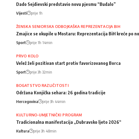
Dado Sejdievski predstavio novu pjesmu “Budalo”
Vijesti
prije 1h
ŽENSKA SENIORSKA ODBOJKAŠKA REPREZENTACIJA BIH
Zmajice se okupile u Mostaru: Reprezentacija BiH kreće po n
Sport
prije 1h 14min
PRVO KOLO
Velež želi pozitivan start protiv favorizovanog Borca
Sport
prije 3h 32min
BOGATSTVO RAZLIČITOSTI
Održana Konjička sehara: 26 godina tradicije
Hercegovina
prije 3h 44min
KULTURNO-UMJETNIČKI PROGRAM
Tradicionalna manifestacija „Dubravsko ljeto 2026“
Kultura
prije 3h 48min