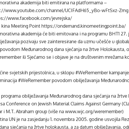
orativna akademija biti emitirana na platformama –
s://www.youtube.com/channel/UCIFAdH65_yBo-wFtSxz-Zmg
://www.facebook.com/jevrejska/
i kina Meeting Point https://ondemand.kinomeetingpoint.ba/
rativna akademija će biti emitovana i na programu BHT1 27. ja
lježavanja pozivaju sve zainteresirane da uzmu učešće u globa
vodom Međunarodnog dana sjećanja na žrtve Holokausta, o
remember ili Sjećamo se i objave je na društvenim mrežama ko
ćine svjetskih prijestolnica, u sklopu #WeRemember kampanje, 
 iluminacija #WeRemember povodom obilježavanja Međunarodnog
g programa obilježavanja Međunarodnog dana sjećanja na žrtve
ji sa Conference on Jewish Material Claims Against Germany (C
r i M.T. Abraham group (više na
www.wjc.org/weremember
)
ina UN je na zasjedanju 1. novembra 2005. godine usvojila Rez
na sjećanja na žrtve holokausta, a za datum obilježavanja, od