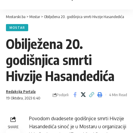
Mostarski.ba
>
Mostar
>
Obilježena 20. godišnjica smrti Hivzije Hasandedića
MOSTAR
Obilježena 20.
godišnjica smrti
Hivzije Hasandedića
Redakcija Portala
Podijeli
4 Min Read
19 Oktobra, 2023 6:40
Povodom dvadesete godišnjice smrti Hivzije
Hasandedića sinoć je u Mostaru u organizaciji
SHARE