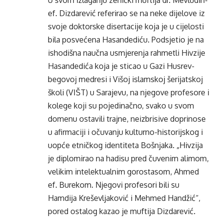
U svom izlaganju zenički muftija dr. Mevludin-
ef. Dizdarević referirao se na neke dijelove iz
svoje doktorske disertacije koja je u cijelosti
bila posvećena Hasandediću. Podsjetio je na
ishodišna naučna usmjerenja rahmetli Hivzije
Hasandedića koja je sticao u Gazi Husrev-
begovoj medresi i Višoj islamskoj šerijatskoj
školi (VIŠT) u Sarajevu, na njegove profesore i
kolege koji su pojedinačno, svako u svom
domenu ostavili trajne, neizbrisive doprinose
u afirmaciji i očuvanju kulturno-historijskog i
uopće etničkog identiteta Bošnjaka. „Hivzija
je diplomirao na hadisu pred čuvenim alimom,
velikim intelektualnim gorostasom, Ahmed
ef. Burekom. Njegovi profesori bili su
Hamdija Kreševljaković i Mehmed Handžić“,
pored ostalog kazao je muftija Dizdarević.