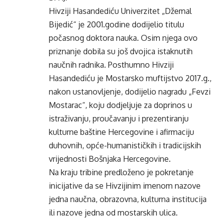
Hivziji Hasandediću Univerzitet „Džemal
Bijedić“ je 2001.godine dodijelio titulu
počasnog doktora nauka. Osim njega ovo
priznanje dobila su još dvojica istaknutih
naučnih radnika. Posthumno Hivziji
Hasandediću je Mostarsko muftijstvo 2017.g.,
nakon ustanovljenje, dodijelio nagradu „Fevzi
Mostarac“, koju dodjeljuje za doprinos u
istraživanju, proučavanju i prezentiranju
kulturne baštine Hercegovine i afirmaciju
duhovnih, opće-humanističkih i tradicijskih
vrijednosti Bošnjaka Hercegovine.
Na kraju tribine predloženo je pokretanje
inicijative da se Hivzijinim imenom nazove
jedna naučna, obrazovna, kulturna institucija
ili nazove jedna od mostarskih ulica.