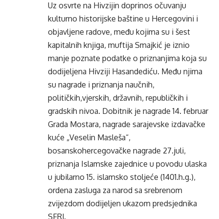
Uz osvrte na Hivzijin doprinos očuvanju
kulturno historijske baštine u Hercegovini i
objavljene radove, među kojima su i šest
kapitalnih knjiga, muftija Smajkić je iznio
manje poznate podatke o priznanjima koja su
dodijeljena Hivziji Hasandediću. Među njima
su nagrade i priznanja naučnih,
političkih,vjerskih, državnih, republičkih i
gradskih nivoa. Dobitnik je nagrade 14. februar
Grada Mostara, nagrade sarajevske izdavačke
kuće „Veselin Masleša“,
bosanskohercegovačke nagrade 27.juli,
priznanja Islamske zajednice u povodu ulaska
u jubilarno 15. islamsko stoljeće (1401.h.g.),
ordena zasluga za narod sa srebrenom
zvijezdom dodijeljen ukazom predsjednika
SFRJ.