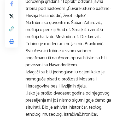
Udruženja građana “Toprak” održana javna
tribina pod naslovom „Čuvar kulturne baštine-
Hivzija Hasandedić, život i djelo“.
Na tribini su govorili mr. Šaban Zahirović,
muftija u penziji Seid ef. Smajkić i zenički
muftija hafiz dr. Mevludin-ef. Dizdarević.
Tribinu je moderirao mr. Jasmin Branković.
Svi učesnici tribine u svom radnom
angažmanu ili naučnom opusu blisko su bili
povezani sa Hasandedićem.
Izlagači su bili jednoglasni u ocjeni kako je
nemoguće pisati o prošlosti Mostara i
Hercegovine bez Hivzijinih djela.
„Iako je prošlo dvadeset godina od njegovog
preseljenja mi još nismo sigurni gdje ćemo ga
situirati. Bio je arhivist, historičar, teolog,
etnolog, muzeolog, istraživač,hroničar,