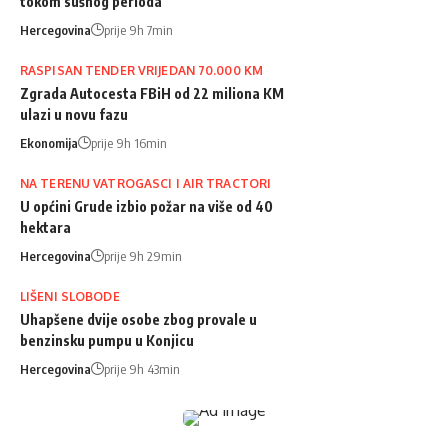
tokom sušnog perioda
Hercegovina
prije 9h 7min
RASPISAN TENDER VRIJEDAN 70.000 KM
Zgrada Autocesta FBiH od 22 miliona KM
ulazi u novu fazu
Ekonomija
prije 9h 16min
NA TERENU VATROGASCI I AIR TRACTORI
U općini Grude izbio požar na više od 40
hektara
Hercegovina
prije 9h 29min
LIŠENI SLOBODE
Uhapšene dvije osobe zbog provale u
benzinsku pumpu u Konjicu
Hercegovina
prije 9h 43min