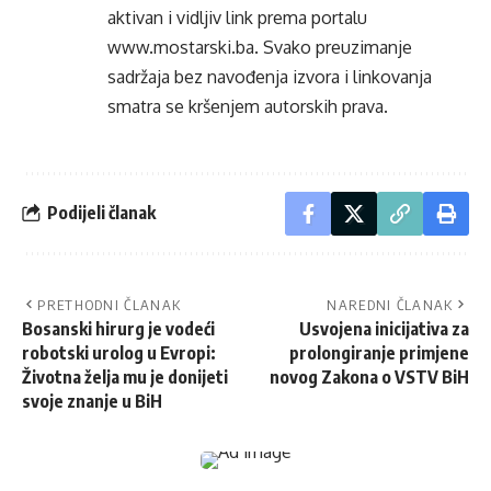
aktivan i vidljiv link prema portalu
www.mostarski.ba
. Svako preuzimanje
sadržaja bez navođenja izvora i linkovanja
smatra se kršenjem autorskih prava.
Podijeli članak
PRETHODNI ČLANAK
NAREDNI ČLANAK
Bosanski hirurg je vodeći
Usvojena inicijativa za
robotski urolog u Evropi:
prolongiranje primjene
Životna želja mu je donijeti
novog Zakona o VSTV BiH
svoje znanje u BiH