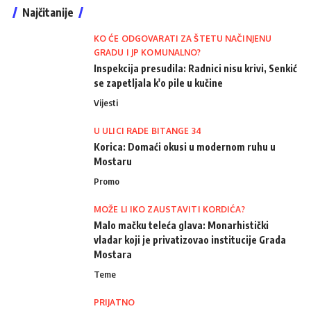
Najčitanije
KO ĆE ODGOVARATI ZA ŠTETU NAČINJENU
GRADU I JP KOMUNALNO?
Inspekcija presudila: Radnici nisu krivi, Senkić
se zapetljala k'o pile u kučine
Vijesti
U ULICI RADE BITANGE 34
Korica: Domaći okusi u modernom ruhu u
Mostaru
Promo
MOŽE LI IKO ZAUSTAVITI KORDIĆA?
Malo mačku teleća glava: Monarhistički
vladar koji je privatizovao institucije Grada
Mostara
Teme
PRIJATNO