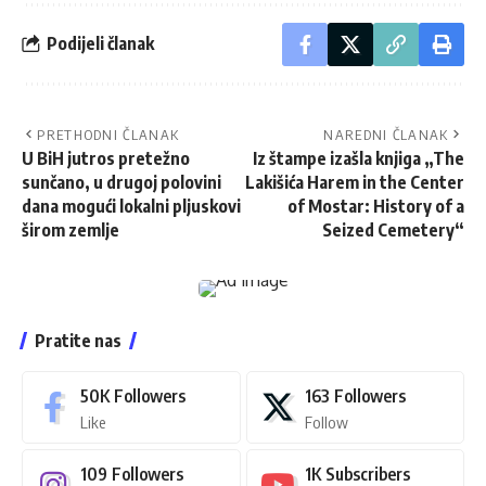
Podijeli članak
PRETHODNI ČLANAK
NAREDNI ČLANAK
U BiH jutros pretežno
Iz štampe izašla knjiga „The
sunčano, u drugoj polovini
Lakišića Harem in the Center
dana mogući lokalni pljuskovi
of Mostar: History of a
širom zemlje
Seized Cemetery“
Pratite nas
50K
Followers
163
Followers
Like
Follow
109
Followers
1K
Subscribers