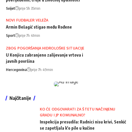
Svijet
prije 5h 35min
NOVI FUDBALER VELEŽA
Armin Bešagić stigao među Rođene
Sport
prije 7h 41min
ZBOG POGORŠANJA HIDROLOŠKE SITUACIJE
U Konjicu zabranjeno zalijevanje vrtova i
javnih površina
Hercegovina
prije 7h 49min
Najčitanije
KO ĆE ODGOVARATI ZA ŠTETU NAČINJENU
GRADU I JP KOMUNALNO?
Inspekcija presudila: Radnici nisu krivi, Senkić
se zapetljala k'o pile u kučine