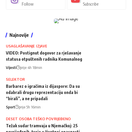
Follow
Subscribe
Najnovije
USAGLAŠAVANJE IZJAVE
VIDEO: Postignut dogovor za rješavanje
statusa otpuštenih radnika Komunalnog
Vijesti
prije 4h 18min
SELEKTOR
Barbarez o igračima iz dijaspore: Da su
odabrali drugu reprezentaciju onda bi
“birali”, a ne pripadali
Sport
prije 5h 16min
DESET OSOBA TEŠKO POVRIJEĐENO
Težak sudar tramvaja u Njemačkoj: 25
povrijeđenih, troje u životnoj opasnosti