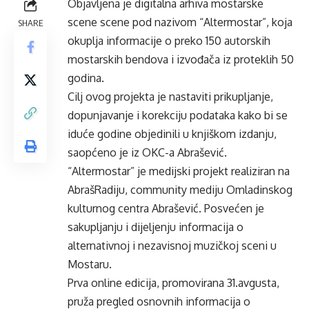
Objavljena je digitalna arhiva mostarske
scene scene pod nazivom “Altermostar”, koja
SHARE
okuplja informacije o preko 150 autorskih
mostarskih bendova i izvođača iz proteklih 50
godina.
Cilj ovog projekta je nastaviti prikupljanje,
dopunjavanje i korekciju podataka kako bi se
iduće godine objedinili u knjiškom izdanju,
saopćeno je iz OKC-a Abrašević.
“Altermostar” je medijski projekt realiziran na
AbrašRadiju, community mediju Omladinskog
kulturnog centra Abrašević. Posvećen je
sakupljanju i dijeljenju informacija o
alternativnoj i nezavisnoj muzičkoj sceni u
Mostaru.
Prva online edicija, promovirana 31.avgusta,
pruža pregled osnovnih informacija o