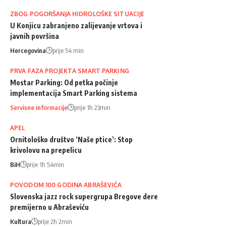
ZBOG POGORŠANJA HIDROLOŠKE SITUACIJE
U Konjicu zabranjeno zalijevanje vrtova i
javnih površina
Hercegovina
prije 54 min
PRVA FAZA PROJEKTA SMART PARKING
Mostar Parking: Od petka počinje
implementacija Smart Parking sistema
Servisne informacije
prije 1h 23min
APEL
Ornitološko društvo ‘Naše ptice’: Stop
krivolovu na prepelicu
BiH
prije 1h 54min
POVODOM 100 GODINA ABRAŠEVIĆA
Slovenska jazz rock supergrupa Bregove dere
premijerno u Abraševiću
Kultura
prije 2h 2min