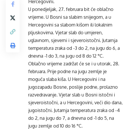
Hercegovini.
U ponedjeljak, 27. februara bit će oblačno
vrijeme. U Bosni sa slabim snijegom, a u
Hercegovini sa slabom kišom ili lokalnim
pljuskovima. Vjetar slab do umjeren,
uglavnom, sjeverni i sjeveroistočni. Jutarnja
temperatura zraka od -3 do 2, na jugu do 6, a
dnevna -1 do 3, na jugu od 8 do 12 °C.
Oblačno vrijeme zadržat će se i u utorak, 28.
februara. Prije podne na jugu zemlje je
moguća slaba kiša. U Hercegovini i na
jugozapadu Bosne, poslije podne, prolazno
razvedravanje. Vjetar slab u Bosni istočni i
sjeveroistočni, a u Hercegovini, veći dio dana,
jugoistočni. Jutarnja temperatura zraka od -4
do 2, na jugu do 7, a dnevna od -1 do 5, na
jugu zemlje od 10 do 16 °C.