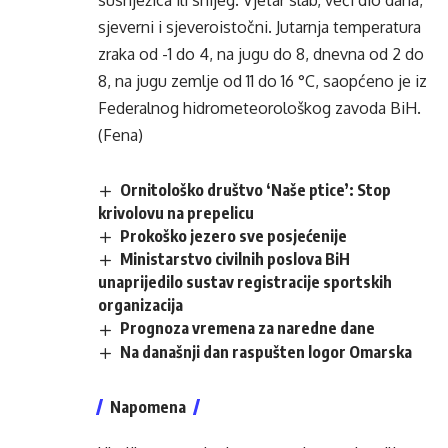
susnježica ili snijeg. Vjetar slab, veći dio dana,
sjeverni i sjeveroistočni. Jutarnja temperatura
zraka od -1 do 4, na jugu do 8, dnevna od 2 do
8, na jugu zemlje od 11 do 16 °C, saopćeno je iz
Federalnog hidrometeorološkog zavoda BiH.
(Fena)
Ornitološko društvo ‘Naše ptice’: Stop
krivolovu na prepelicu
Prokoško jezero sve posjećenije
Ministarstvo civilnih poslova BiH
unaprijedilo sustav registracije sportskih
organizacija
Prognoza vremena za naredne dane
Na današnji dan raspušten logor Omarska
Napomena