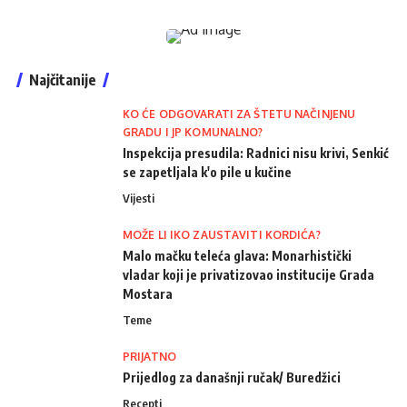
Najčitanije
KO ĆE ODGOVARATI ZA ŠTETU NAČINJENU
GRADU I JP KOMUNALNO?
Inspekcija presudila: Radnici nisu krivi, Senkić
se zapetljala k'o pile u kučine
Vijesti
MOŽE LI IKO ZAUSTAVITI KORDIĆA?
Malo mačku teleća glava: Monarhistički
vladar koji je privatizovao institucije Grada
Mostara
Teme
PRIJATNO
Prijedlog za današnji ručak/ Buredžici
Recepti