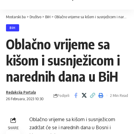
Mostarski.ba
>
Društvo
>
BiH
>
Oblačno vrijeme sa kišom i susnježicom i narednih dana u BiH
BIH
Oblačno vrijeme sa
kišom i susnježicom i
narednih dana u BiH
Redakcija Portala
Podijeli
2 Min Read
26 Februara, 2023 10:30
Oblačno vrijeme sa kišom i susnježicom
zadržat će se i narednih dana u Bosni i
SHARE