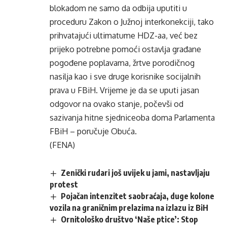
blokadom ne samo da odbija uputiti u
proceduru Zakon o Južnoj interkonekciji, tako
prihvatajući ultimatume HDZ-aa, već bez
prijeko potrebne pomoći ostavlja građane
pogođene poplavama, žrtve porodičnog
nasilja kao i sve druge korisnike socijalnih
prava u FBiH. Vrijeme je da se uputi jasan
odgovor na ovako stanje, počevši od
sazivanja hitne sjedniceoba doma Parlamenta
FBiH – poručuje Obuća.
(FENA)
Zenički rudari još uvijek u jami, nastavljaju
protest
Pojačan intenzitet saobraćaja, duge kolone
vozila na graničnim prelazima na izlazu iz BiH
Ornitološko društvo ‘Naše ptice’: Stop