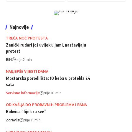
Najnovije
TREĆA NOĆ PROTESTA
Zenički rudari još uvijek u jami, nastavljaju
protest
BiH
prije 2 min
NAJLJEPŠE VIJESTI DANA
Mostarska porodilišta: 10 beba u protekla 24
sata
Servisne informacije
prije 10 min
OD KAŠLJA DO PROBAVNIH PROBLEMA I RANA
Bokvica “lijek za sve”
Zdravlje
prije 11 min