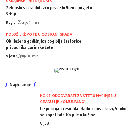
UKRAJINSKI PREDSJEDNIK
Zelenski sutra dolazi u prvu službenu posjetu
Srbiji
Region
prije 11 min
POLOŽILI ŽIVOTE U ODBRANI GRADA
Obilježena godišnjica pogibije šestorice
pripadnika Carinske čete
Vijesti
prije 16 min
Najčitanije
KO ĆE ODGOVARATI ZA ŠTETU NAČINJENU
GRADU I JP KOMUNALNO?
Inspekcija presudila: Radnici nisu krivi, Senkić
se zapetljala k'o pile u kučine
Vijesti