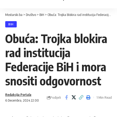
Mostarski.ba
>
Društvo
>
BiH
>
Obuća: Trojka blokira rad institucija Federacije BiH i mora snositi odgovornost
BIH
Obuća: Trojka blokira
rad institucija
Federacije BiH i mora
snositi odgovornost
Redakcija Portala
Podijeli
1 Min Read
6 Decembra, 2024 22:00