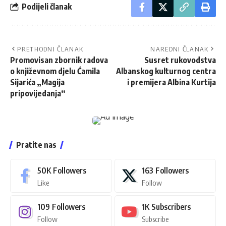
Podijeli članak
PRETHODNI ČLANAK
NAREDNI ČLANAK
Promovisan zbornik radova
Susret rukovodstva
o književnom djelu Ćamila
Albanskog kulturnog centra
Sijarića „Magija
i premijera Albina Kurtija
pripovijedanja“
Pratite nas
50K
Followers
163
Followers
Like
Follow
109
Followers
1K
Subscribers
Follow
Subscribe