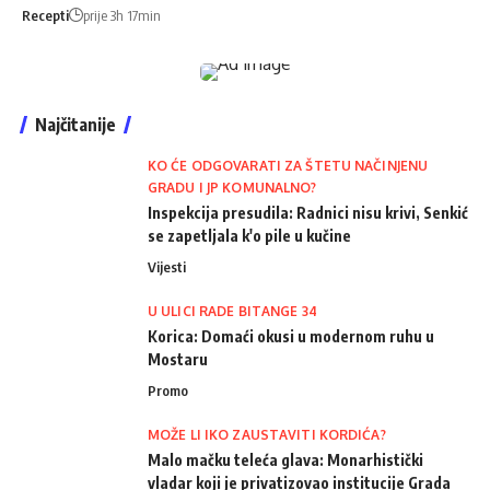
Recepti
prije 3h 17min
Najčitanije
KO ĆE ODGOVARATI ZA ŠTETU NAČINJENU
GRADU I JP KOMUNALNO?
Inspekcija presudila: Radnici nisu krivi, Senkić
se zapetljala k'o pile u kučine
Vijesti
U ULICI RADE BITANGE 34
Korica: Domaći okusi u modernom ruhu u
Mostaru
Promo
MOŽE LI IKO ZAUSTAVITI KORDIĆA?
Malo mačku teleća glava: Monarhistički
vladar koji je privatizovao institucije Grada