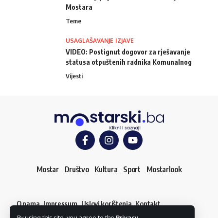
Mostara
Teme
USAGLAŠAVANJE IZJAVE
VIDEO: Postignut dogovor za rješavanje
statusa otpuštenih radnika Komunalnog
Vijesti
Mostar
Društvo
Kultura
Sport
Mostarlook
O nama
Impressum
Uslovi korištenja
Kontakt
Dojavi vijest
By using this site, you agree to the
Privacy