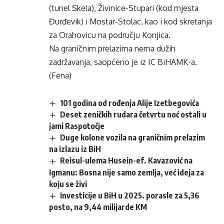
(tunel Skela), Živinice-Stupari (kod mjesta
Đurđevik) i Mostar-Stolac, kao i kod skretanja
za Orahovicu na području Konjica.
Na graničnim prelazima nema dužih
zadržavanja, saopćeno je iz IC BiHAMK-a.
(Fena)
101 godina od rođenja Alije Izetbegovića
Deset zeničkih rudara četvrtu noć ostali u
jami Raspotočje
Duge kolone vozila na graničnim prelazim
na izlazu iz BiH
Reisul-ulema Husein-ef. Kavazović na
Igmanu: Bosna nije samo zemlja, već ideja za
koju se živi
Investicije u BiH u 2025. porasle za 5,36
posto, na 9,44 milijarde KM