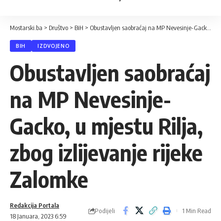
Mostarski.ba
>
Društvo
>
BiH
>
Obustavljen saobraćaj na MP Nevesinje-Gacko, u mjestu Rilja, zbog izlijevanje rijeke Zalomke
BIH
IZDVOJENO
Obustavljen saobraćaj
na MP Nevesinje-
Gacko, u mjestu Rilja,
zbog izlijevanje rijeke
Zalomke
Redakcija Portala
Podijeli
1 Min Read
18 Januara, 2023 6:59