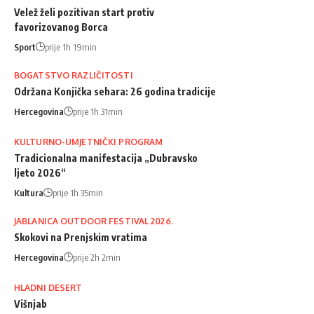
Velež želi pozitivan start protiv
favorizovanog Borca
Sport
prije 1h 19min
BOGATSTVO RAZLIČITOSTI
Održana Konjička sehara: 26 godina tradicije
Hercegovina
prije 1h 31min
KULTURNO-UMJETNIČKI PROGRAM
Tradicionalna manifestacija „Dubravsko
ljeto 2026“
Kultura
prije 1h 35min
JABLANICA OUTDOOR FESTIVAL 2026.
Skokovi na Prenjskim vratima
Hercegovina
prije 2h 2min
HLADNI DESERT
Višnjab