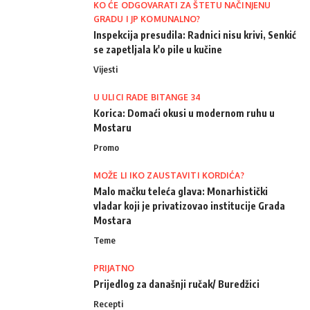
KO ĆE ODGOVARATI ZA ŠTETU NAČINJENU
GRADU I JP KOMUNALNO?
Inspekcija presudila: Radnici nisu krivi, Senkić
se zapetljala k'o pile u kučine
Vijesti
U ULICI RADE BITANGE 34
Korica: Domaći okusi u modernom ruhu u
Mostaru
Promo
MOŽE LI IKO ZAUSTAVITI KORDIĆA?
Malo mačku teleća glava: Monarhistički
vladar koji je privatizovao institucije Grada
Mostara
Teme
PRIJATNO
Prijedlog za današnji ručak/ Buredžici
Recepti