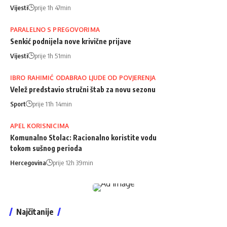
Vijesti
prije 1h 47min
PARALELNO S PREGOVORIMA
Senkić podnijela nove krivične prijave
Vijesti
prije 1h 51min
IBRO RAHIMIĆ ODABRAO LJUDE OD POVJERENJA
Velež predstavio stručni štab za novu sezonu
Sport
prije 11h 14min
APEL KORISNICIMA
Komunalno Stolac: Racionalno koristite vodu
tokom sušnog perioda
Hercegovina
prije 12h 39min
Najčitanije