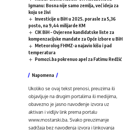
Igmanu: Bosna nije samo zemlja, već ideja za
koju se živi
Investicije u BiH u 2025. porasle za 5,36
posto, na 9,44 milijarde KM
CIK BiH – Ovjerene kandidatske liste za
kompenzacijske mandate za Opće izbore u BiH
Meteorolog FHMZ-a najavio kišu i pad
temperatura
Pomozi.ba pokrenuo apel za Fatimu Redžić
Napomena
Ukoliko se ovaj tekst prenosi, preuzima ili
objavljuje na drugim portalima ili medijima,
obavezno je jasno navođenje izvora uz
aktivan i vidljiv link prema portalu
www.mostarski.ba
. Svako preuzimanje
sadržaja bez navođenja izvora i linkovanja