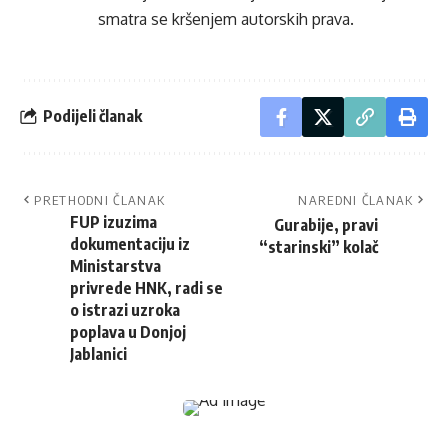
smatra se kršenjem autorskih prava.
Podijeli članak
PRETHODNI ČLANAK
NAREDNI ČLANAK
FUP izuzima
Gurabije, pravi
dokumentaciju iz
“starinski” kolač
Ministarstva
privrede HNK, radi se
o istrazi uzroka
poplava u Donjoj
Jablanici