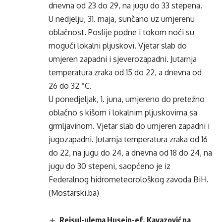
dnevna od 23 do 29, na jugu do 33 stepena.
U nedjelju, 31. maja, sunčano uz umjerenu
oblačnost. Poslije podne i tokom noći su
mogući lokalni pljuskovi. Vjetar slab do
umjeren zapadni i sjeverozapadni. Jutarnja
temperatura zraka od 15 do 22, a dnevna od
26 do 32 °C.
U ponedjeljak, 1. juna, umjereno do pretežno
oblačno s kišom i lokalnim pljuskovima sa
grmljavinom. Vjetar slab do umjeren zapadni i
jugozapadni. Jutarnja temperatura zraka od 16
do 22, na jugu do 24, a dnevna od 18 do 24, na
jugu do 30 stepeni, saopćeno je iz
Federalnog hidrometeorološkog zavoda BiH.
(Mostarski.ba)
Reisul-ulema Husein-ef. Kavazović na