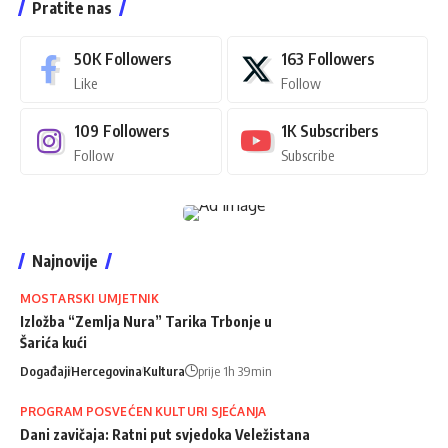
Pratite nas
50K
Followers
163
Followers
Like
Follow
109
Followers
1K
Subscribers
Follow
Subscribe
Najnovije
MOSTARSKI UMJETNIK
Izložba “Zemlja Nura” Tarika Trbonje u
Šarića kući
Događaji
Hercegovina
Kultura
prije 1h 39min
PROGRAM POSVEĆEN KULTURI SJEĆANJA
Dani zavičaja: Ratni put svjedoka Veležistana