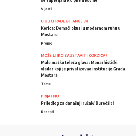
se zapetljala k'o pile u kučine
Vijesti
U ULICI RADE BITANGE 34
Korica: Domaći okusi u modernom ruhu u
Mostaru
Promo
MOŽE LI IKO ZAUSTAVITI KORDIĆA?
Malo mačku teleća glava: Monarhistički
vladar koji je privatizovao institucije Grada
Mostara
Teme
PRIJATNO
Prijedlog za današnji ručak/ Buredžici
Recepti