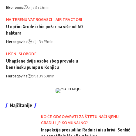
Ekonomija
prije 3h 23min
NA TERENU VATROGASCI I AIR TRACTORI
U općini Grude izbio požar na više od 40
hektara
Hercegovina
prije 3h 35min
LIŠENI SLOBODE
Uhapšene dvije osobe zbog provale u
benzinsku pumpu u Konjicu
Hercegovina
prije 3h 50min
Najčitanije
KO ĆE ODGOVARATI ZA ŠTETU NAČINJENU
GRADU I JP KOMUNALNO?
Inspekcija presudila: Radnici nisu krivi, Senkić