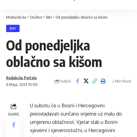
Mostarski.ba
>
Društvo
>
BiH
>
Od ponedjeljka oblačno sa kišom
BIH
Od ponedjeljka
oblačno sa kišom
Redakcija Portala
Podijeli
2 Min Read
6 Maja, 2023 10:00
U subotu će u Bosni i Hercegovini
preovladavati sunčano vrijeme uz malu do
SHARE
umjerenu oblačnost. Vjetar slab u Bosni
sjeverni i sjeveroistočni, u Hercegovini