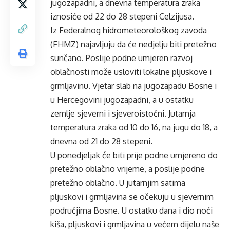
jugozapadni, a dnevna temperatura zraka
iznosiće od 22 do 28 stepeni Celzijusa.
Iz Federalnog hidrometeorološkog zavoda
(FHMZ) najavljuju da će nedjelju biti pretežno
sunčano. Poslije podne umjeren razvoj
oblačnosti može usloviti lokalne pljuskove i
grmljavinu. Vjetar slab na jugozapadu Bosne i
u Hercegovini jugozapadni, a u ostatku
zemlje sjeverni i sjeveroistočni. Jutarnja
temperatura zraka od 10 do 16, na jugu do 18, a
dnevna od 21 do 28 stepeni.
U ponedjeljak će biti prije podne umjereno do
pretežno oblačno vrijeme, a poslije podne
pretežno oblačno. U jutarnjim satima
pljuskovi i grmljavina se očekuju u sjevernim
područjima Bosne. U ostatku dana i dio noći
kiša, pljuskovi i grmljavina u većem dijelu naše