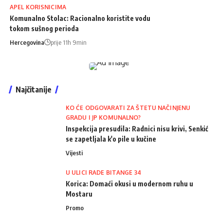
APEL KORISNICIMA
Komunalno Stolac: Racionalno koristite vodu
tokom sušnog perioda
Hercegovina
prije 11h 9min
Najčitanije
KO ĆE ODGOVARATI ZA ŠTETU NAČINJENU
GRADU I JP KOMUNALNO?
Inspekcija presudila: Radnici nisu krivi, Senkić
se zapetljala k'o pile u kučine
Vijesti
U ULICI RADE BITANGE 34
Korica: Domaći okusi u modernom ruhu u
Mostaru
Promo