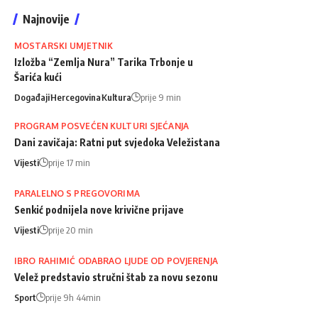
Najnovije
MOSTARSKI UMJETNIK
Izložba “Zemlja Nura” Tarika Trbonje u
Šarića kući
Događaji
Hercegovina
Kultura
prije 9 min
PROGRAM POSVEĆEN KULTURI SJEĆANJA
Dani zavičaja: Ratni put svjedoka Veležistana
Vijesti
prije 17 min
PARALELNO S PREGOVORIMA
Senkić podnijela nove krivične prijave
Vijesti
prije 20 min
IBRO RAHIMIĆ ODABRAO LJUDE OD POVJERENJA
Velež predstavio stručni štab za novu sezonu
Sport
prije 9h 44min