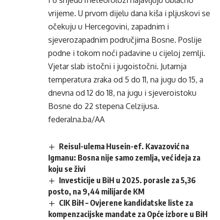
I u srijedu meteorolozi najavljuju oblačno
vrijeme. U prvom dijelu dana kiša i pljuskovi se
očekuju u Hercegovini, zapadnim i
sjeverozapadnim područjima Bosne. Poslije
podne i tokom noći padavine u cijeloj zemlji.
Vjetar slab istočni i jugoistočni. Jutarnja
temperatura zraka od 5 do 11, na jugu do 15, a
dnevna od 12 do 18, na jugu i sjeveroistoku
Bosne do 22 stepena Celzijusa.
federalna.ba/AA
Reisul-ulema Husein-ef. Kavazović na
Igmanu: Bosna nije samo zemlja, već ideja za
koju se živi
Investicije u BiH u 2025. porasle za 5,36
posto, na 9,44 milijarde KM
CIK BiH – Ovjerene kandidatske liste za
kompenzacijske mandate za Opće izbore u BiH