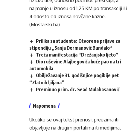
fizičko lice, odnosno počinioc prekršaja, a
najmanje u iznosu od 1,25 KM po transakciji ili
4 odosto od iznosa novčane kazne.
(Mostarski.ba)
Prilika za studente: Otvorene prijave za
stipendiju „Sanja Đermanović Bundalo“
Treća manifestacija “Drežanjsko ljeto”
Dio ruševine Alajbegovića kuće pao na tri
automobila
Obilježavanje 31. godišnjice pogibije pet
“Zlatnih ljiljana”
Preminuo prim. dr. Sead Mulahasanović
Napomena
Ukoliko se ovaj tekst prenosi, preuzima ili
objavljuje na drugim portalima ili medijima,