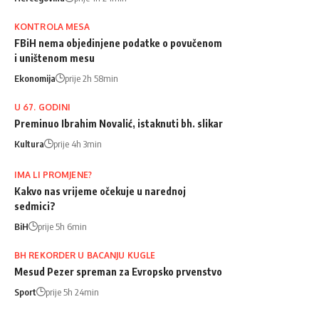
KONTROLA MESA
FBiH nema objedinjene podatke o povučenom
i uništenom mesu
Ekonomija
prije 2h 58min
U 67. GODINI
Preminuo Ibrahim Novalić, istaknuti bh. slikar
Kultura
prije 4h 3min
IMA LI PROMJENE?
Kakvo nas vrijeme očekuje u narednoj
sedmici?
BiH
prije 5h 6min
BH REKORDER U BACANJU KUGLE
Mesud Pezer spreman za Evropsko prvenstvo
Sport
prije 5h 24min