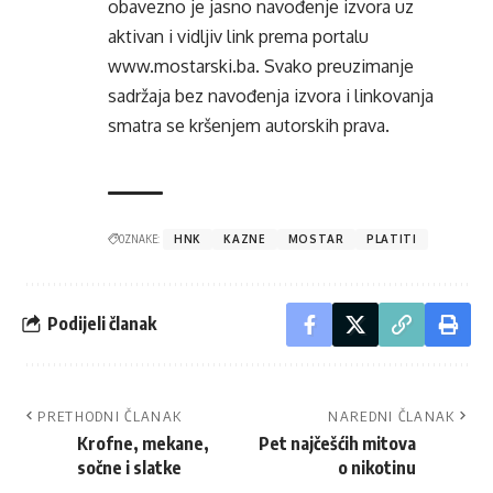
obavezno je jasno navođenje izvora uz
aktivan i vidljiv link prema portalu
www.mostarski.ba
. Svako preuzimanje
sadržaja bez navođenja izvora i linkovanja
smatra se kršenjem autorskih prava.
OZNAKE:
HNK
KAZNE
MOSTAR
PLATITI
Podijeli članak
PRETHODNI ČLANAK
NAREDNI ČLANAK
Krofne, mekane,
Pet najčešćih mitova
sočne i slatke
o nikotinu