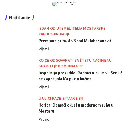
Najčitanije
JEDAN OD UTEMELJITELJA MOSTARSKE
KARDIOHIRURGIJE
Preminuo prim. dr. Sead Mulahasanović
Vijesti
KO ĆE ODGOVARATI ZA ŠTETU NAČINJENU
GRADU I JP KOMUNALNO?
Inspekcija presudila: Radnici nisu krivi, Senkić
se zapetljala k'o pile u kučine
Vijesti
U ULICI RADE BITANGE 34
Korica: Domaći okusi u modernom ruhu u
Mostaru
Promo