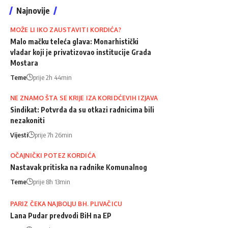
Najnovije
MOŽE LI IKO ZAUSTAVITI KORDIĆA?
Malo mačku teleća glava: Monarhistički
vladar koji je privatizovao institucije Grada
Mostara
Teme
prije 2h 44min
NE ZNAMO ŠTA SE KRIJE IZA KORIDĆEVIH IZJAVA
Sindikat: Potvrda da su otkazi radnicima bili
nezakoniti
Vijesti
prije 7h 26min
OČAJNIČKI POTEZ KORDIĆA
Nastavak pritiska na radnike Komunalnog
Teme
prije 8h 13min
PARIZ ČEKA NAJBOLJU BH. PLIVAČICU
Lana Pudar predvodi BiH na EP