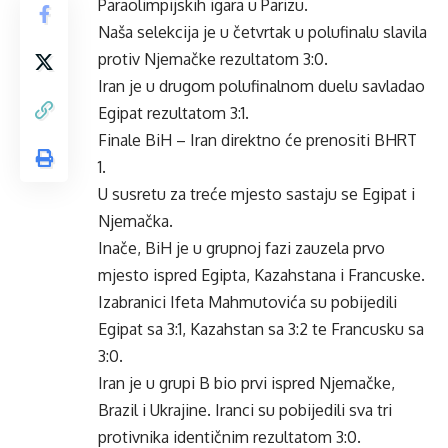
Paraolimpijskih igara u Parizu.
Naša selekcija je u četvrtak u polufinalu slavila
protiv Njemačke rezultatom 3:0.
Iran je u drugom polufinalnom duelu savladao
Egipat rezultatom 3:1.
Finale BiH – Iran direktno će prenositi BHRT
1.
U susretu za treće mjesto sastaju se Egipat i
Njemačka.
Inače, BiH je u grupnoj fazi zauzela prvo
mjesto ispred Egipta, Kazahstana i Francuske.
Izabranici Ifeta Mahmutovića su pobijedili
Egipat sa 3:1, Kazahstan sa 3:2 te Francusku sa
3:0.
Iran je u grupi B bio prvi ispred Njemačke,
Brazil i Ukrajine. Iranci su pobijedili sva tri
protivnika identičnim rezultatom 3:0.