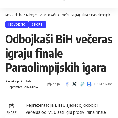
Mostarski.ba
>
Izdvojeno
>
Odbojkaši BiH večeras igraju finale Paraolimpijskih igara
IZDVOJENO
SPORT
Odbojkaši BiH večeras
igraju finale
Paraolimpijskih igara
Redakcija Portala
Podijeli
1 Min Read
6 Septembra, 2024 8:14
Reprezentacija BiH u sjedećoj odbojci
večeras od 19:30 sati igra protiv Irana finale
SHARE