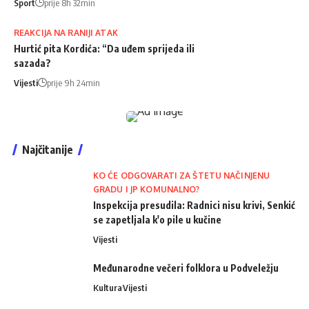
Sport
prije 8h 32min
REAKCIJA NA RANIJI ATAK
Hurtić pita Kordića: “Da uđem sprijeda ili
sazada?
Vijesti
prije 9h 24min
Najčitanije
KO ĆE ODGOVARATI ZA ŠTETU NAČINJENU
GRADU I JP KOMUNALNO?
Inspekcija presudila: Radnici nisu krivi, Senkić
se zapetljala k'o pile u kučine
Vijesti
Međunarodne večeri folklora u Podveležju
Kultura
Vijesti