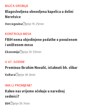
BILIĆA GROBLJE
Blagoslovljena obnovljena kapelica u dolini
Neretvice
Hercegovina
prije 1h 25min
KONTROLA MESA
FBiH nema objedinjene podatke o povučenom
i uništenom mesu
Ekonomija
prije 2h 59min
U 67. GODINI
Preminuo Ibrahim Novalić, istaknuti bh. slikar
Kultura
prije 4h 3min
IMA LI PROMJENE?
Kakvo nas vrijeme očekuje u narednoj
sedmici?
BiH
prije 5h 7min