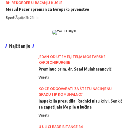
BH REKORDER U BACANJU KUGLE
Mesud Pezer spreman za Evropsko prvenstvo
Sport
prije 5h 25min
Najčitanije
JEDAN OD UTEMELJITELJA MOSTARSKE
KARDIOHIRURGIJE
Preminuo prim. dr. Sead Mulahasanović
Vijesti
KO ĆE ODGOVARATI ZA ŠTETU NAČINJENU
GRADU I JP KOMUNALNO?
Inspekcija presudila: Radnici nisu krivi, Senkić
se zapetljala k'o pile u kučine
Vijesti
U ULICI RADE BITANGE 34