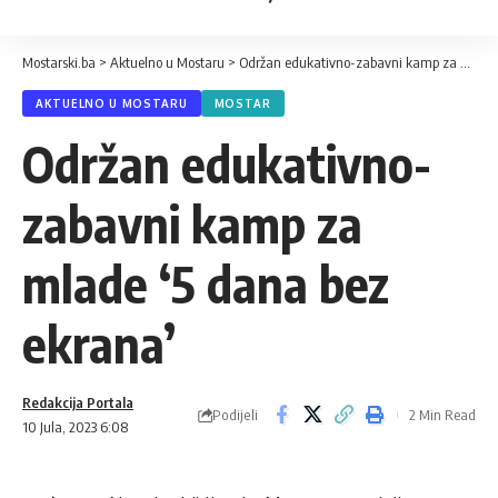
Mostarski.ba
>
Aktuelno u Mostaru
>
Održan edukativno-zabavni kamp za mlade ‘5 dana bez ekrana’
AKTUELNO U MOSTARU
MOSTAR
Održan edukativno-
zabavni kamp za
mlade ‘5 dana bez
ekrana’
Redakcija Portala
Podijeli
2 Min Read
10 Jula, 2023 6:08