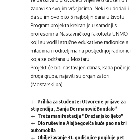
te da uživaju provodeći vrijeme u druženju i
zabavi sa svojim vršnjacima. Neki su dodali i
da su im ovo bilo 5 najboljih dana u životu.
Program projekta kreiran je u saradnji s
profesorima Nastavničkog fakulteta UNMO
koji su vodili stručne edukativne radionice s
mladima i roditeljima na posljednjoj radionici
koja se održana u Mostaru.
Projekt će biti nastavljen danas, kada počinje
druga grupa, najavili su organizatori.
(Mostarski.ba)
Prilika za studente: Otvorene prijave za
stipendiju „Sanja Đermanović Bundalo“
Treća manifestacija “Drežanjsko ljeto”
Dio ruševine Alajbegovića kuće pao na tri
automobila
Obilježavanje 31. godišnjice pogibije pet