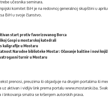
otrebe učesnika seminara.
pijski komitet BiH je na redovnoj generalnoj skupštini u april
sa BiH u svoje članstvo.
zitivan start protiv favorizovanog Borca
ikoj Gospi u mostarskoj katedrali
s kaligrafije u Mostaru
latnost Narodne biblioteke Mostar: Očuvanje baštine i novi knjiž
vatrogasni turnir u Mostaru
tekst prenosi, preuzima ili objavljuje na drugim portalima ili m
 uz aktivan i vidljiv link prema portalu
www.mostarski.ba
. Sva
 i linkovanja smatra se kršenjem autorskih prava.