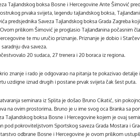
eza Tajlandskog boksa Bosne i Hercegovine Ante Šimović preds
ostrukog prvaka svijeta, legendu tajlandskog boksa, Tajlanđan
vića predsjednika Saveza Tajlandskog boksa Grada Zagreba koji
. Ovom prilikom Šimović je proglasio Tajlanđanina počasnim č
rcegovine te mu uručio priznanje. Priznanje je dobio i Starčevi
u saradnju dva saveza.
čestvovalo 20 sudaca, 27 trenera i 20 boraca iz regiona.
krio znanje i rado je odgovarao na pitanja te pokazivao detalje i
tu uzdigne iznad drugih i postane prvak svijeta čak šest puta.
tvaranja seminara iz Splita je došao Bruno Cikatić, sin pokojno
tova na ovim prostorima. Bruno je u ime svog oca Branka sa 
za Tajlandskog boksa Bosne i Hercegovine kojem je ovaj semin
an pod pokroviteljstvom Sportskog saveza Grada Mostara i Gra
starstvo odbrane Bosne i Hercegovine je ovom prilikom ustupi