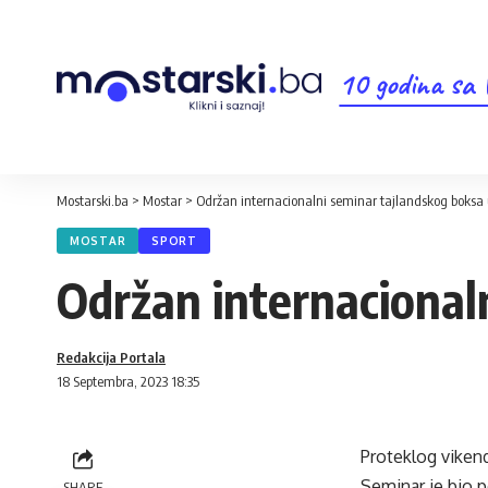
10 godina sa
Mostarski.ba
>
Mostar
>
Održan internacionalni seminar tajlandskog boksa
MOSTAR
SPORT
Održan internacional
Redakcija Portala
18 Septembra, 2023 18:35
Proteklog vikend
Seminar je bio po
SHARE