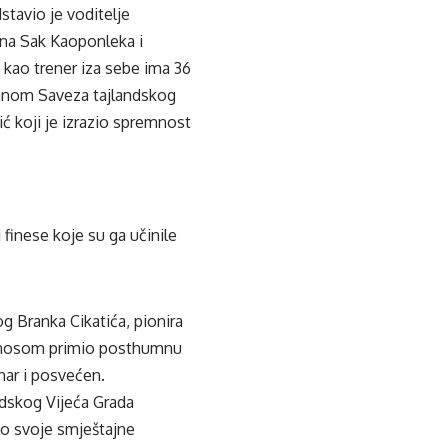
tavio je voditelje
ina Sak Kaoponleka i
 kao trener iza sebe ima 36
lanom Saveza tajlandskog
ć koji je izrazio spremnost
 finese koje su ga učinile
g Branka Cikatića, pionira
ponosom primio posthumnu
ar i posvećen.
dskog Vijeća Grada
lo svoje smještajne