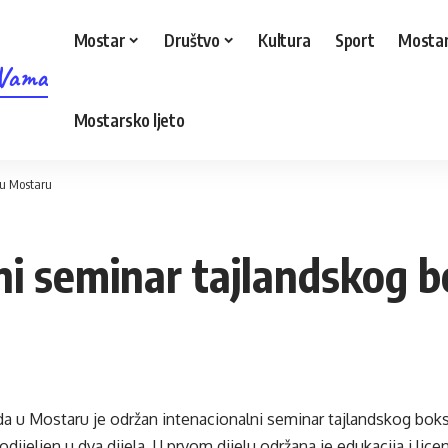
Mostar
Društvo
Kultura
Sport
Mostar
 Vama
Mostarsko ljeto
 u Mostaru
ni seminar tajlandskog 
a u Mostaru je održan intenacionalni seminar tajlandskog boksa
dijeljen u dva dijela. U prvom dijelu održana je edukacija i lice