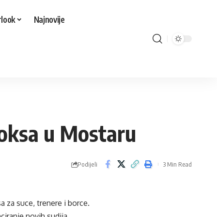
look
Najnovije
boksa u Mostaru
Podijeli
3 Min Read
 za suce, trenere i borce.
nciranje novih sudija