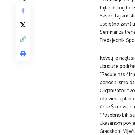
tajlandskog boks
Savez Tajlandsk
uspješno završil
Seminar za trene
Predsjednik Spo
Kevelj je naglas
ubuduće podržat
“Raduje nas čin
ponosni smo da 
Organizator ovo
ciljevima i pla
Ante Šimović na
“Posebno bih se
ukazanom povjer
Gradskom Vijeću