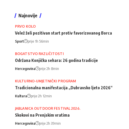
Najnovije
PRVO KOLO
Velež želi pozitivan start protiv favorizovanog Borca
Sport
prije 1h 56min
BOGATSTVO RAZLIČITOSTI
Održana Konjička sehara: 26 godina tradicije
Hercegovina
prije 2h 8min
KULTURNO-UMJETNIČKI PROGRAM
Tradicionalna manifestacija „Dubravsko ljeto 2026“
Kultura
prije 2h 12min
JABLANICA OUTDOOR FESTIVAL 2026.
Skokovi na Prenjskim vratima
Hercegovina
prije 2h 39min