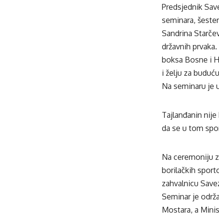
Predsjednik Sav
seminara, šester
Sandrina Starče
državnih prvaka
boksa Bosne i He
i želju za buduć
Na seminaru je u
Tajlanđanin nije 
da se u tom spor
Na ceremoniju za
borilačkih spor
zahvalnicu Save
Seminar je održ
Mostara, a Mini