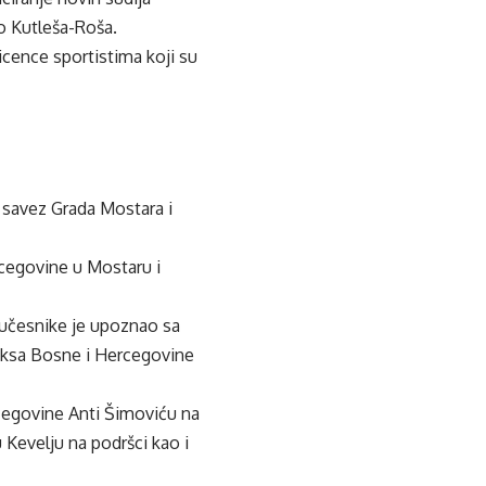
o Kutleša-Roša.
cence sportistima koji su
i savez Grada Mostara i
rcegovine u Mostaru i
 učesnike je upoznao sa
boksa Bosne i Hercegovine
cegovine Anti Šimoviću na
Kevelju na podršci kao i