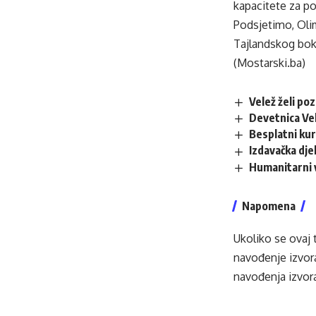
kapacitete za p
Podsjetimo, Olim
Tajlandskog bok
(Mostarski.ba)
Velež želi po
Devetnica Vel
Besplatni kur
Izdavačka dje
Humanitarni 
Napomena
Ukoliko se ovaj 
navođenje izvora
navođenja izvora