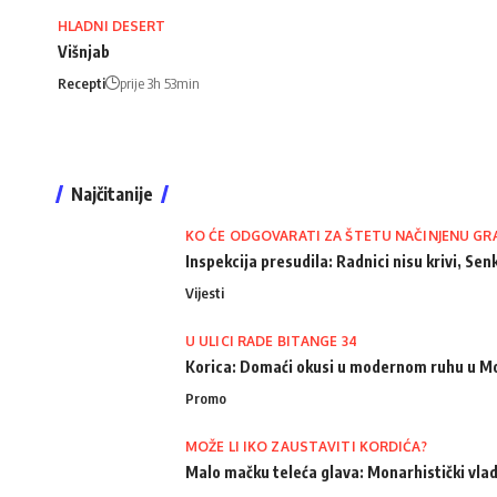
HLADNI DESERT
Višnjab
Recepti
prije 3h 53min
Najčitanije
KO ĆE ODGOVARATI ZA ŠTETU NAČINJENU GR
Inspekcija presudila: Radnici nisu krivi, Senk
Vijesti
U ULICI RADE BITANGE 34
Korica: Domaći okusi u modernom ruhu u M
Promo
MOŽE LI IKO ZAUSTAVITI KORDIĆA?
Malo mačku teleća glava: Monarhistički vlad