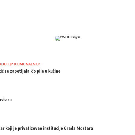
ADU I JP KOMUNALNO?
ić se zapetljala k'o pile u kučine
ostaru
ar koji je privatizovao institucije Grada Mostara