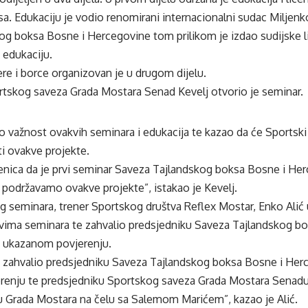
a. Edukaciju je vodio renomirani internacionalni sudac Miljenk
og boksa Bosne i Hercegovine tom prilikom je izdao sudijske li
i edukaciju.
re i borce organizovan je u drugom dijelu.
rtskog saveza Grada Mostara Senad Kevelj otvorio je seminar.
io važnost ovakvih seminara i edukacija te kazao da će Sportsk
i ovakve projekte.
jenica da je prvi seminar Saveza Tajlandskog boksa Bosne i He
podržavamo ovakve projekte”, istakao je Kevelj.
g seminara, trener Sportskog društva Reflex Mostar, Enko Alić
novima seminara te zahvalio predsjedniku Saveza Tajlandskog 
 ukazanom povjerenju.
 zahvalio predsjedniku Saveza Tajlandskog boksa Bosne i Her
enju te predsjedniku Sportskog saveza Grada Mostara Senadu 
 Grada Mostara na čelu sa Salemom Marićem”, kazao je Alić.