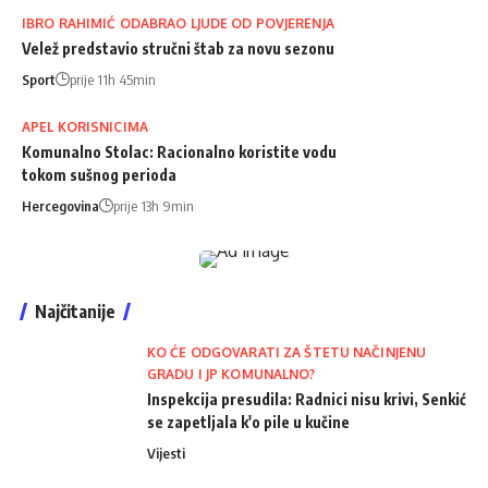
IBRO RAHIMIĆ ODABRAO LJUDE OD POVJERENJA
Velež predstavio stručni štab za novu sezonu
Sport
prije 11h 45min
APEL KORISNICIMA
Komunalno Stolac: Racionalno koristite vodu
tokom sušnog perioda
Hercegovina
prije 13h 9min
Najčitanije
KO ĆE ODGOVARATI ZA ŠTETU NAČINJENU
GRADU I JP KOMUNALNO?
Inspekcija presudila: Radnici nisu krivi, Senkić
se zapetljala k'o pile u kučine
Vijesti