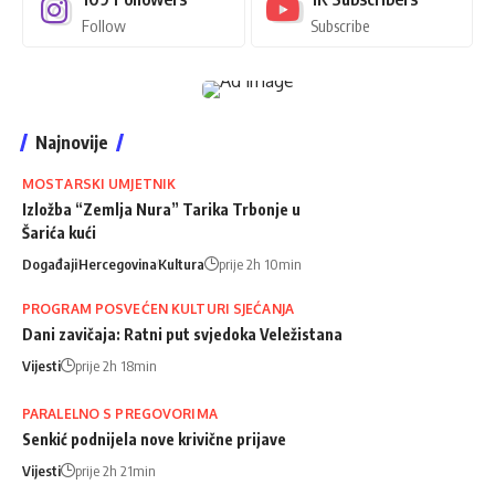
Follow
Subscribe
Najnovije
MOSTARSKI UMJETNIK
Izložba “Zemlja Nura” Tarika Trbonje u
Šarića kući
Događaji
Hercegovina
Kultura
prije 2h 10min
PROGRAM POSVEĆEN KULTURI SJEĆANJA
Dani zavičaja: Ratni put svjedoka Veležistana
Vijesti
prije 2h 18min
PARALELNO S PREGOVORIMA
Senkić podnijela nove krivične prijave
Vijesti
prije 2h 21min