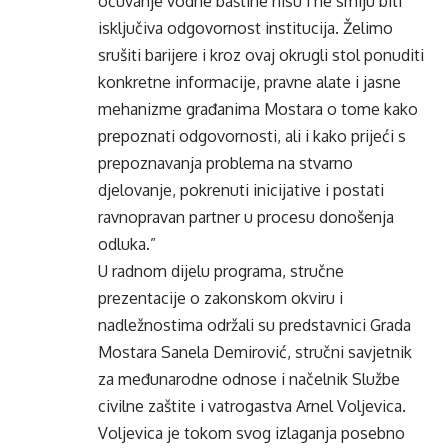
očuvanje vodne baštine nisu i ne smiju biti
isključiva odgovornost institucija. Želimo
srušiti barijere i kroz ovaj okrugli stol ponuditi
konkretne informacije, pravne alate i jasne
mehanizme građanima Mostara o tome kako
prepoznati odgovornosti, ali i kako prijeći s
prepoznavanja problema na stvarno
djelovanje, pokrenuti inicijative i postati
ravnopravan partner u procesu donošenja
odluka.”
U radnom dijelu programa, stručne
prezentacije o zakonskom okviru i
nadležnostima održali su predstavnici Grada
Mostara Sanela Demirović, stručni savjetnik
za međunarodne odnose i načelnik Službe
civilne zaštite i vatrogastva Arnel Voljevica.
Voljevica je tokom svog izlaganja posebno