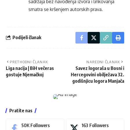
sadržaja bez navođenja izvora i linkovanja
smatra se kršenjem autorskih prava.
Podijeli članak
PRETHODNI ČLANAK
NAREDNI ČLANAK
Liga nacija | BiH večeras
Savez logoraša u Bosni i
gostuje Njemačkoj
Hercegovini obilježava 32.
godišnjicu logora Manjača
Pratite nas
50K
Followers
163
Followers