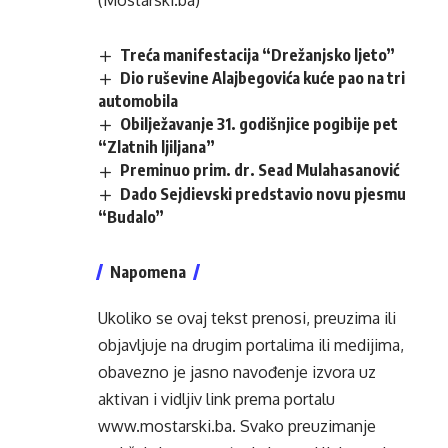
(Mostarski.ba)
Treća manifestacija “Drežanjsko ljeto”
Dio ruševine Alajbegovića kuće pao na tri
automobila
Obilježavanje 31. godišnjice pogibije pet
“Zlatnih ljiljana”
Preminuo prim. dr. Sead Mulahasanović
Dado Sejdievski predstavio novu pjesmu
“Budalo”
Napomena
Ukoliko se ovaj tekst prenosi, preuzima ili
objavljuje na drugim portalima ili medijima,
obavezno je jasno navođenje izvora uz
aktivan i vidljiv link prema portalu
www.mostarski.ba
. Svako preuzimanje