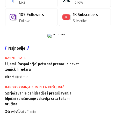
Like
Follow
109
Followers
1K
Subscribers
Follow
Subscribe
Najnovije
KASNE PLATE
U jami ‘Raspotočje’ petu noć prenoćilo devet
zeničkih rudara
BiH
prije 8 min
KARDIOLOGINJA ZUMRETA KUŠLJUGIĆ
Sprječavanje dehidracije i pregrijavanja
ključni za očuvanje zdravlja srca tokom
vrućina
Zdravlje
prije 11 min