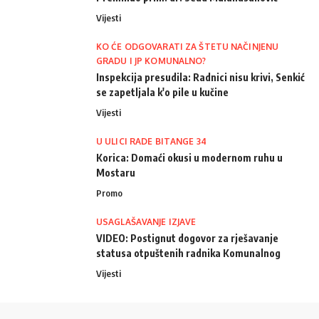
Vijesti
KO ĆE ODGOVARATI ZA ŠTETU NAČINJENU
GRADU I JP KOMUNALNO?
Inspekcija presudila: Radnici nisu krivi, Senkić
se zapetljala k'o pile u kučine
Vijesti
U ULICI RADE BITANGE 34
Korica: Domaći okusi u modernom ruhu u
Mostaru
Promo
USAGLAŠAVANJE IZJAVE
VIDEO: Postignut dogovor za rješavanje
statusa otpuštenih radnika Komunalnog
Vijesti