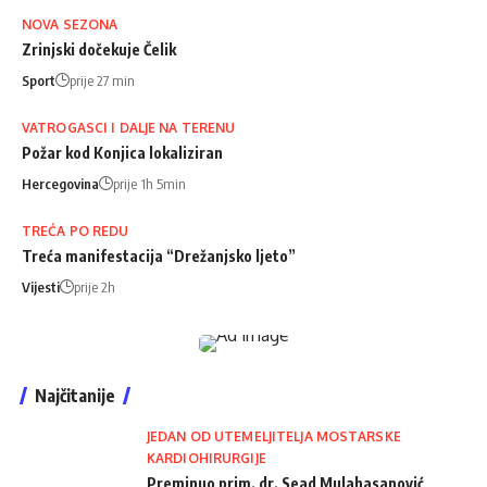
NOVA SEZONA
Zrinjski dočekuje Čelik
Sport
prije 27 min
VATROGASCI I DALJE NA TERENU
Požar kod Konjica lokaliziran
Hercegovina
prije 1h 5min
TREĆA PO REDU
Treća manifestacija “Drežanjsko ljeto”
Vijesti
prije 2h
Najčitanije
JEDAN OD UTEMELJITELJA MOSTARSKE
KARDIOHIRURGIJE
Preminuo prim. dr. Sead Mulahasanović