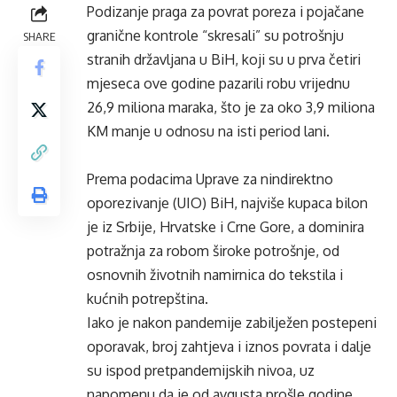
Podizanje praga za povrat poreza i pojačane
granične kontrole “skresali” su potrošnju
SHARE
stranih državljana u BiH, koji su u prva četiri
mjeseca ove godine pazarili robu vrijednu
26,9 miliona maraka, što je za oko 3,9 miliona
KM manje u odnosu na isti period lani.
Prema podacima Uprave za nindirektno
oporezivanje (UIO) BiH, najviše kupaca bilon
je iz Srbije, Hrvatske i Crne Gore, a dominira
potražnja za robom široke potrošnje, od
osnovnih životnih namirnica do tekstila i
kućnih potrepština.
Iako je nakon pandemije zabilježen postepeni
oporavak, broj zahtjeva i iznos povrata i dalje
su ispod pretpandemijskih nivoa, uz
napomenu da je od avgusta prošle godine