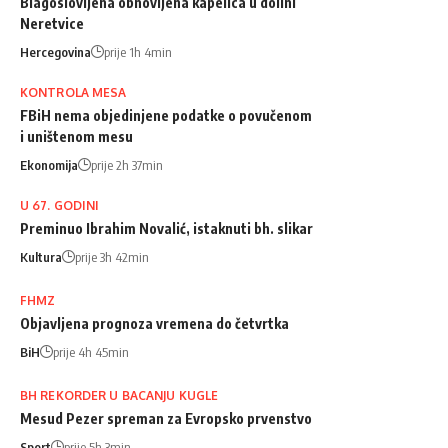
Blagoslovljena obnovljena kapelica u dolini
Neretvice
Hercegovina
prije 1h 4min
KONTROLA MESA
FBiH nema objedinjene podatke o povučenom
i uništenom mesu
Ekonomija
prije 2h 37min
U 67. GODINI
Preminuo Ibrahim Novalić, istaknuti bh. slikar
Kultura
prije 3h 42min
FHMZ
Objavljena prognoza vremena do četvrtka
BiH
prije 4h 45min
BH REKORDER U BACANJU KUGLE
Mesud Pezer spreman za Evropsko prvenstvo
Sport
prije 5h 3min