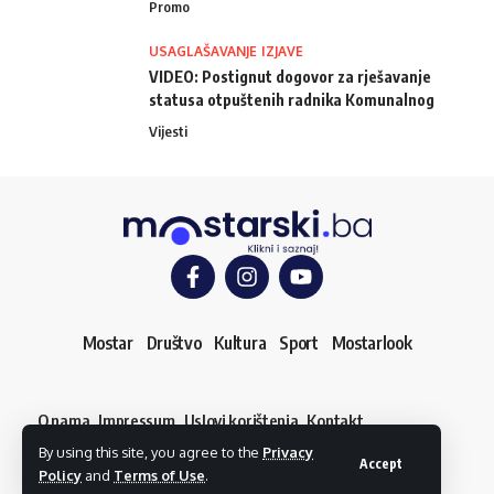
Promo
USAGLAŠAVANJE IZJAVE
VIDEO: Postignut dogovor za rješavanje
statusa otpuštenih radnika Komunalnog
Vijesti
Mostar
Društvo
Kultura
Sport
Mostarlook
O nama
Impressum
Uslovi korištenja
Kontakt
Dojavi vijest
By using this site, you agree to the
Privacy
© mostarski.ba. Sva prava pridržana
Accept
Policy
and
Terms of Use
.