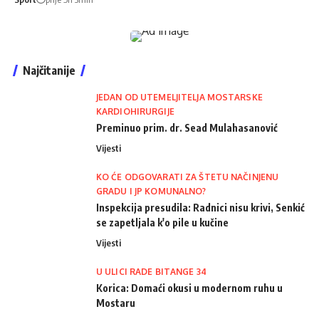
Najčitanije
JEDAN OD UTEMELJITELJA MOSTARSKE
KARDIOHIRURGIJE
Preminuo prim. dr. Sead Mulahasanović
Vijesti
KO ĆE ODGOVARATI ZA ŠTETU NAČINJENU
GRADU I JP KOMUNALNO?
Inspekcija presudila: Radnici nisu krivi, Senkić
se zapetljala k'o pile u kučine
Vijesti
U ULICI RADE BITANGE 34
Korica: Domaći okusi u modernom ruhu u
Mostaru