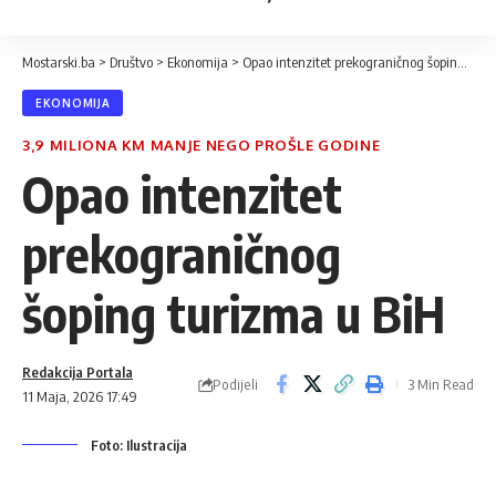
Mostarski.ba
>
Društvo
>
Ekonomija
>
Opao intenzitet prekograničnog šoping turizma u BiH
EKONOMIJA
3,9 MILIONA KM MANJE NEGO PROŠLE GODINE
Opao intenzitet
prekograničnog
šoping turizma u BiH
Redakcija Portala
Podijeli
3 Min Read
11 Maja, 2026 17:49
Foto: Ilustracija