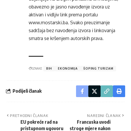
obavezno je jasno navođenje izvora uz
aktivan i vidljiv link prema portalu
www.mostarski.ba
. Svako preuzimanje
sadržaja bez navođenja izvora i linkovanja
smatra se kršenjem autorskih prava.
OZNAKE:
BIH
EKONOMIJA
ŠOPING TURIZAM
Podijeli članak
PRETHODNI ČLANAK
NAREDNI ČLANAK
EU pokreće rad na
Francuska uvodi
pristupnom ugovoru
stroge mjere nakon