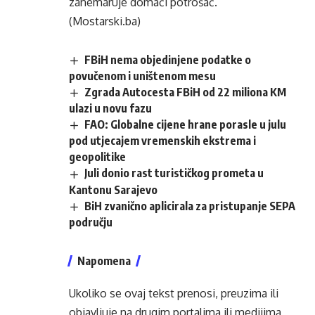
zanemaruje domaći potrošač.
(Mostarski.ba)
FBiH nema objedinjene podatke o
povučenom i uništenom mesu
Zgrada Autocesta FBiH od 22 miliona KM
ulazi u novu fazu
FAO: Globalne cijene hrane porasle u julu
pod utjecajem vremenskih ekstrema i
geopolitike
Juli donio rast turističkog prometa u
Kantonu Sarajevo
BiH zvanično aplicirala za pristupanje SEPA
području
Napomena
Ukoliko se ovaj tekst prenosi, preuzima ili
objavljuje na drugim portalima ili medijima,