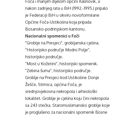
Foča i manjim dijelom općini Kalinovik, a
nakon zadnjeg rata u BiH (1992.-1995.) pripalo
je Federaciji BiH u okviru novoformirane
Općine Foča-Ustikolina koja pripada
Bosansko-podrinjskom kantonu.
Nacionalni spomenici u Foči
″Groblje na Presjeci″, grobljanska cjelina.
″Historijsko područje Modro Polje″,
historijsko područje.
″Most u Kožetini″, historijski spomenik.
″Zebina šuma″, historijsko područje.
Groblje na Presjeci kod Ustikoline Donje
Žešće, Strmica, općina Foča, je
srednjovjekovna nekropola i arheološki
lokalitet. Groblje je cjelina koju čini nekropola
sa 243 stećka. Staromuslimansko groblje koje
je proglašeno za nacionalni spomenik Bosne