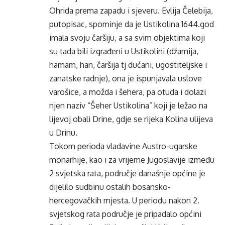
Ohrida prema zapadu i sjeveru. Evlija Čelebija,
putopisac, spominje da je Ustikolina 1644.god
imala svoju čaršiju, a sa svim objektima koji
su tada bili izgrađeni u Ustikolini (džamija,
hamam, han, čaršija tj dućani, ugostiteljske i
zanatske radnje), ona je ispunjavala uslove
varošice, a možda i šehera, pa otuda i dolazi
njen naziv “Šeher Ustikolina” koji je ležao na
lijevoj obali Drine, gdje se rijeka Kolina ulijeva
u Drinu.
Tokom perioda vladavine Austro-ugarske
monarhije, kao i za vrijeme Jugoslavije između
2 svjetska rata, područje današnje općine je
dijelilo sudbinu ostalih bosansko-
hercegovačkih mjesta. U periodu nakon 2.
svjetskog rata područje je pripadalo općini