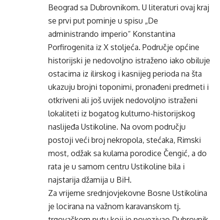
Beograd sa Dubrovnikom. U literaturi ovaj kraj
se prvi put pominje u spisu „De
administrando imperio“ Konstantina
Porfirogenita iz X stoljeća. Područje općine
historijski je nedovoljno istraženo iako obiluje
ostacima iz ilirskog i kasnijeg perioda na šta
ukazuju brojni toponimi, pronađeni predmeti i
otkriveni ali još uvijek nedovoljno istraženi
lokaliteti iz bogatog kulturno-historijskog
naslijeđa Ustikoline. Na ovom području
postoji veći broj nekropola, stećaka, Rimski
most, odžak sa kulama porodice Čengić, a do
rata je u samom centru Ustikoline bila i
najstarija džamija u BiH.
Za vrijeme srednjovjekovne Bosne Ustikolina
je locirana na važnom karavanskom tj.
trgovačkom putu koji je povezivao Dubrovnik