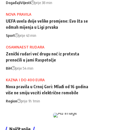
Događaji
Vijesti
prije 38 min
NOVA PRAVILA
UEFA uvela dvije velike promjene: Evo šta se
odmah mijenja u Ligi prvaka
Sport
prije 43 min
OSAMNAEST RUDARA
Zenički rudari već drugu noć iz protesta
prenoćili u jami Raspotočje
BiH
prije 54 min
KAZNA I DO 400 EURA
Nova pravila u Crnoj Gori: Mlađi od 16 godina
više ne smiju voziti električne romobile
Region
prije 1h 1min
Najčitanije