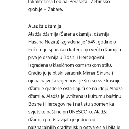
lokalitetima Ledina, Perašeta i Zebinsko
groblje – Zabare.
Aladža džamija
Aladža džamija (Šarena džamija, džamija
Hasana Nezira) izgrađena je 1549. godine u
Foči te je spadala u kategoriju većih džamija i
prva je džamija u Bosni i Hercegovini
izgrađena u klasičnom osmanskom stilu.
Gradio ju je bliski saradnik Mimar Sinana i
njena najveća vrijednost je što su sve kasnije
džamije građene oslanjajući se na ideju Aladža
džamije. Aladža je uvrštena u kulturnu baštinu
Bosne i Hercegovine i na listu spomenika
svjetske baštine pri UNESCO-u. Aladža
džamija predstavljala je jedno od
najznačajnijih graditeljskih ostvarenja i bila je