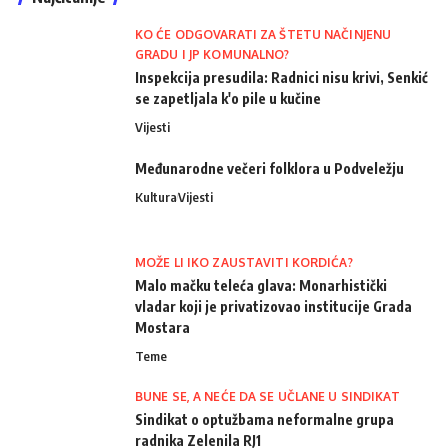
KO ĆE ODGOVARATI ZA ŠTETU NAČINJENU
GRADU I JP KOMUNALNO?
Inspekcija presudila: Radnici nisu krivi, Senkić
se zapetljala k'o pile u kučine
Vijesti
Međunarodne večeri folklora u Podveležju
Kultura
Vijesti
MOŽE LI IKO ZAUSTAVITI KORDIĆA?
Malo mačku teleća glava: Monarhistički
vladar koji je privatizovao institucije Grada
Mostara
Teme
BUNE SE, A NEĆE DA SE UČLANE U SINDIKAT
Sindikat o optužbama neformalne grupa
radnika Zelenila RJ1