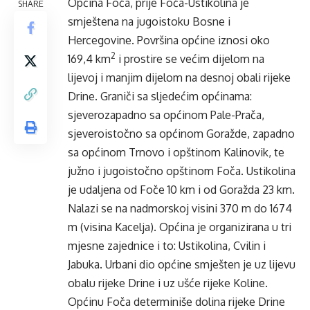
Općina Foča, prije Foča-Ustikolina je
SHARE
smještena na jugoistoku Bosne i
Hercegovine. Površina općine iznosi oko
2
169,4 km
i prostire se većim dijelom na
lijevoj i manjim dijelom na desnoj obali rijeke
Drine. Graniči sa sljedećim općinama:
sjeverozapadno sa općinom Pale-Prača,
sjeveroistočno sa općinom Goražde, zapadno
sa općinom Trnovo i opštinom Kalinovik, te
južno i jugoistočno opštinom Foča. Ustikolina
je udaljena od Foče 10 km i od Goražda 23 km.
Nalazi se na nadmorskoj visini 370 m do 1674
m (visina Kacelja). Općina je organizirana u tri
mjesne zajednice i to: Ustikolina, Cvilin i
Jabuka. Urbani dio općine smješten je uz lijevu
obalu rijeke Drine i uz ušće rijeke Koline.
Općinu Foča determiniše dolina rijeke Drine