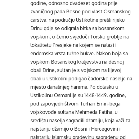
godine, odnosno dvadeset godina prije
zvaničnog pada Bosne pod vlast Osmanskog
carstva, na području Ustikoline prešli rijeku
Drinu gdje se odigrala bitka sa bosanskom
vojskom, o čemu svjedoči Tursko groblje na
lokalitetu Presjeke na kojem se nalazi i
endemska vrsta tužne bukve. Nakon boja sa
vojskom Bosanskog kraljevstva na desnoj
obali Drine, sultan je s vojskom na lijevoj
obali u Ustikolini podigao čadorsko naselje na
mjestu današnjeg harema. Po dolasku u
Ustikolinu Osmanlije su 1448-1449. godine,
pod zapovjedništvom Turhan Emin-bega,
vojskovođe sultana Mehmeda Fatiha, u
središtu naselja sagradili džamiju, koja važi za
najstariju džamiju u Bosni i Hercegovini i
najstariju islamsku građevinu sagrađenu od