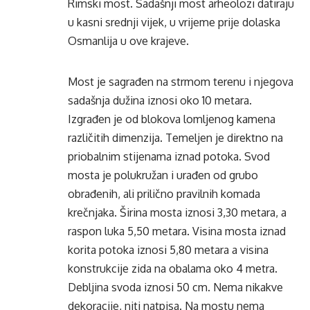
Rimski most. Sadašnji most arheolozi datiraju
u kasni srednji vijek, u vrijeme prije dolaska
Osmanlija u ove krajeve.
Most je sagrađen na strmom terenu i njegova
sadašnja dužina iznosi oko 10 metara.
Izgrađen je od blokova lomljenog kamena
različitih dimenzija. Temeljen je direktno na
priobalnim stijenama iznad potoka. Svod
mosta je polukružan i urađen od grubo
obrađenih, ali prilično pravilnih komada
krečnjaka. Širina mosta iznosi 3,30 metara, a
raspon luka 5,50 metara. Visina mosta iznad
korita potoka iznosi 5,80 metara a visina
konstrukcije zida na obalama oko 4 metra.
Debljina svoda iznosi 50 cm. Nema nikakve
dekoracije, niti natpisa. Na mostu nema