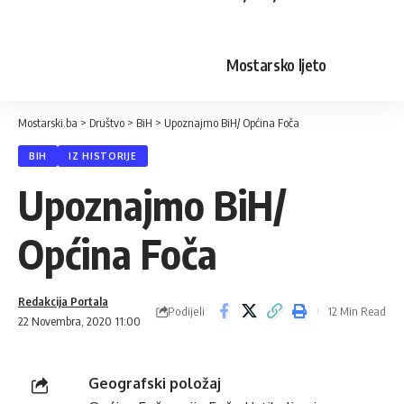
Mostarsko ljeto
Mostarski.ba
>
Društvo
>
BiH
>
Upoznajmo BiH/ Općina Foča
BIH
IZ HISTORIJE
Upoznajmo BiH/
Općina Foča
Redakcija Portala
Podijeli
12 Min Read
22 Novembra, 2020 11:00
Geografski položaj