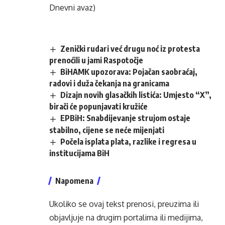
Dnevni avaz)
Zenički rudari već drugu noć iz protesta
prenoćili u jami Raspotočje
BiHAMK upozorava: Pojačan saobraćaj,
radovi i duža čekanja na granicama
Dizajn novih glasačkih listića: Umjesto “X”,
birači će popunjavati kružiće
EPBiH: Snabdijevanje strujom ostaje
stabilno, cijene se neće mijenjati
Počela isplata plata, razlike i regresa u
institucijama BiH
Napomena
Ukoliko se ovaj tekst prenosi, preuzima ili
objavljuje na drugim portalima ili medijima,