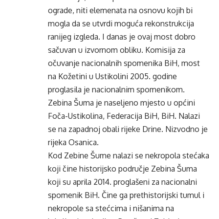
ograde, niti elemenata na osnovu kojih bi
mogla da se utvrdi moguća rekonstrukcija
ranijeg izgleda. I danas je ovaj most dobro
sačuvan u izvornom obliku. Komisija za
očuvanje nacionalnih spomenika BiH, most
na Kožetini u Ustikolini 2005. godine
proglasila je nacionalnim spomenikom.
Zebina Šuma je naseljeno mjesto u općini
Foča-Ustikolina, Federacija BiH, BiH. Nalazi
se na zapadnoj obali rijeke Drine. Nizvodno je
rijeka Osanica.
Kod Zebine Šume nalazi se nekropola stećaka
koji čine historijsko područje Zebina Šuma
koji su aprila 2014. proglašeni za nacionalni
spomenik BiH. Čine ga prethistorijski tumul i
nekropole sa stećcima i nišanima na