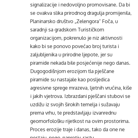
signalizacije i nedovoljno promovisane. Da bi
se ovakva slika prirodnog dragulja promijenila,
Planinarsko društvo „Zelengora“ Foča, u
saradnji sa gradskom Turističkom
organizacijom, pokrenulo je niz aktivnosti
kako bi se ponovo povećao broj turista i
zaljubljenika u prirodne ljepote, jer su
piramide nekada bile posjećenije nego danas.
Dugogodišnjom erozijom tla pješčane
piramide su nastajale kao posljedica
agresivne sprege mrazeva, ljetnih vrućina, kiše
i jakih vjetrova. Izbrazdani pješčani stubovi se
uzdižu iz svojih širokih temelja i sužavaju
prema vrhu, te predstavljaju izvanrednu
geomorfološku rijetkost na ovim prostorima.
Proces erozije traje i danas, tako da one ne
nestaju, nego, naprotiv, rastu.