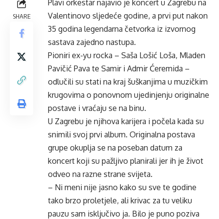
Plavi orkestar najavio je koncert u Zagrebu na
Valentinovo sljedeće godine, a prvi put nakon
SHARE
35 godina legendarna četvorka iz izvornog
sastava zajedno nastupa.
Pioniri ex-yu rocka – Saša Lošić Loša, Mladen
Pavičić Pava te Samir i Admir Ćeremida –
odlučili su stati na kraj šuškanjima u muzičkim
krugovima o ponovnom ujedinjenju originalne
postave i vraćaju se na binu.
U Zagrebu je njihova karijera i počela kada su
snimili svoj prvi album. Originalna postava
grupe okuplja se na poseban datum za
koncert koji su pažljivo planirali jer ih je život
odveo na razne strane svijeta.
– Ni meni nije jasno kako su sve te godine
tako brzo proletjele, ali krivac za tu veliku
pauzu sam isključivo ja. Bilo je puno poziva