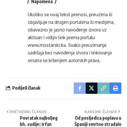
Napomena
Ukoliko se ovaj tekst prenosi, preuzima ili
objavljuje na drugim portalima ili medijima,
obavezno je jasno navođenje izvora uz
aktivan i vidljiv link prema portalu
www.mostarski.ba
. Svako preuzimanje
sadržaja bez navođenja izvora i linkovanja
smatra se kršenjem autorskih prava.
Podijeli članak
PRETHODNI ČLANAK
NAREDNI ČLANAK
Povratak najboljeg
Od posljedica poplava u
bh. sudije: Irfan
Španiji smrtno stradalo