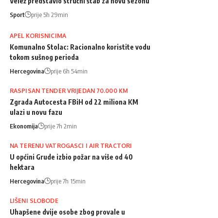
Velež predstavio stručni štab za novu sezonu
Sport
prije 5h 29min
APEL KORISNICIMA
Komunalno Stolac: Racionalno koristite vodu
tokom sušnog perioda
Hercegovina
prije 6h 54min
RASPISAN TENDER VRIJEDAN 70.000 KM
Zgrada Autocesta FBiH od 22 miliona KM
ulazi u novu fazu
Ekonomija
prije 7h 2min
NA TERENU VATROGASCI I AIR TRACTORI
U općini Grude izbio požar na više od 40
hektara
Hercegovina
prije 7h 15min
LIŠENI SLOBODE
Uhapšene dvije osobe zbog provale u