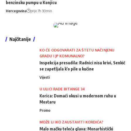
benzinsku pumpu u Konjicu
Hercegovina
prije 7h 30min
Najčitanije
KO ĆE ODGOVARATI ZA ŠTETU NAČINJENU
GRADU I JP KOMUNALNO?
Inspekcija presudila: Radnici nisu krivi, Senkić
se zapetljala k'o pile u kučine
Vijesti
U ULICI RADE BITANGE 34
Korica: Domaći okusi u modernom ruhu u
Mostaru
Promo
MOŽE LI IKO ZAUSTAVITI KORDIĆA?
Malo mačku teleća glava: Monarhistički