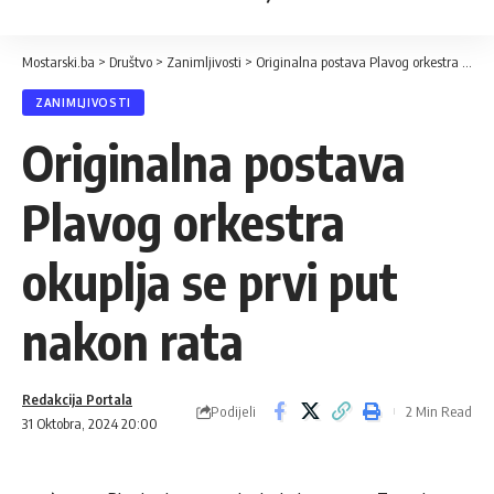
Mostarski.ba
>
Društvo
>
Zanimljivosti
>
Originalna postava Plavog orkestra okuplja se prvi put nakon rata
ZANIMLJIVOSTI
Originalna postava
Plavog orkestra
okuplja se prvi put
nakon rata
Redakcija Portala
Podijeli
2 Min Read
31 Oktobra, 2024 20:00