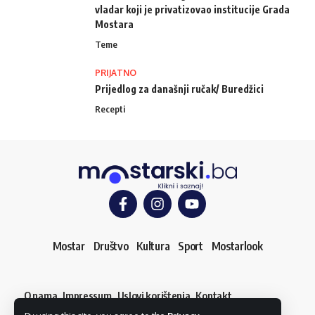
vladar koji je privatizovao institucije Grada
Mostara
Teme
PRIJATNO
Prijedlog za današnji ručak/ Buredžici
Recepti
Mostar
Društvo
Kultura
Sport
Mostarlook
O nama
Impressum
Uslovi korištenja
Kontakt
Dojavi vijest