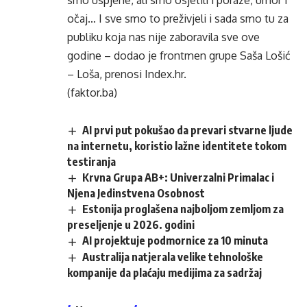
smo uspjehe, ali smo osjetili i poraze, umor i
očaj… I sve smo to preživjeli i sada smo tu za
publiku koja nas nije zaboravila sve ove
godine – dodao je frontmen grupe Saša Lošić
– Loša, prenosi Index.hr.
(faktor.ba)
AI prvi put pokušao da prevari stvarne ljude
na internetu, koristio lažne identitete tokom
testiranja
Krvna Grupa AB+: Univerzalni Primalac i
Njena Jedinstvena Osobnost
Estonija proglašena najboljom zemljom za
preseljenje u 2026. godini
AI projektuje podmornice za 10 minuta
Australija natjerala velike tehnološke
kompanije da plaćaju medijima za sadržaj