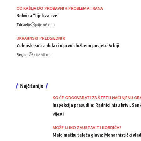
OD KAŠLJA DO PROBAVNIH PROBLEMA I RANA
Bokvica “lijek za sve”
Zdravlje
prije 46 min
UKRAJINSKI PREDSJEDNIK
Zelenski sutra dolazi u prvu službenu posjetu Srbiji
Region
prije 46 min
Najčitanije
KO ĆE ODGOVARATI ZA ŠTETU NAČINJENU GR
Inspekcija presudila: Radnici nisu krivi, Senk
Vijesti
MOŽE LI IKO ZAUSTAVITI KORDIĆA?
Malo mačku teleća glava: Monarhistički vlad