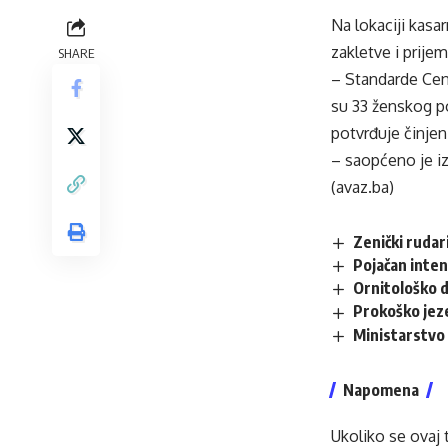
Na lokaciji kas
zakletve i prije
SHARE
– Standarde Cen
su 33 ženskog po
potvrđuje činje
– saopćeno je i
(avaz.ba)
Zenički rudari
Pojačan inten
Ornitološko d
Prokoško jez
Ministarstvo 
Napomena
Ukoliko se ovaj 