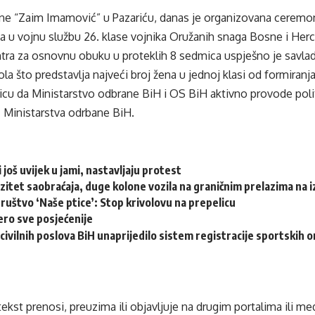
arne “Zaim Imamović” u Pazariću, danas je organizovana ceremo
ma u vojnu službu 26. klase vojnika Oružanih snaga Bosne i Her
tra za osnovnu obuku u proteklih 8 sedmica uspješno je savlad
la što predstavlja najveći broj žena u jednoj klasi od formiranj
nicu da Ministarstvo odbrane BiH i OS BiH aktivno provode poli
z Ministarstva odrbane BiH.
 još uvijek u jami, nastavljaju protest
zitet saobraćaja, duge kolone vozila na graničnim prelazima na iz
ruštvo ‘Naše ptice’: Stop krivolovu na prepelicu
ero sve posjećenije
civilnih poslova BiH unaprijedilo sistem registracije sportskih o
tekst prenosi, preuzima ili objavljuje na drugim portalima ili m