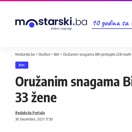
10 godina sa
Mostarski.ba
>
Društvo
>
BiH
>
Oružanim snagama BiH pristupilo 228 novih 
BIH
Oružanim snagama BiH
33 žene
Redakcija Portala
30 Decembra, 2021 17:30