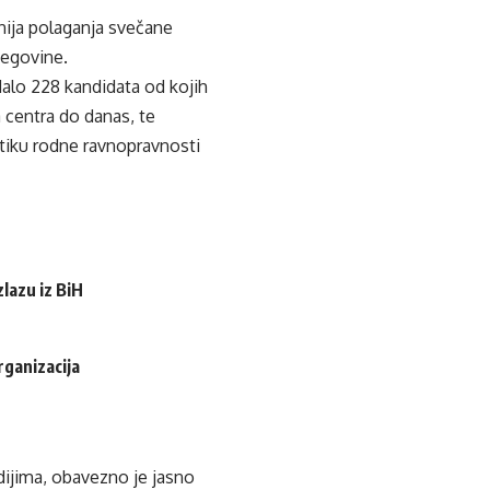
nija polaganja svečane
cegovine.
alo 228 kandidata od kojih
a centra do danas, te
tiku rodne ravnopravnosti
lazu iz BiH
rganizacija
edijima, obavezno je jasno