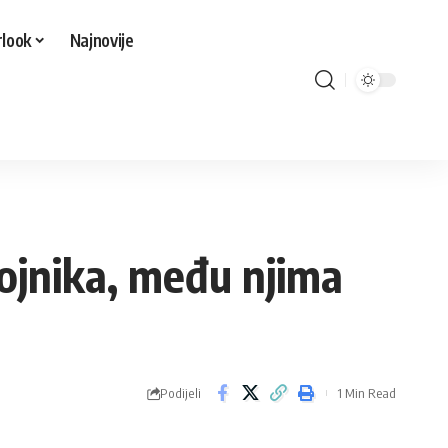
look
Najnovije
ojnika, među njima
Podijeli
1 Min Read