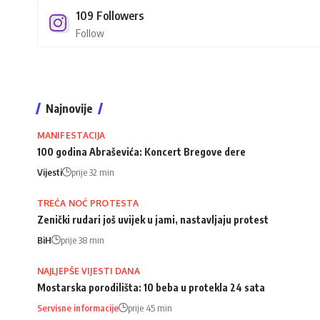
109
Followers
Follow
Najnovije
MANIFESTACIJA
100 godina Abraševića: Koncert Bregove dere
Vijesti
prije 32 min
TREĆA NOĆ PROTESTA
Zenički rudari još uvijek u jami, nastavljaju protest
BiH
prije 38 min
NAJLJEPŠE VIJESTI DANA
Mostarska porodilišta: 10 beba u protekla 24 sata
Servisne informacije
prije 45 min