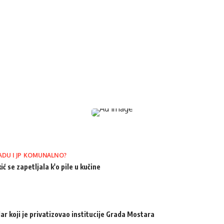
ADU I JP KOMUNALNO?
ić se zapetljala k'o pile u kučine
ar koji je privatizovao institucije Grada Mostara