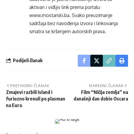
aktivan i vidljiv link prema portalu
www.mostarski.ba
. Svako preuzimanje
sadržaja bez navođenja izvora i linkovanja
smatra se kršenjem autorskih prava.
Podijeli članak
PRETHODNI ČLANAK
NAREDNI ČLANAK
Zmajevi razbili Island i
Film “Ničija zemlja” na
furiozno krenuli po plasman
današnji dan dobio Oscara
na Euro