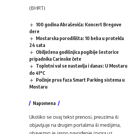
(BHRT)
100 godina Abraševića: Koncert Bregove
dere
Mostarska porodilišta: 10 beba u protekla
24 sata
Obilježena godišnjica pogibije šestorice
pripadnika Carinske čete
Toplotni val se nastavlja i danas: U Mostaru
do 41°C
Počinje prva faza Smart Parking sistema u
Mostaru
Napomena
Ukoliko se ovaj tekst prenosi, preuzima ili
objavljuje na drugim portalima ili medijima,
obavezno je jasno navođenje izvora uz