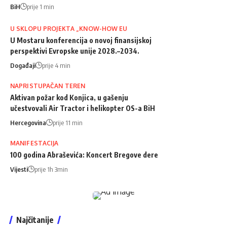
BiH
prije 1 min
U SKLOPU PROJEKTA „KNOW-HOW EU
U Mostaru konferencija o novoj finansijskoj
perspektivi Evropske unije 2028.–2034.
Događaji
prije 4 min
NAPRISTUPAČAN TEREN
Aktivan požar kod Konjica, u gašenju
učestvovali Air Tractor i helikopter OS-a BiH
Hercegovina
prije 11 min
MANIFESTACIJA
100 godina Abraševića: Koncert Bregove dere
Vijesti
prije 1h 3min
Najčitanije