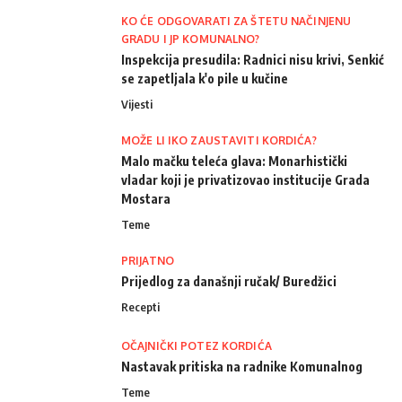
KO ĆE ODGOVARATI ZA ŠTETU NAČINJENU
GRADU I JP KOMUNALNO?
Inspekcija presudila: Radnici nisu krivi, Senkić
se zapetljala k'o pile u kučine
Vijesti
MOŽE LI IKO ZAUSTAVITI KORDIĆA?
Malo mačku teleća glava: Monarhistički
vladar koji je privatizovao institucije Grada
Mostara
Teme
PRIJATNO
Prijedlog za današnji ručak/ Buredžici
Recepti
OČAJNIČKI POTEZ KORDIĆA
Nastavak pritiska na radnike Komunalnog
Teme