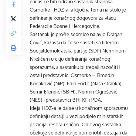
danas će biti održan sastanak stranaka
Osmorke i HDZ-a, a ključna tema na stolu je
definiranje konačnog dogovora za vladu
Federacije Bosne i Hercegovine.
Sastanak je prošle sedmice najavio Dragan
Čović, kazavši da će se sastati sa liderom
Socijaldemokratska partije (SDP) Nerminom
Nikšićem u cilju definiranja konačnog
sporazuma, a sastanku bi trebali nazočiti i
ostali predstavnici Osmorke – Elmedin
Konaković (NiP), Edin Forto (Naša stranka),
Semir Efendić (SBiH), Nermin Ogrešević
(NES) i predstavnci BHI KF i PDA.
Ideja HDZ-a je da se u konačnom sporazumu
definiraju detalji u vezi podjele ministarskih
pozicija, resora i slično. Od ovog sastanka
očekuje se definiranje pomenutih detalja i da