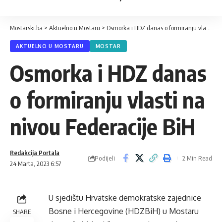
Mostarski.ba
>
Aktuelno u Mostaru
>
Osmorka i HDZ danas o formiranju vlasti na nivou Federacije BiH
AKTUELNO U MOSTARU
MOSTAR
Osmorka i HDZ danas
o formiranju vlasti na
nivou Federacije BiH
Redakcija Portala
Podijeli
2 Min Read
24 Marta, 2023 6:57
U sjedištu Hrvatske demokratske zajednice
Bosne i Hercegovine (HDZBiH) u Mostaru
SHARE