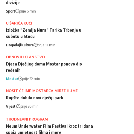
divizije
Sport
prije 6 min
U ŠARIĆA KUĆI
Izložba “Zemlja Nura” Tarika Trbonje u
subotu u Stocu
Događaji
Kultura
prije 11 min
OBNOVILI ČLANSTVO
Djeca Dječijeg doma Mostar ponovo dio
rođenih
Mostar
prije 32 min
NOSIT ĆE IME MOSTARCA MIRZE HUME
Rujište dobilo novi dječiji park
Vijesti
prije 36 min
TRODNEVNI PROGRAM
Neum Underwater Film Festival kroz tri dana
spaja umjetnost filma i more