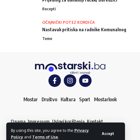
Recepti
OČAJNIČKI POTEZ KORDIĆA
Nastavak pritiska na radnike Komunalnog
Teme
Mostar
Društvo
Kultura
Sport
Mostarlook
O nama
Impressum
Uslovi korištenja
Kontakt
Dojavi vijest
By using this site, you agree to the
Privacy
© mostarski.ba. Sva prava pridržana
Accept
Policy
and
Terms of Use
.