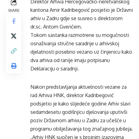
Direktor Arhiva Hercegovačko-neretvanskog
kantona Amir Kadribegović posjetio je Državni
SHARE
arhiv u Zadru gdje se susreo s direktorom
dr.sc. Antom Gverićem.
Tokom sastanka razmotrene su mogućnosti
osnaživanja stručne saradnje u arhivskoj
djelatnosti posebno vezano uz činjenicu kako
dva arhiva od ranije imaju potpisanu
Deklaraciju o saradnji.
Nakon predstavljanja aktuelnosti vezane za
rad Arhiva HNK, direktor Kadribegović
podsjetio je kako slijedeće godine Arhiv slavi
sedamdesetu godišnjicu djelovanja uputivši
poziv Državnom arhivu u Zadru za učešće u
programu obilježavanja tog značajnog jubileja.
„Arhiv HNK suočen je s brojnim izazovima