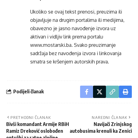
Ukoliko se ovaj tekst prenosi, preuzima ili
objavljuje na drugim portalima ili medijima,
obavezno je jasno navođenje izvora uz
aktivan i vidljiv link prema portalu
www.mostarski.ba
. Svako preuzimanje
sadržaja bez navođenja izvora i linkovanja
smatra se kršenjem autorskih prava.
Podijeli članak
PRETHODNI ČLANAK
NAREDNI ČLANAK
Bivši komandant Armije RBiH
Navijači Zrinjskog
Ramiz Dreković oslobođen
autobusima krenuli ka Zenici
optužbi za ratne zločine