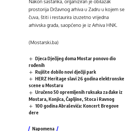
Nakon sastanka, organiziran je obilazak
prostorija Državnog arhiva u Zadru u kojem se
čuva, štiti i restaurira izuzetno vrijedna
arhivska građa, saopćeno je iz Arhiva HNK.
(Mostarski.ba)
Djeca Dječijeg doma Mostar ponovo dio
rođenih
Rujište dobilo novi dječiji park
HERZ Heritage slavi 26 godina elektronske
scene u Mostaru
Uručeno 50 opremljenih ruksaka za đake iz
Mostara, Konjica, Čapljine, Stoca i Ravnog
100 godina Abraševića: Koncert Bregove
dere
Napomena