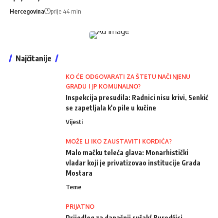
Hercegovina
prije 44 min
Najčitanije
KO ĆE ODGOVARATI ZA ŠTETU NAČINJENU
GRADU I JP KOMUNALNO?
Inspekcija presudila: Radnici nisu krivi, Senkić
se zapetljala k'o pile u kučine
Vijesti
MOŽE LI IKO ZAUSTAVITI KORDIĆA?
Malo mačku teleća glava: Monarhistički
vladar koji je privatizovao institucije Grada
Mostara
Teme
PRIJATNO
Prijedlog za današnji ručak/ Buredžici