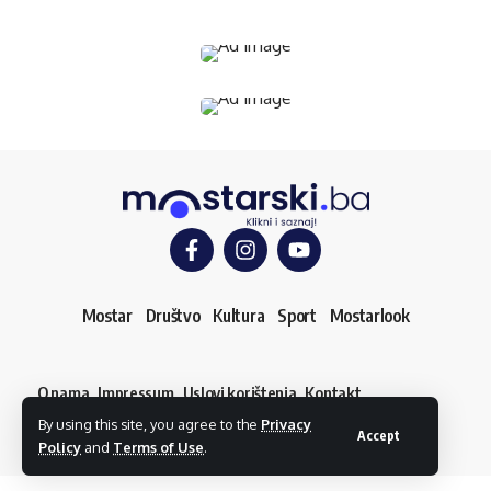
Mostar
Društvo
Kultura
Sport
Mostarlook
O nama
Impressum
Uslovi korištenja
Kontakt
Dojavi vijest
By using this site, you agree to the
Privacy
© mostarski.ba. Sva prava pridržana
Accept
Policy
and
Terms of Use
.