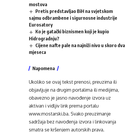
mostova
Pretis predstavljao BiH na svjetskom
sajmu odbrambene i sigurnosne industrije
Eurosatory
Ko je gatački biznismen koji je kupio
Hidrogradnju?
Cijene nafte pale na najniži nivo u skoro dva
mjeseca
Napomena
Ukoliko se ovaj tekst prenosi, preuzima ili
objavljuje na drugim portalima ili medijima,
obavezno je jasno navođenje izvora uz
aktivan i vidljiv link prema portalu
www.mostarski.ba
. Svako preuzimanje
sadržaja bez navođenja izvora i linkovanja
smatra se kršenjem autorskih prava.