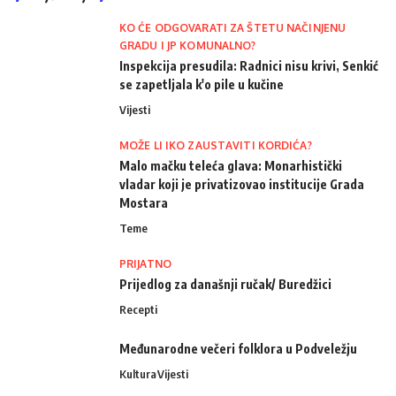
KO ĆE ODGOVARATI ZA ŠTETU NAČINJENU
GRADU I JP KOMUNALNO?
Inspekcija presudila: Radnici nisu krivi, Senkić
se zapetljala k'o pile u kučine
Vijesti
MOŽE LI IKO ZAUSTAVITI KORDIĆA?
Malo mačku teleća glava: Monarhistički
vladar koji je privatizovao institucije Grada
Mostara
Teme
PRIJATNO
Prijedlog za današnji ručak/ Buredžici
Recepti
Međunarodne večeri folklora u Podveležju
Kultura
Vijesti