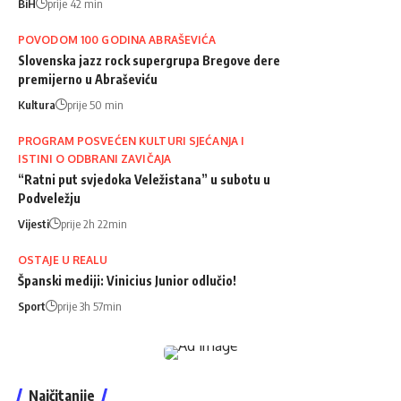
BiH
prije 42 min
POVODOM 100 GODINA ABRAŠEVIĆA
Slovenska jazz rock supergrupa Bregove dere
premijerno u Abraševiću
Kultura
prije 50 min
PROGRAM POSVEĆEN KULTURI SJEĆANJA I
ISTINI O ODBRANI ZAVIČAJA
“Ratni put svjedoka Veležistana” u subotu u
Podveležju
Vijesti
prije 2h 22min
OSTAJE U REALU
Španski mediji: Vinicius Junior odlučio!
Sport
prije 3h 57min
Najčitanije