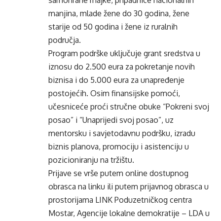
samohrane majke, pripadnice nacionalnih
manjina, mlade žene do 30 godina, žene
starije od 50 godina i žene iz ruralnih
područja.
Program podrške uključuje grant sredstva u
iznosu do 2.500 eura za pokretanje novih
biznisa i do 5.000 eura za unapređenje
postojećih. Osim finansijske pomoći,
učesniceće proći stručne obuke “Pokreni svoj
posao” i “Unaprijedi svoj posao”, uz
mentorsku i savjetodavnu podršku, izradu
biznis planova, promociju i asistenciju u
pozicioniranju na tržištu.
Prijave se vrše putem online dostupnog
obrasca na
linku
ili putem
prijavnog obrasca
u
prostorijama LINK Poduzetničkog centra
Mostar, Agencije lokalne demokratije – LDA u