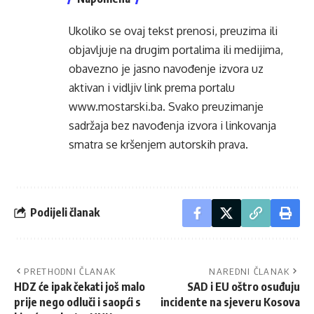
Ukoliko se ovaj tekst prenosi, preuzima ili
objavljuje na drugim portalima ili medijima,
obavezno je jasno navođenje izvora uz
aktivan i vidljiv link prema portalu
www.mostarski.ba
. Svako preuzimanje
sadržaja bez navođenja izvora i linkovanja
smatra se kršenjem autorskih prava.
Podijeli članak
PRETHODNI ČLANAK
NAREDNI ČLANAK
HDZ će ipak čekati još malo
SAD i EU oštro osuđuju
prije nego odluči i saopći s
incidente na sjeveru Kosova