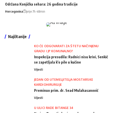
Održana Konjička sehara: 26 godina tradicije
Hercegovina
prije 7h 48min
Najčitanije
KO ĆE ODGOVARATI ZA ŠTETU NAČINJENU
GRADU I JP KOMUNALNO?
Inspekcija presudila: Radnici nisu krivi, Senkić
se zapetljala k'o pile u kučine
Vijesti
JEDAN OD UTEMELJITELJA MOSTARSKE
KARDIOHIRURGIJE
Preminuo prim. dr. Sead Mulahasanović
Vijesti
U ULICI RADE BITANGE 34