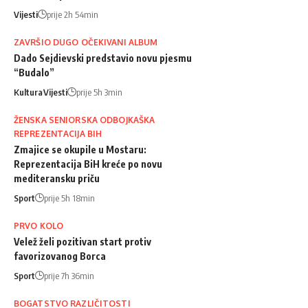
Vijesti
prije 2h 54min
ZAVRŠIO DUGO OČEKIVANI ALBUM
Dado Sejdievski predstavio novu pjesmu
“Budalo”
Kultura
Vijesti
prije 5h 3min
ŽENSKA SENIORSKA ODBOJKAŠKA
REPREZENTACIJA BIH
Zmajice se okupile u Mostaru:
Reprezentacija BiH kreće po novu
mediteransku priču
Sport
prije 5h 18min
PRVO KOLO
Velež želi pozitivan start protiv
favorizovanog Borca
Sport
prije 7h 36min
BOGATSTVO RAZLIČITOSTI