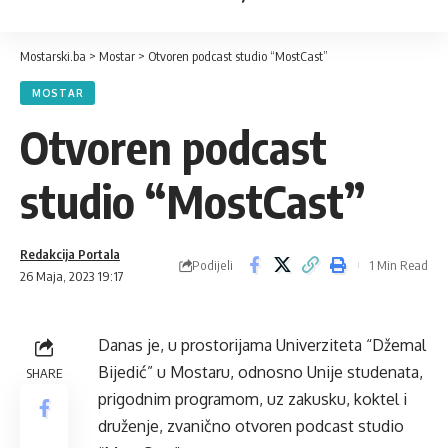
Mostarski.ba
>
Mostar
>
Otvoren podcast studio “MostCast”
MOSTAR
Otvoren podcast
studio “MostCast”
Redakcija Portala
Podijeli
1 Min Read
26 Maja, 2023 19:17
Danas je, u prostorijama Univerziteta “Džemal
Bijedić” u Mostaru, odnosno Unije studenata,
SHARE
prigodnim programom, uz zakusku, koktel i
druženje, zvanično otvoren podcast studio