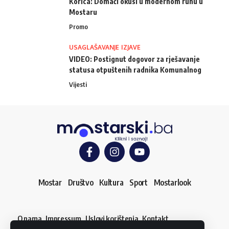
Korica: Domaći okusi u modernom ruhu u
Mostaru
Promo
USAGLAŠAVANJE IZJAVE
VIDEO: Postignut dogovor za rješavanje
statusa otpuštenih radnika Komunalnog
Vijesti
Mostar
Društvo
Kultura
Sport
Mostarlook
O nama
Impressum
Uslovi korištenja
Kontakt
Dojavi vijest