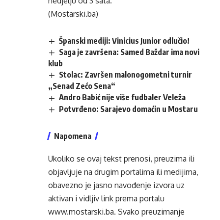
nedjelju od 3 sata.
(Mostarski.ba)
Španski mediji: Vinicius Junior odlučio!
Saga je završena: Samed Baždar ima novi
klub
Stolac: Završen malonogometni turnir
„Senad Zećo Sena“
Andro Babić nije više fudbaler Veleža
Potvrđeno: Sarajevo domaćin u Mostaru
Napomena
Ukoliko se ovaj tekst prenosi, preuzima ili
objavljuje na drugim portalima ili medijima,
obavezno je jasno navođenje izvora uz
aktivan i vidljiv link prema portalu
www.mostarski.ba
. Svako preuzimanje