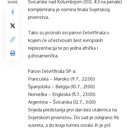
Švicarske nad Kolumbijom (0:0, 4:3 na penale)
SHARE
kompletirana je osmina finala Svjetskog
prvenstva.
Tako su poznati svi parovi četvrtfinala u
kojem će učestvovati šest evropskih
reprezentacija te po jedna afrička i
južnoamerička.
Parovi četvrtfinala SP-a:
Francuska – Maroko (9.7., 22:00)
Španjolska – Belgija (10.7., 21:00)
Norveška – Engleska (11.7., 23:00)
Argentina – Švicarska (12.7., 3:00)
Srijeda predstavlja prvi dan bez utakmica na
Svjetskom prvenstvu. Do sad je odigrano 96
susreta, a do kraja turnira ostalo ih je još