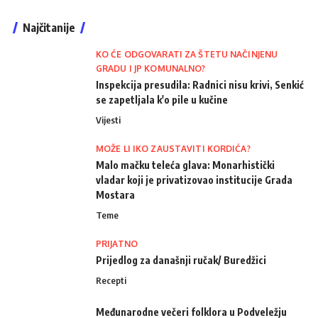
Najčitanije
KO ĆE ODGOVARATI ZA ŠTETU NAČINJENU
GRADU I JP KOMUNALNO?
Inspekcija presudila: Radnici nisu krivi, Senkić
se zapetljala k'o pile u kučine
Vijesti
MOŽE LI IKO ZAUSTAVITI KORDIĆA?
Malo mačku teleća glava: Monarhistički
vladar koji je privatizovao institucije Grada
Mostara
Teme
PRIJATNO
Prijedlog za današnji ručak/ Buredžici
Recepti
Međunarodne večeri folklora u Podveležju