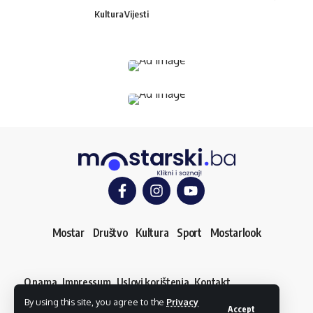
Kultura
Vijesti
Mostar
Društvo
Kultura
Sport
Mostarlook
O nama
Impressum
Uslovi korištenja
Kontakt
Dojavi vijest
By using this site, you agree to the
Privacy
© mostarski.ba. Sva prava pridržana
Accept