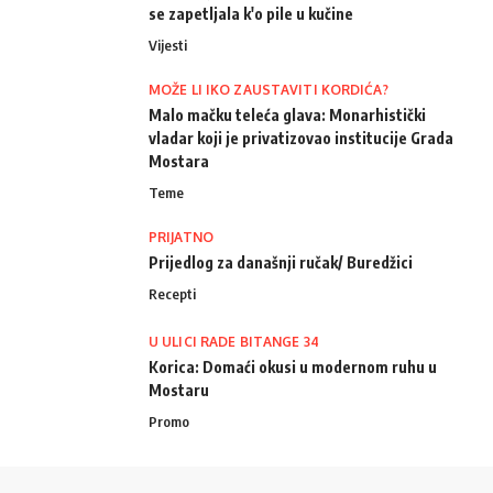
se zapetljala k'o pile u kučine
Vijesti
MOŽE LI IKO ZAUSTAVITI KORDIĆA?
Malo mačku teleća glava: Monarhistički
vladar koji je privatizovao institucije Grada
Mostara
Teme
PRIJATNO
Prijedlog za današnji ručak/ Buredžici
Recepti
U ULICI RADE BITANGE 34
Korica: Domaći okusi u modernom ruhu u
Mostaru
Promo