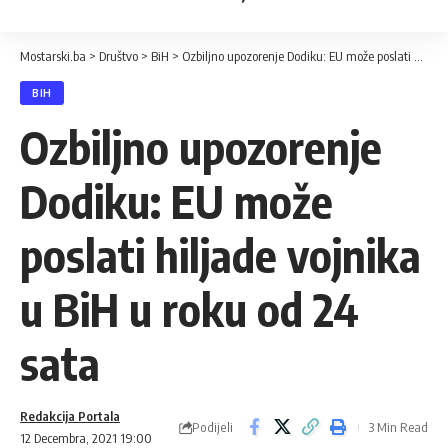
Mostarski.ba
>
Društvo
>
BiH
>
Ozbiljno upozorenje Dodiku: EU može poslati hiljade vojnika u BiH u roku od 24 sata
BIH
Ozbiljno upozorenje
Dodiku: EU može
poslati hiljade vojnika
u BiH u roku od 24
sata
Redakcija Portala
Podijeli
3 Min Read
12 Decembra, 2021 19:00