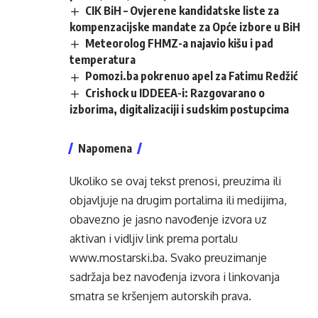
CIK BiH – Ovjerene kandidatske liste za
kompenzacijske mandate za Opće izbore u BiH
Meteorolog FHMZ-a najavio kišu i pad
temperatura
Pomozi.ba pokrenuo apel za Fatimu Redžić
Crishock u IDDEEA-i: Razgovarano o
izborima, digitalizaciji i sudskim postupcima
Napomena
Ukoliko se ovaj tekst prenosi, preuzima ili
objavljuje na drugim portalima ili medijima,
obavezno je jasno navođenje izvora uz
aktivan i vidljiv link prema portalu
www.mostarski.ba
. Svako preuzimanje
sadržaja bez navođenja izvora i linkovanja
smatra se kršenjem autorskih prava.