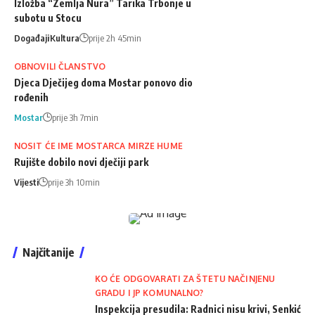
Izložba “Zemlja Nura” Tarika Trbonje u
subotu u Stocu
Događaji
Kultura
prije 2h 45min
OBNOVILI ČLANSTVO
Djeca Dječijeg doma Mostar ponovo dio
rođenih
Mostar
prije 3h 7min
NOSIT ĆE IME MOSTARCA MIRZE HUME
Rujište dobilo novi dječiji park
Vijesti
prije 3h 10min
Najčitanije
KO ĆE ODGOVARATI ZA ŠTETU NAČINJENU
GRADU I JP KOMUNALNO?
Inspekcija presudila: Radnici nisu krivi, Senkić