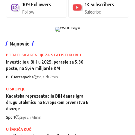
109
Followers
1K
Subscribers
Follow
Subscribe
Najnovije
PODACI SA AGENCIJE ZA STATISTIKU BIH
Investicije u BiH u 2025. porasle za 5,36
posto, na 9,44 milijarde KM
BiH
Hercegovina
prije 2h 7min
U SKOPLJU
Kadetska reprezentacija BiH danas igra
drugu utakmicu na Evropskom prvenstvu B
divizije
Sport
prije 2h 41min
U ŠARIĆA KUĆI