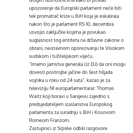
drugim dužnosnicima kako bi poslali
upozorenje da Europski parlament neće biti
tek promatrač krize u BiH koja je eskalirala
nakon što je parlament RS 10. decembra
usvojio zaključke kojima je povukao
suglasnost tog entiteta na državne zakone o
obrani, neizravnom oporezivanju te Visokom
sudskom i tužiteljskom vijeću.
“Imamo jamstva generala (iz EU) da oni mogu
dovesti postrojbe jačine do šest hiljada
vojnika u roku od 24 sata”, kazao je za
televiziju
N1
europarlamentarac Thomas
Waitz koji boravi u Sarajevu zajedno s
predsjedateljem izaslanstva Europskog
parlamenta za suradnju s BiH i Kosovom
Romeom Franzom.
Zastupnici iz Srpske odbili razgovore