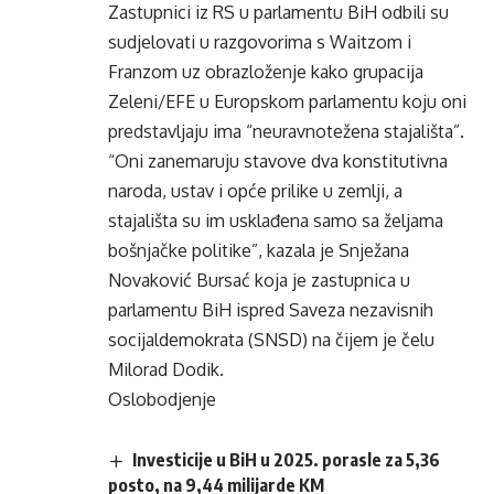
Zastupnici iz RS u parlamentu BiH odbili su
sudjelovati u razgovorima s Waitzom i
Franzom uz obrazloženje kako grupacija
Zeleni/EFE u Europskom parlamentu koju oni
predstavljaju ima “neuravnotežena stajališta”.
“Oni zanemaruju stavove dva konstitutivna
naroda, ustav i opće prilike u zemlji, a
stajališta su im usklađena samo sa željama
bošnjačke politike”, kazala je Snježana
Novaković Bursać koja je zastupnica u
parlamentu BiH ispred Saveza nezavisnih
socijaldemokrata (SNSD) na čijem je čelu
Milorad Dodik.
Oslobodjenje
Investicije u BiH u 2025. porasle za 5,36
posto, na 9,44 milijarde KM