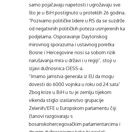
samo pojačavaju napetosti i ugrožavaju sve
što je u BiH postignuto u proteklih 26 godina.
“Pozivamo političke lidere u RS da se suzdrže
od negativnih političkih poteza usmjerenih ka
podjelama. Osporavanje Daytonskog
mirovnog sporazuma i ustavnog poretka
Bosne i Hercegovine nosi sa sobom rizik
narušavanja mira u državi i u regiji”, stoji u
izjavi dužnosnica OESS-a.
“Imamo jamstva generala iz EU da mogu
dovesti do 6000 vojnika u roku od 24 sata”
Zbog krize u BiH u tu je zemlju tijekom
vikenda stiglo izaslanstvo grupacije
Zelenih/EFE u Europskom parlamentu čiji
članovi razgovaraju s
bosanskohercegovačkim parlamentarcima i