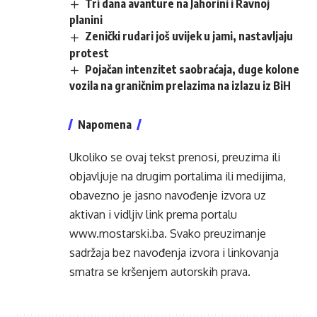
Tri dana avanture na Jahorini i Ravnoj
planini
Zenički rudari još uvijek u jami, nastavljaju
protest
Pojačan intenzitet saobraćaja, duge kolone
vozila na graničnim prelazima na izlazu iz BiH
Napomena
Ukoliko se ovaj tekst prenosi, preuzima ili
objavljuje na drugim portalima ili medijima,
obavezno je jasno navođenje izvora uz
aktivan i vidljiv link prema portalu
www.mostarski.ba
. Svako preuzimanje
sadržaja bez navođenja izvora i linkovanja
smatra se kršenjem autorskih prava.