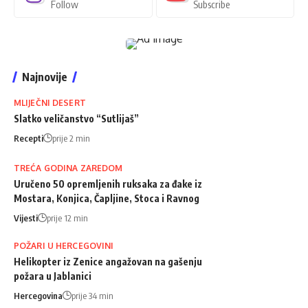
Follow
Subscribe
Najnovije
MLIJEČNI DESERT
Slatko veličanstvo “Sutlijaš”
Recepti
prije 2 min
TREĆA GODINA ZAREDOM
Uručeno 50 opremljenih ruksaka za đake iz
Mostara, Konjica, Čapljine, Stoca i Ravnog
Vijesti
prije 12 min
POŽARI U HERCEGOVINI
Helikopter iz Zenice angažovan na gašenju
požara u Jablanici
Hercegovina
prije 34 min