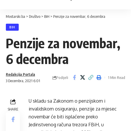
Mostarski.ba
>
Društvo
>
BiH
>
Penzije za novembar, 6 decembra
BIH
Penzije za novembar,
6 decembra
Redakcija Portala
Podijeli
1 Min Read
3 Decembra, 2021 6:01
U skladu sa Zakonom o penzijskom i
invalidskom osiguranju, penzije za mjesec
SHARE
novembar će biti isplaćene preko
Jedinstvenog računa trezora FBiH, u