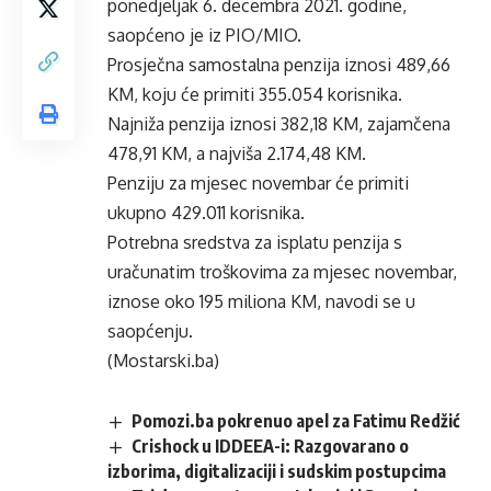
ponedjeljak 6. decembra 2021. godine,
saopćeno je iz PIO/MIO.
Prosječna samostalna penzija iznosi 489,66
KM, koju će primiti 355.054 korisnika.
Najniža penzija iznosi 382,18 KM, zajamčena
478,91 KM, a najviša 2.174,48 KM.
Penziju za mjesec novembar će primiti
ukupno 429.011 korisnika.
Potrebna sredstva za isplatu penzija s
uračunatim troškovima za mjesec novembar,
iznose oko 195 miliona KM, navodi se u
saopćenju.
(Mostarski.ba)
Pomozi.ba pokrenuo apel za Fatimu Redžić
Crishock u IDDEEA-i: Razgovarano o
izborima, digitalizaciji i sudskim postupcima