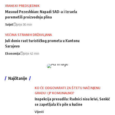
IRANSKI PREDSJEDNIK
Masoud Pezeshkian: Napadi SAD-a i Izraela
poremetili proizvodnju plina
Svijet
prije 36 min
VEĆINA STRANIH DRŽAVLJANA
Juli donio rast turističkog prometa u Kantonu
Sarajevo
Ekonomija
prije 42 min
Najčitanije
KO ĆE ODGOVARATI ZA ŠTETU NAČINJENU
GRADU I JP KOMUNALNO?
Inspekcija presudila: Radnici nisu krivi, Senkić
se zapetljala k'o pile u kučine
Vijesti