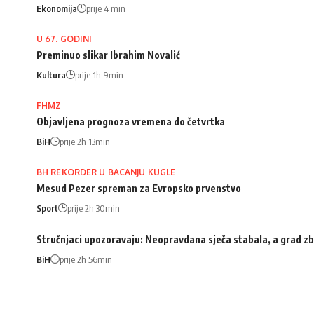
Ekonomija
prije 4 min
U 67. GODINI
Preminuo slikar Ibrahim Novalić
Kultura
prije 1h 9min
FHMZ
Objavljena prognoza vremena do četvrtka
BiH
prije 2h 13min
BH REKORDER U BACANJU KUGLE
Mesud Pezer spreman za Evropsko prvenstvo
Sport
prije 2h 30min
Stručnjaci upozoravaju: Neopravdana sječa stabala, a grad zb
BiH
prije 2h 56min