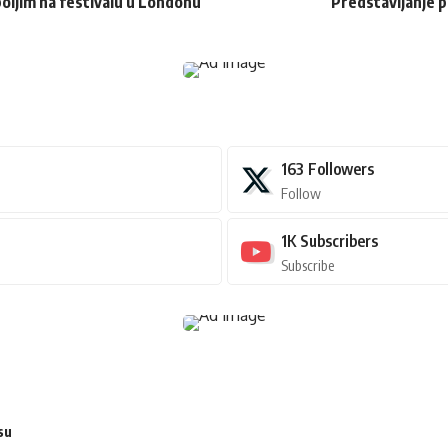
oljim na festivalu u Londonu
Predstavljanje 
163
Followers
Follow
1K
Subscribers
Subscribe
su