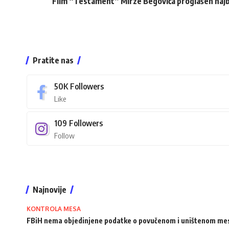
Film “Testament” Mirze Begovića proglašen najb
Pratite nas
50K
Followers
Like
109
Followers
Follow
Najnovije
KONTROLA MESA
FBiH nema objedinjene podatke o povučenom i uništenom me