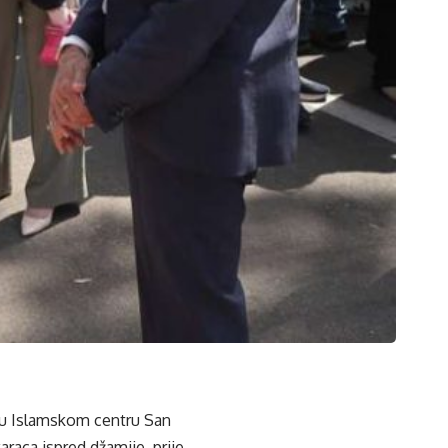
k u Islamskom centru San
karaca ispred džamije, prije