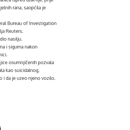
lnih rana, saopćila je
eral Bureau of Investigation
lja Reuters.
dio nasilju.
na i sigurna nakon
ici.
ojice osumnjičenih pozvala
sala kao suicidalnog,
 i da je uzeo njeno vozilo.
i