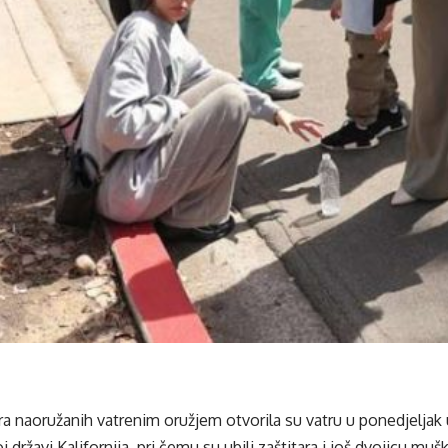
ra naoružanih vatrenim oružjem otvorila su vatru u ponedjelja
državi Kalifornija, pri čemu su ubili zaštitara i još dvojicu muš