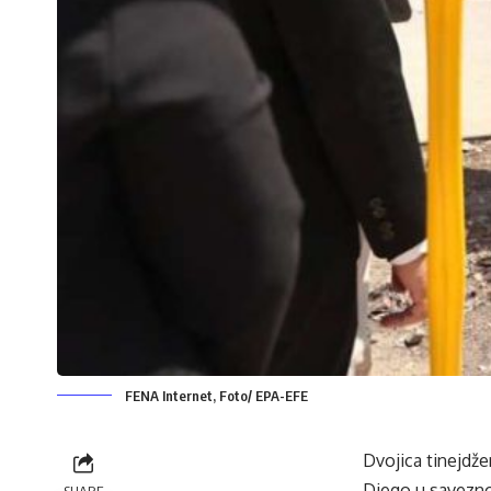
FENA Internet, Foto/ EPA-EFE
Dvojica tinejdže
Diego u saveznoj 
SHARE