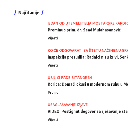
Najčitanije
JEDAN OD UTEMELJITELJA MOSTARSKE KARDI
Preminuo prim. dr. Sead Mulahasanović
Vijesti
KO ĆE ODGOVARATI ZA ŠTETU NAČINJENU GR
Inspekcija presudila: Radnici nisu krivi, Senk
Vijesti
U ULICI RADE BITANGE 34
Korica: Domaći okusi u modernom ruhu u M
Promo
USAGLAŠAVANJE IZJAVE
VIDEO: Postignut dogovor za rješavanje st
Vijesti