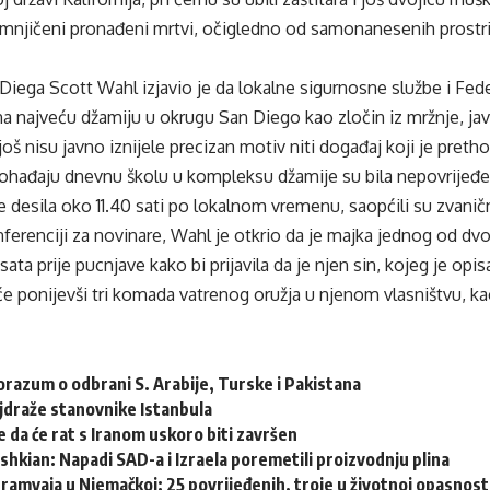
njičeni pronađeni mrtvi, očigledno od samonanesenih prostrije
 Diega Scott Wahl izjavio je da lokalne sigurnosne službe i Fed
na najveću džamiju u okrugu San Diego kao zločin iz mržnje, jav
oš nisu javno iznijele precizan motiv niti događaj koji je pretho
pohađaju dnevnu školu u kompleksu džamije su bila nepovrijeđe
e desila oko 11.40 sati po lokalnom vremenu, saopćili su zvaničn
ferenciji za novinare, Wahl je otkrio da je majka jednog od dv
sata prije pucnjave kako bi prijavila da je njen sin, kojeg je opi
 ponijevši tri komada vatrenog oružja u njenom vlasništvu, kao
orazum o odbrani S. Arabije, Turske i Pakistana
jdraže stanovnike Istanbula
 da će rat s Iranom uskoro biti završen
kian: Napadi SAD-a i Izraela poremetili proizvodnju plina
ramvaja u Njemačkoj: 25 povrijeđenih, troje u životnoj opasnost