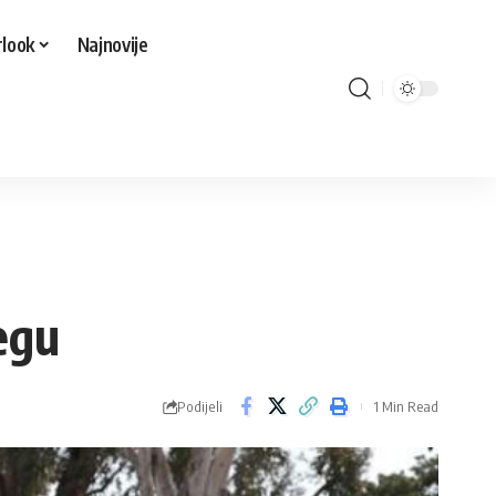
look
Najnovije
egu
Podijeli
1 Min Read