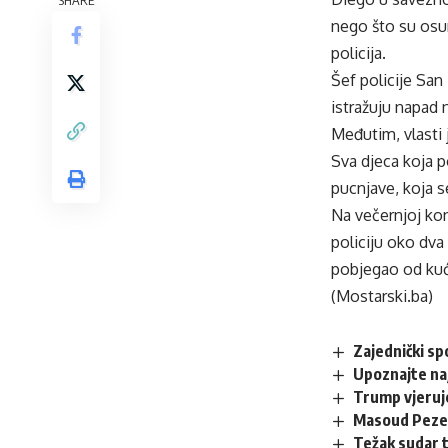
nego što su osum
policija.
Šef policije San
istražuju napad 
Međutim, vlasti j
Sva djeca koja 
pucnjave, koja s
Na večernjoj kon
policiju oko dva 
pobjegao od kuće
(Mostarski.ba)
Zajednički sp
Upoznajte na
Trump vjeruje
Masoud Pezesh
Težak sudar t