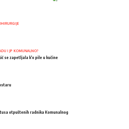
OHIRURGIJE
ADU I JP KOMUNALNO?
ić se zapetljala k'o pile u kučine
ostaru
atusa otpuštenih radnika Komunalnog