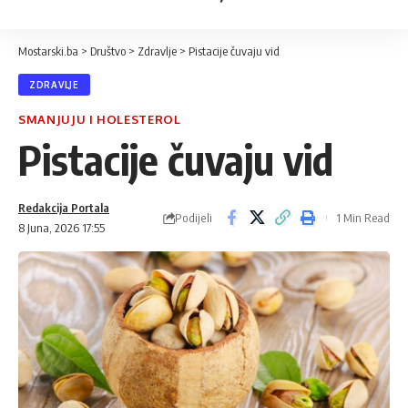
Mostarski.ba
>
Društvo
>
Zdravlje
>
Pistacije čuvaju vid
ZDRAVLJE
SMANJUJU I HOLESTEROL
Pistacije čuvaju vid
Redakcija Portala
Podijeli
1 Min Read
8 Juna, 2026 17:55