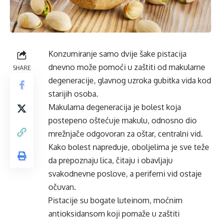
Konzumiranje samo dvije šake pistacija
dnevno može pomoći u zaštiti od
makularne
SHARE
degeneracije, glavnog uzroka gubitka vida kod
starijih osoba.
Makularna
degeneracija je bolest koja
postepeno oštećuje
makulu
, odnosno dio
mrežnjače odgovoran za oštar, centralni vid.
Kako bolest napreduje, oboljelima je sve teže
da prepoznaju lica, čitaju i obavljaju
svakodnevne poslove, a periferni vid ostaje
očuvan.
Pistacije su bogate
luteinom
, moćnim
antioksidansom
koji pomaže u zaštiti