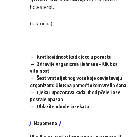
holesterol
.
(faktor.ba)
Kratkovidnost kod djece u porastu
Zdravlje organizma i ishrana – Ključ za
vitalnost
Šest vrsta ljetnog voća koje osvježavaju
organizam: Ukusna pomoć tokom vrelih dana
Ljekar upozorava kada ubod pčele i ose
postaje opasan
Ublažite ubode insekata
Napomena