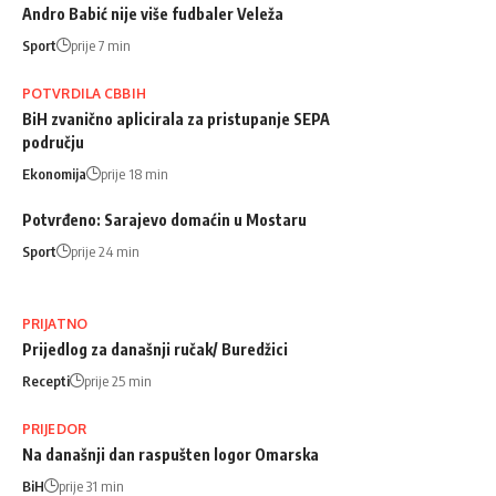
Andro Babić nije više fudbaler Veleža
Sport
prije 7 min
POTVRDILA CBBIH
BiH zvanično aplicirala za pristupanje SEPA
području
Ekonomija
prije 18 min
Potvrđeno: Sarajevo domaćin u Mostaru
Sport
prije 24 min
PRIJATNO
Prijedlog za današnji ručak/ Buredžici
Recepti
prije 25 min
PRIJEDOR
Na današnji dan raspušten logor Omarska
BiH
prije 31 min