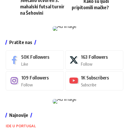
Svečano otvoren 3.
Kako su ljudi
mahalski futsal turnir
pripitomili mačke?
na Šehovini
Pratite nas
50K
Followers
163
Followers
Like
Follow
109
Followers
1K
Subscribers
Follow
Subscribe
Najnovije
IDE U PORTUGAL