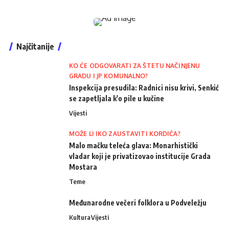
Najčitanije
KO ĆE ODGOVARATI ZA ŠTETU NAČINJENU
GRADU I JP KOMUNALNO?
Inspekcija presudila: Radnici nisu krivi, Senkić
se zapetljala k'o pile u kučine
Vijesti
MOŽE LI IKO ZAUSTAVITI KORDIĆA?
Malo mačku teleća glava: Monarhistički
vladar koji je privatizovao institucije Grada
Mostara
Teme
Međunarodne večeri folklora u Podveležju
Kultura
Vijesti