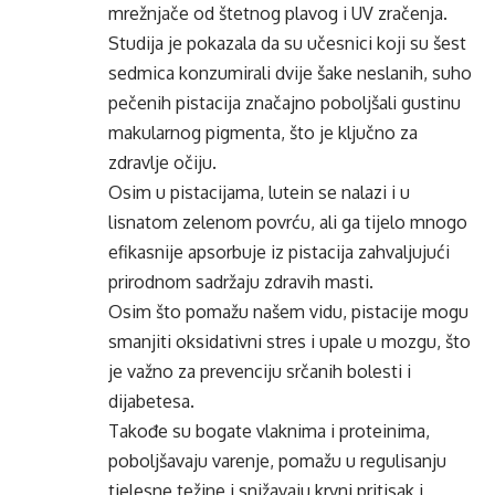
mrežnjače od štetnog plavog i UV
zračenja
.
Studija je pokazala da su učesnici koji su šest
sedmica konzumirali dvije šake neslanih, suho
pečenih pistacija značajno poboljšali gustinu
makularnog
pigmenta, što je ključno za
zdravlje očiju.
Osim u pistacijama, lutein se nalazi i u
lisnatom zelenom povrću, ali ga tijelo mnogo
efikasnije apsorbuje iz pistacija zahvaljujući
prirodnom sadržaju zdravih masti.
Osim što pomažu našem vidu, pistacije mogu
smanjiti
oksidativni
stres i upale u mozgu, što
je važno za prevenciju srčanih bolesti i
dijabetesa.
Takođe
su bogate vlaknima i proteinima,
poboljšavaju
varenje, pomažu u regulisanju
tjelesne težine i snižavaju krvni pritisak i