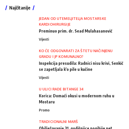
Najčitanije
JEDAN OD UTEMELJITELJA MOSTARSKE
KARDIOHIRURGIJE
Preminuo prim. dr. Sead Mulahasanović
Vijesti
KO ĆE ODGOVARATI ZA ŠTETU NAČINJENU
GRADU I JP KOMUNALNO?
Inspekcija presudila: Radnici nisu krivi, Senkić
se zapetljala k'o pile u kučine
Vijesti
U ULICI RADE BITANGE 34
Korica: Domaći okusi u modernom ruhu u
Mostaru
Promo
TRADICIONALNI MARŠ
Obilježavanje 31. godišnjice pogibije pet