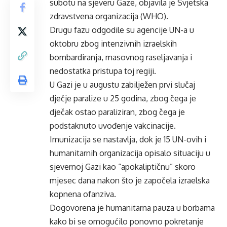
subotu na sjeveru Gaze, objavila je Svjetska
zdravstvena organizacija (WHO).
Drugu fazu odgodile su agencije UN-a u
oktobru zbog intenzivnih izraelskih
bombardiranja, masovnog raseljavanja i
nedostatka pristupa toj regiji.
U Gazi je u augustu zabilježen prvi slučaj
dječje paralize u 25 godina, zbog čega je
dječak ostao paraliziran, zbog čega je
podstaknuto uvođenje vakcinacije.
Imunizacija se nastavlja, dok je 15 UN-ovih i
humanitarnih organizacija opisalo situaciju u
sjevernoj Gazi kao “apokaliptičnu” skoro
mjesec dana nakon što je započela izraelska
kopnena ofanziva.
Dogovorena je humanitarna pauza u borbama
kako bi se omogućilo ponovno pokretanje