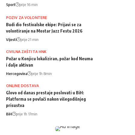
Sport
prije 16 min
POZIV ZA VOLONTERE
Budi dio festivalske ekipe: Prijavi se za
volontiranje na Mostar Jazz Festu 2026
Vijesti
prije 21 min
CIVILNA ZAŠTITA HNK
Požar u Konjicu lokaliziran, požar kod Neuma
i dalje aktivan
Hercegovina
prije 1h 8min
ONLINE DOSTAVA
Glovo od danas prestaje poslovati u BiH:
Platforma se povlači nakon višegodišnjeg
prisustva
BiH
prije 1h 17min