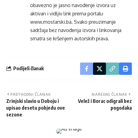
obavezno je jasno navođenje izvora uz
aktivan i vidljiv link prema portalu
www.mostarski.ba
. Svako preuzimanje
sadržaja bez navođenja izvora i linkovanja
smatra se kršenjem autorskih prava.
Podijeli članak
PRETHODNI ČLANAK
NAREDNI ČLANAK
Zrinjski slavio u Doboju i
Velež i Borac odigrali bez
upisao desetu pobjedu ove
pogodaka
sezone