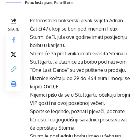
Foto: Instagram, Felix Sturm
Petorostruki bokserski prvak svijeta Adnan
Ćatić(47), koji se bori pod imenom Felix
SHARE
Sturm, će 11. jula ove godine imati posljednju
borbu u karijeru.
Sturm će za protivnika imati Granita Steina u
Stuttgartu, a ulaznice za borbu pod nazivom
“One Last Dance” su već puštene u prodaju.
Ulaznice koštaju od 29 do 464 eura i mogu se
kupiti
OVDJE
.
Nijemci pišu da se u Stuttgartu očekuju brojni
VIP gosti na ovoj posebnoj večeri.
Sportske legende, poznati pjevači, poznate
ličnosti i dugogodišnji saradnici prisustvovat
će oproštaju Sturma.
Sturm je posljednju borbu imao u februaru