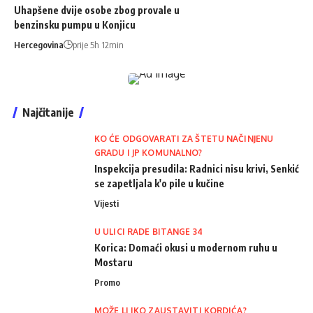
Uhapšene dvije osobe zbog provale u
benzinsku pumpu u Konjicu
Hercegovina
prije 5h 12min
Najčitanije
KO ĆE ODGOVARATI ZA ŠTETU NAČINJENU
GRADU I JP KOMUNALNO?
Inspekcija presudila: Radnici nisu krivi, Senkić
se zapetljala k'o pile u kučine
Vijesti
U ULICI RADE BITANGE 34
Korica: Domaći okusi u modernom ruhu u
Mostaru
Promo
MOŽE LI IKO ZAUSTAVITI KORDIĆA?