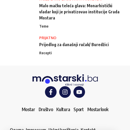
Malo mačku teleća glava: Monarhistički
vladar koji je privatizovao institucije Grada
Mostara
Teme
PRIJATNO
Prijedlog za današnji ručak/ Buredžici
Recepti
Mostar
Društvo
Kultura
Sport
Mostarlook
O nama
Impressum
Uslovi korištenja
Kontakt