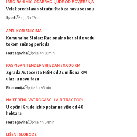
IBRO RAHIMIĆ ODABRAO LJUDE OD POVJERENJA
Velež predstavio stručni štab za novu sezonu
Sport
prije 3h 12min
APEL KORISNICIMA
Komunalno Stolac: Racionalno koristite vodu
tokom sušnog perioda
Hercegovina
prije 4h 36min
RASPISAN TENDER VRIJEDAN 70.000 KM
Zgrada Autocesta FBiH od 22 miliona KM
ulazi u novu fazu
Ekonomija
prije 4h 45min
NA TERENU VATROGASCI I AIR TRACTORI
U općini Grude izbio požar na više od 40
hektara
Hercegovina
prije 4h 57min
LIŠENI SLOBODE