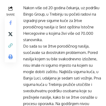
Nakon više od 20 godina čekanja, uz podršku
Bingo Group, u Trebinju su počeli radovi na
SHARE
izgradnji prve sigurne kuće za žrtve
porodičnog nasilja iz šest opština Istočne
Hercegovine u kojima živi više od 70.000
stanovnika.
Do sada su se žrtve porodičnog nasilja,
suočavale sa dvostrukim problemom. Pored
nasilja kojem su bile svakodnevno izložene,
nisu imale ni sigurno mjesto na kojem su
mogle dobiti zaštitu. Najbliža sigurna kuća, u
Banja Luci, udaljena je sedam sati vožnje. Prva
sigurna kuća u Trebinju pružiće utočište i
sveobuhvatnu podršku osobama koje su
preživjele nasilje, kako bi se žrtve osnažile u
procesu oporavka. Na godišnjem nivou