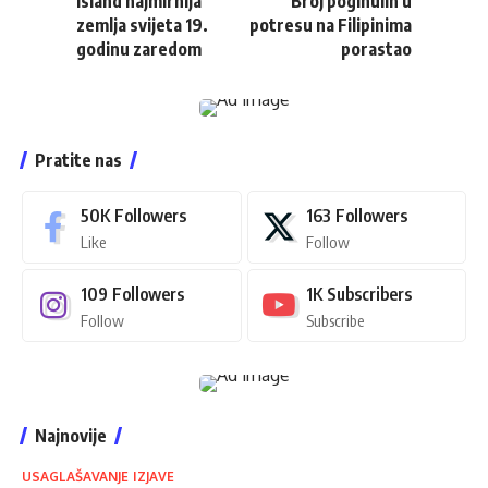
Island najmirnija
Broj poginulih u
zemlja svijeta 19.
potresu na Filipinima
godinu zaredom
porastao
Pratite nas
50K
Followers
163
Followers
Like
Follow
109
Followers
1K
Subscribers
Follow
Subscribe
Najnovije
USAGLAŠAVANJE IZJAVE