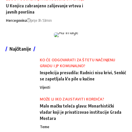
U Konjicu zabranjeno zalijevanje vrtova i
javnih površina
Hercegovina
prije 3h 53min
Najčitanije
KO ĆE ODGOVARATI ZA ŠTETU NAČINJENU
GRADU I JP KOMUNALNO?
Inspekcija presudila: Radnici nisu krivi, Senkić
se zapetljala k'o pile u kučine
Vijesti
MOŽE LI IKO ZAUSTAVITI KORDIĆA?
Malo mačku teleća glava: Monarhistički
vladar koji je privatizovao institucije Grada
Mostara
Teme