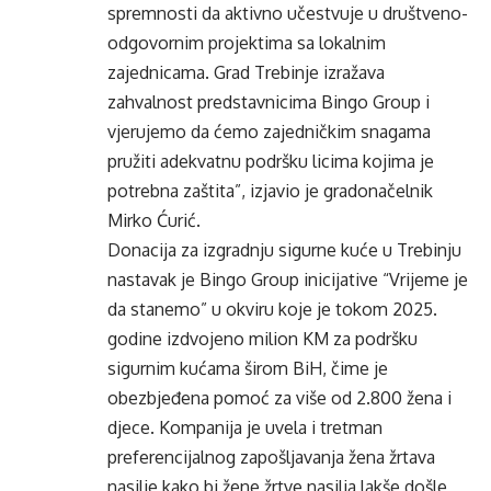
spremnosti da aktivno učestvuje u društveno-
odgovornim projektima sa lokalnim
zajednicama. Grad Trebinje izražava
zahvalnost predstavnicima Bingo Group i
vjerujemo da ćemo zajedničkim snagama
pružiti adekvatnu podršku licima kojima je
potrebna zaštita”, izjavio je gradonačelnik
Mirko Ćurić.
Donacija za izgradnju sigurne kuće u Trebinju
nastavak je Bingo Group inicijative “Vrijeme je
da stanemo” u okviru koje je tokom 2025.
godine izdvojeno milion KM za podršku
sigurnim kućama širom BiH, čime je
obezbjeđena pomoć za više od 2.800 žena i
djece. Kompanija je uvela i tretman
preferencijalnog zapošljavanja žena žrtava
nasilje kako bi žene žrtve nasilja lakše došle