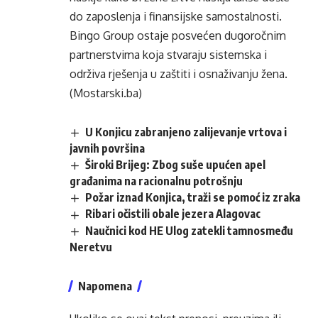
do zaposlenja i finansijske samostalnosti.
Bingo Group ostaje posvećen dugoročnim
partnerstvima koja stvaraju sistemska i
održiva rješenja u zaštiti i osnaživanju žena.
(Mostarski.ba)
U Konjicu zabranjeno zalijevanje vrtova i
javnih površina
Široki Brijeg: Zbog suše upućen apel
građanima na racionalnu potrošnju
Požar iznad Konjica, traži se pomoć iz zraka
Ribari očistili obale jezera Alagovac
Naučnici kod HE Ulog zatekli tamnosmeđu
Neretvu
Napomena