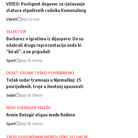
VIDEO: Postignut dogovor za rješavanje
statusa otpuštenih radnika Komunalnog
Vijesti
prije 22 min
SELEKTOR
Barbarez o igračima iz dijaspore: Da su
odabrali drugu reprezentaciju onda bi
“birali”, a ne pripadali
Sport
prije 1h 20min
DESET OSOBA TEŠKO POVRIJEĐENO
Težak sudar tramvaja u Njemačkoj: 25
povrijeđenih, troje u životnoj opasnosti
Svijet
prije 1h 39min
NOVI FUDBALER VELEŽA
Armin Bešagić stigao među Rođene
Sport
prije 3h 44min
ZBOG POGORŠANJA HIDROLOŠKE SITUACIJE