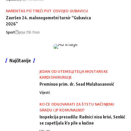
NARENTAS PO TREĆI PUT OSVOJIO GUBAVICU
Završen 24. malonogometni turnir “Gubavica
2026”
Sport
prije 15h 7min
Najčitanije
JEDAN OD UTEMELJITELJA MOSTARSKE
KARDIOHIRURGIJE
Preminuo prim. dr. Sead Mulahasanović
Vijesti
KO ĆE ODGOVARATI ZA ŠTETU NAČINJENU
GRADU I JP KOMUNALNO?
Inspekcija presudila: Radnici nisu krivi, Senkić
se zapetljala k'o pile u kučine