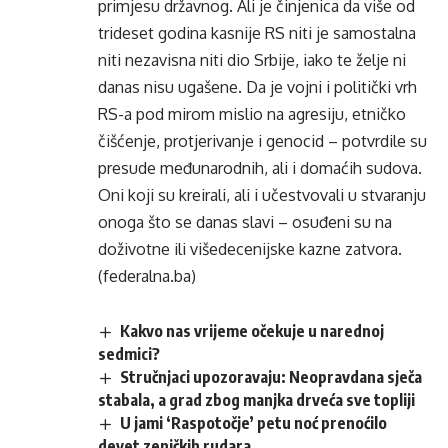
primjesu državnog. Ali je činjenica da više od
trideset godina kasnije RS niti je samostalna
niti nezavisna niti dio Srbije, iako te želje ni
danas nisu ugašene. Da je vojni i politički vrh
RS-a pod mirom mislio na agresiju, etničko
čišćenje, protjerivanje i genocid – potvrdile su
presude međunarodnih, ali i domaćih sudova.
Oni koji su kreirali, ali i učestvovali u stvaranju
onoga što se danas slavi – osuđeni su na
doživotne ili višedecenijske kazne zatvora.
(federalna.ba)
Kakvo nas vrijeme očekuje u narednoj
sedmici?
Stručnjaci upozoravaju: Neopravdana sječa
stabala, a grad zbog manjka drveća sve topliji
U jami ‘Raspotočje’ petu noć prenoćilo
devet zeničkih rudara