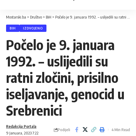
Mostarski.ba
>
Društvo
>
BiH
>
Počelo je 9. januara 1992. – uslijedili su ratni zločini, prisilno iseljavanje, genocid u Srebrenici
BIH
IZDVOJENO
Počelo je 9. januara
1992. – uslijedili su
ratni zločini, prisilno
iseljavanje, genocid u
Srebrenici
Redakcija Portala
Podijeli
4 Min Read
9 Januara, 2023 7:22