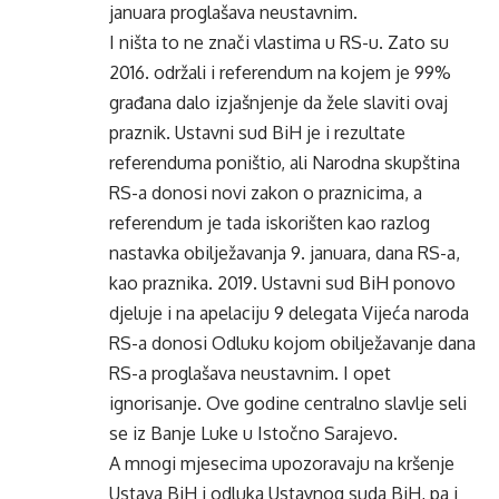
januara proglašava neustavnim.
I ništa to ne znači vlastima u RS-u. Zato su
2016. održali i referendum na kojem je 99%
građana dalo izjašnjenje da žele slaviti ovaj
praznik. Ustavni sud BiH je i rezultate
referenduma poništio, ali Narodna skupština
RS-a donosi novi zakon o praznicima, a
referendum je tada iskorišten kao razlog
nastavka obilježavanja 9. januara, dana RS-a,
kao praznika. 2019. Ustavni sud BiH ponovo
djeluje i na apelaciju 9 delegata Vijeća naroda
RS-a donosi Odluku kojom obilježavanje dana
RS-a proglašava neustavnim. I opet
ignorisanje. Ove godine centralno slavlje seli
se iz Banje Luke u Istočno Sarajevo.
A mnogi mjesecima upozoravaju na kršenje
Ustava BiH i odluka Ustavnog suda BiH, pa i