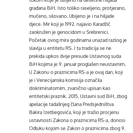
tokom koje je ubijeno na desetine hiljada
građana BiH. Isto toliko raseljeno, protjerano,
mučeno, silovano. Ubijeno je i na hiljade
djece. Mir koji je 1992. najavio Karadžić
zaokružen je genocidom u Srebrenici.
Početak ovog mira godinama unazad razlog je
slavlja u entitetu RS. I ta tradicija se ne
prekida upkos dvije presude Ustavnog suda
BiH kojima je 9. januar proglašen neustavnim.
U Zakonu o praznicima RS-a je ovaj dan, koji
je i Venecijanska komisija označila
diskriminatornim, zvanično upisan kao
entitetski praznik. 2015. Ustavni sud BiH, zbog
apelacije tadašnjeg člana Predsjedništva
Bakira Izetbegovića, koji je tražio procjenu
ustavnosti Zakona o praznicima RS-a, donosi
Odluku kojom se Zakon o praznicima zbog 9.