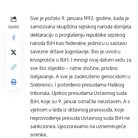
Sve je počelo 9. januara 1992. godine, kada je
samozvana skupština srpskog naroda donijela
SHARE
deklaraciju o proglašenju republike srpskog
naroda BiH kao federalne jedinicu u sastavu
savezne države Jugoslavije. Bio je uvod u
krvoproliće u BiH. I mnogi ovaj datum vežu za
sve što slijedilo – ratne zločine, prisilno
iseljavanje. A sve je zaokruženo genocidom u
Srebrenici. I potvrđeno presudama Haškog
tribunala. Uprkos presudama Ustavnog suda
BiH, koje su 9. januar označile neustavim. A s
vjetrom u leđa iz državnog pravosuđa, koje
neprovođenje presuda Ustavnog suda BiH ne
sankcionira. Upozoravamo na uznemirujeće
snimke.