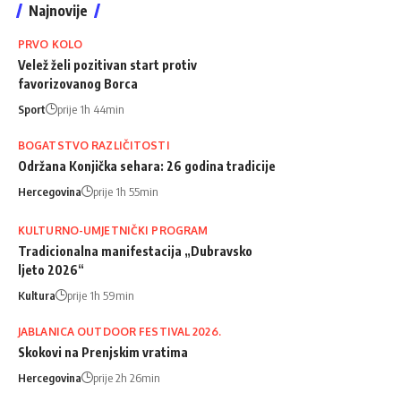
Najnovije
PRVO KOLO
Velež želi pozitivan start protiv
favorizovanog Borca
Sport
prije 1h 44min
BOGATSTVO RAZLIČITOSTI
Održana Konjička sehara: 26 godina tradicije
Hercegovina
prije 1h 55min
KULTURNO-UMJETNIČKI PROGRAM
Tradicionalna manifestacija „Dubravsko
ljeto 2026“
Kultura
prije 1h 59min
JABLANICA OUTDOOR FESTIVAL 2026.
Skokovi na Prenjskim vratima
Hercegovina
prije 2h 26min