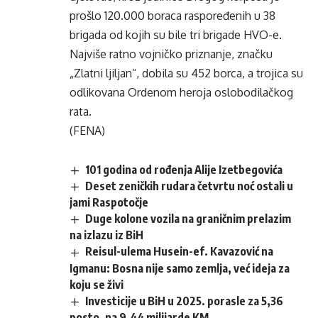
prošlo 120.000 boraca raspoređenih u 38
brigada od kojih su bile tri brigade HVO-e.
Najviše ratno vojničko priznanje, značku
„Zlatni ljiljan“, dobila su 452 borca, a trojica su
odlikovana Ordenom heroja oslobodilačkog
rata.
(FENA)
101 godina od rođenja Alije Izetbegovića
Deset zeničkih rudara četvrtu noć ostali u
jami Raspotočje
Duge kolone vozila na graničnim prelazim
na izlazu iz BiH
Reisul-ulema Husein-ef. Kavazović na
Igmanu: Bosna nije samo zemlja, već ideja za
koju se živi
Investicije u BiH u 2025. porasle za 5,36
posto, na 9,44 milijarde KM