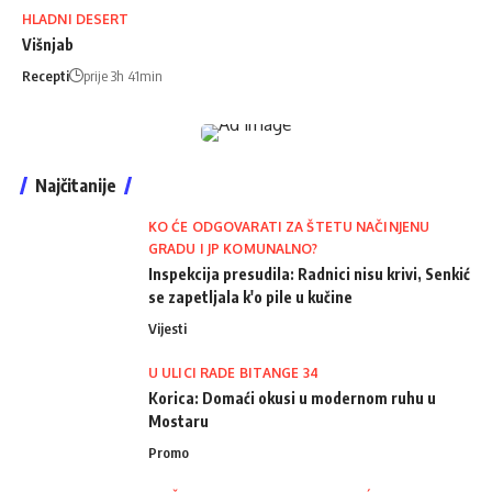
HLADNI DESERT
Višnjab
Recepti
prije 3h 41min
Najčitanije
KO ĆE ODGOVARATI ZA ŠTETU NAČINJENU
GRADU I JP KOMUNALNO?
Inspekcija presudila: Radnici nisu krivi, Senkić
se zapetljala k'o pile u kučine
Vijesti
U ULICI RADE BITANGE 34
Korica: Domaći okusi u modernom ruhu u
Mostaru
Promo