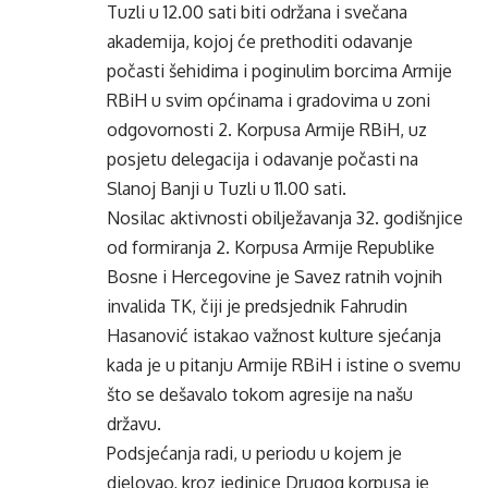
Tuzli u 12.00 sati biti održana i svečana
akademija, kojoj će prethoditi odavanje
počasti šehidima i poginulim borcima Armije
RBiH u svim općinama i gradovima u zoni
odgovornosti 2. Korpusa Armije RBiH, uz
posjetu delegacija i odavanje počasti na
Slanoj Banji u Tuzli u 11.00 sati.
Nosilac aktivnosti obilježavanja 32. godišnjice
od formiranja 2. Korpusa Armije Republike
Bosne i Hercegovine je Savez ratnih vojnih
invalida TK, čiji je predsjednik Fahrudin
Hasanović istakao važnost kulture sjećanja
kada je u pitanju Armije RBiH i istine o svemu
što se dešavalo tokom agresije na našu
državu.
Podsjećanja radi, u periodu u kojem je
djelovao, kroz jedinice Drugog korpusa je