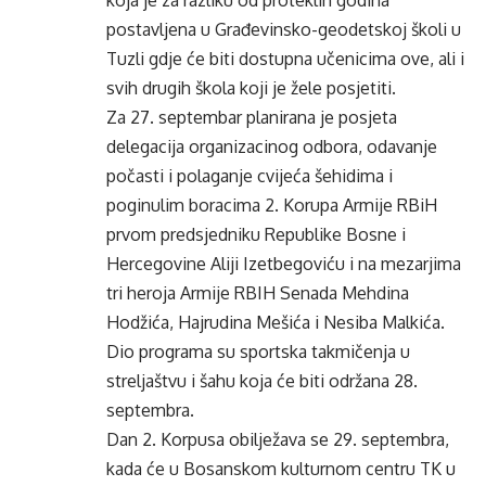
koja je za razliku od proteklih godina
postavljena u Građevinsko-geodetskoj školi u
Tuzli gdje će biti dostupna učenicima ove, ali i
svih drugih škola koji je žele posjetiti.
Za 27. septembar planirana je posjeta
delegacija organizacinog odbora, odavanje
počasti i polaganje cvijeća šehidima i
poginulim boracima 2. Korupa Armije RBiH
prvom predsjedniku Republike Bosne i
Hercegovine Aliji Izetbegoviću i na mezarjima
tri heroja Armije RBIH Senada Mehdina
Hodžića, Hajrudina Mešića i Nesiba Malkića.
Dio programa su sportska takmičenja u
streljaštvu i šahu koja će biti održana 28.
septembra.
Dan 2. Korpusa obilježava se 29. septembra,
kada će u Bosanskom kulturnom centru TK u