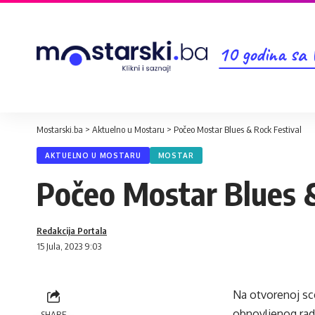
10 godina sa
Mostarski.ba
>
Aktuelno u Mostaru
>
Počeo Mostar Blues & Rock Festival
AKTUELNO U MOSTARU
MOSTAR
Počeo Mostar Blues &
Redakcija Portala
15 Jula, 2023 9:03
Na otvorenoj sc
obnovljenog rad
SHARE