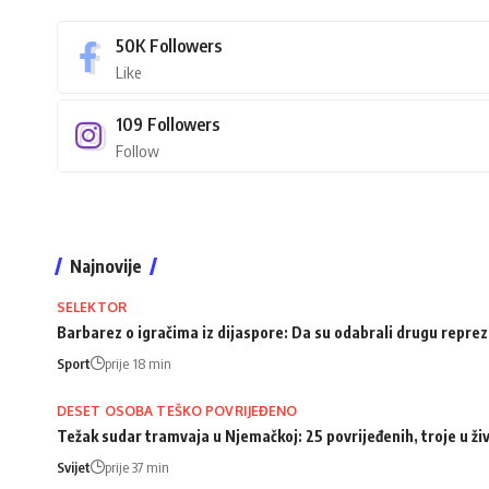
50K
Followers
Like
109
Followers
Follow
Najnovije
SELEKTOR
Barbarez o igračima iz dijaspore: Da su odabrali drugu repreze
Sport
prije 18 min
DESET OSOBA TEŠKO POVRIJEĐENO
Težak sudar tramvaja u Njemačkoj: 25 povrijeđenih, troje u ži
Svijet
prije 37 min