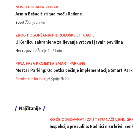
NOVI FUDBALER VELEŽA
Armin Bešagić stigao među Rođene
Sport
prije 2h 43min
ZBOG POGORŠANJA HIDROLOŠKE SITUACIJE
U Konjicu zabranjeno zalijevanje vrtova i javnih površina
Hercegovina
prije 2h 51min
PRVA FAZA PROJEKTA SMART PARKING
Mostar Parking: Od petka počinje implementacija Smart Park
Servisne informacije
prije 3h 21min
Najčitanije
KO ĆE ODGOVARATI ZA ŠTETU NAČINJENU GR
Inspekcija presudila: Radnici nisu krivi, Senk