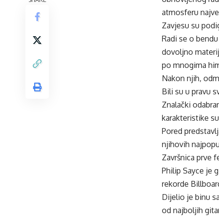
atmosferu najv
Zavjesu su podig
Radi se o bendu 
dovoljno materij
po mnogima himn
Nakon njih, odm
Bili su u pravu 
Znalački odabran
karakteristike s
Pored predstavlj
njihovih najpopu
Završnica prve fe
Philip Sayce je 
rekorde Billboar
Dijelio je binu 
od najboljih gitar