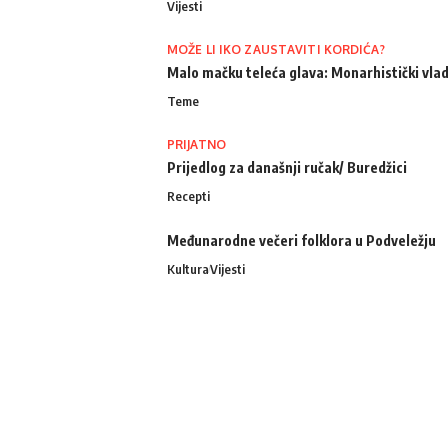
Vijesti
MOŽE LI IKO ZAUSTAVITI KORDIĆA?
Malo mačku teleća glava: Monarhistički vlad
Teme
PRIJATNO
Prijedlog za današnji ručak/ Buredžici
Recepti
Međunarodne večeri folklora u Podveležju
Kultura
Vijesti