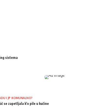
ing sistema
ADU I JP KOMUNALNO?
ić se zapetljala k'o pile u kučine