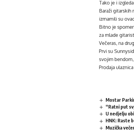
Tako je i izgled
Baraži gitarskih
izmamili su ovac
Bitno je spomen
za mlade gitaris
Večeras, na drug
Prvi su Sunnysid
svojim bendom, p
Prodaja ulaznica
Mostar Parki
“Ratni put s
U nedjelju obi
HNK: Raste b
Muzička večer