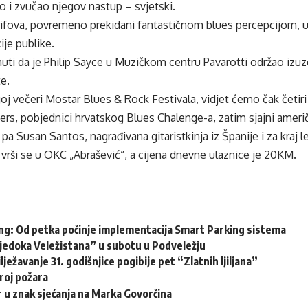
ao i zvučao njegov nastup – svjetski.
 rifova, povremeno prekidani fantastičnom blues percepcijom, u
ije publike.
uti da je Philip Sayce u Muzičkom centru Pavarotti održao izu
te.
oj večeri Mostar Blues & Rock Festivala, vidjet ćemo čak četiri
ers, pobjednici hrvatskog Blues Chalenge-a, zatim sjajni američ
a Susan Santos, nagrađivana gitaristkinja iz Španije i za kraj 
 vrši se u OKC „Abrašević“, a cijena dnevne ulaznice je 20KM.
ng: Od petka počinje implementacija Smart Parking sistema
vjedoka Veležistana” u subotu u Podveležju
lježavanje 31. godišnjice pogibije pet “Zlatnih ljiljana”
roj požara
 u znak sjećanja na Marka Govorčina