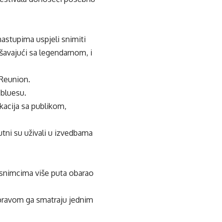
nastupima uspjeli snimiti
ršavajući sa legendarnom, i
 Reunion.
 bluesu.
kacija sa publikom,
tni su uživali u izvedbama
im snimcima više puta obarao
 pravom ga smatraju jednim