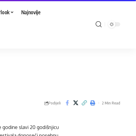
look
Najnovije
Podijeli
2 Min Read
 godine slavi 20 godišnjicu
Festivala donoseći posebnu