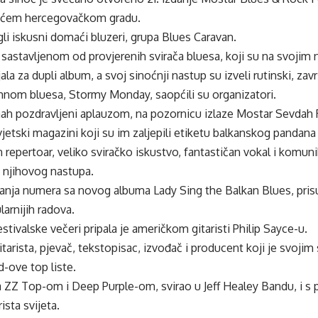
ećem hercegovačkom gradu.
li iskusni domaći bluzeri, grupa Blues Caravan.
sastavljenom od provjerenih svirača bluesa, koji su na svojim 
ala za dupli album, a svoj sinoćnji nastup su izveli rutinski, zav
om bluesa, Stormy Monday, saopćili su organizatori.
ah pozdravljeni aplauzom, na pozornicu izlaze Mostar Sevdah
svjetski magazini koji su im zaljepili etiketu balkanskog pandana
 repertoar, veliko sviračko iskustvo, fantastičan vokal i komuni
u njihovog nastupa.
anja numera sa novog albuma Lady Sing the Balkan Blues, prisu
larnijih radova.
stivalske večeri pripala je američkom gitaristi Philip Sayce-u.
gitarista, pjevač, tekstopisac, izvođač i producent koji je svoj
d-ove top liste.
sa ZZ Top-om i Deep Purple-om, svirao u Jeff Healey Bandu, i s
ista svijeta.