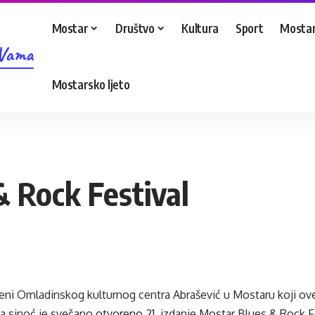
Mostar
Društvo
Kultura
Sport
Mostar
 Vama
Mostarsko ljeto
 Rock Festival
eni Omladinskog kulturnog centra Abrašević u Mostaru koji ove
a sinoć je svečano otvoreno 21. izdanje Mostar Blues & Rock 