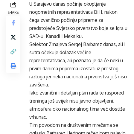
U Sarajevu danas počinje okupljanje
nogometnih reprezentativaca BiH, nakon
SHARE
čega zvanično počinju pripreme za
predstojeće Svjetsko prvenstvo koje se igra u
SAD-u, Kanadi i Meksiku.
Selektor Zmajeva Sergej Barbarez danas, ali i
sutra očekuje dolazak većine
reprezentativaca, ali poznato je da će neki u
prvim danima priprema izostati iz prostog
razloga jer neka nacionalna prvenstva još nisu
završena.
Iako zvanični i detaljan plan rada te raspored
treninga još uvijek nisu javno objavljeni,
atmosfera oko nacionalnog tima već dostiže
vrhunac.
Tim povodom na društvenim mrežama se
oglasio Barbarez i jednom rečenicom najavio