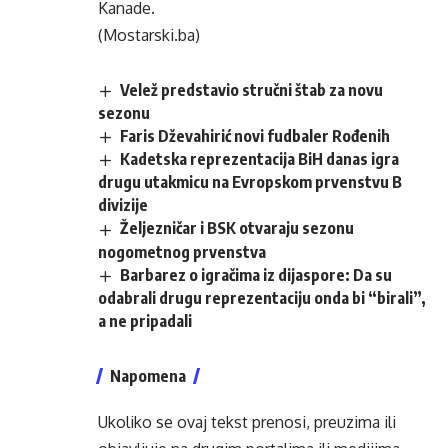
Kanade.
(Mostarski.ba)
Velež predstavio stručni štab za novu
sezonu
Faris Dževahirić novi fudbaler Rođenih
Kadetska reprezentacija BiH danas igra
drugu utakmicu na Evropskom prvenstvu B
divizije
Željezničar i BSK otvaraju sezonu
nogometnog prvenstva
Barbarez o igračima iz dijaspore: Da su
odabrali drugu reprezentaciju onda bi “birali”,
a ne pripadali
Napomena
Ukoliko se ovaj tekst prenosi, preuzima ili