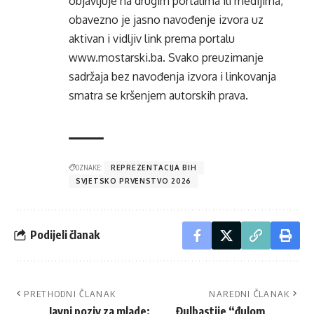
objavljuje na drugim portalima ili medijima,
obavezno je jasno navođenje izvora uz
aktivan i vidljiv link prema portalu
www.mostarski.ba
. Svako preuzimanje
sadržaja bez navođenja izvora i linkovanja
smatra se kršenjem autorskih prava.
OZNAKE:
REPREZENTACIJA BIH
SVJETSKO PRVENSTVO 2026
Podijeli članak
PRETHODNI ČLANAK
NAREDNI ČLANAK
Javni poziv za mlade:
Đulbastije “đulom