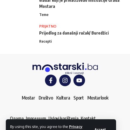
vladar koji je privatizovao institucije Grada
Mostara
Teme
PRIJATNO
Prijedlog za današnji ručak/ Buredžici
Recepti
Mostar
Društvo
Kultura
Sport
Mostarlook
O nama
Impressum
Uslovi korištenja
Kontakt
Dojavi vijest
By using this site, you agree to the
Privacy
© mostarski.ba. Sva prava pridržana
Accept