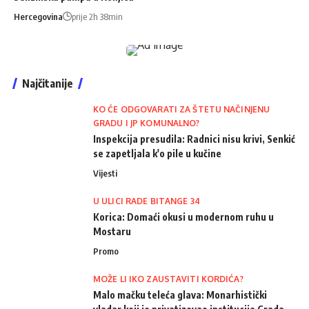
Hercegovina
prije 2h 38min
Najčitanije
KO ĆE ODGOVARATI ZA ŠTETU NAČINJENU
GRADU I JP KOMUNALNO?
Inspekcija presudila: Radnici nisu krivi, Senkić
se zapetljala k'o pile u kučine
Vijesti
U ULICI RADE BITANGE 34
Korica: Domaći okusi u modernom ruhu u
Mostaru
Promo
MOŽE LI IKO ZAUSTAVITI KORDIĆA?
Malo mačku teleća glava: Monarhistički