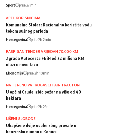
Sport
prije 37 min
APEL KORISNICIMA
Komunalno Stolac: Racionalno koristite vodu
tokom sušnog perioda
Hercegovina
prije 2h 2min
RASPISAN TENDER VRIJEDAN 70.000 KM
Zgrada Autocesta FBiH od 22 miliona KM
ulazi u novu fazu
Ekonomija
prije 2h 10min
NA TERENU VATROGASCI I AIR TRACTORI
U općini Grude izbio požar na više od 40
hektara
Hercegovina
prije 2h 23min
LIŠENI SLOBODE
Uhapšene dvije osobe zbog provale u
benzinsku pumpu u Konjicu