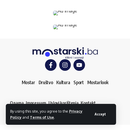
Mostar
Društvo
Kultura
Sport
Mostarlook
O nama
Impressum
Uslovi korištenja
Kontakt
Dojavi vijest
By using this site, you agree to the
Privacy
© mostarski.ba. Sva prava pridržana
Accept
Policy
and
Terms of Use
.