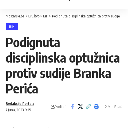
Mostarski.ba
>
Društvo
>
BiH
>
Podignuta disciplinska optužnica protiv sudije Branka Perića
BIH
Podignuta
disciplinska optužnica
protiv sudije Branka
Perića
Redakcija Portala
Podijeli
2 Min Read
7 Juna, 2023 9:15