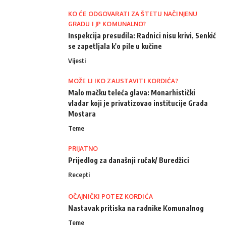
KO ĆE ODGOVARATI ZA ŠTETU NAČINJENU
GRADU I JP KOMUNALNO?
Inspekcija presudila: Radnici nisu krivi, Senkić
se zapetljala k'o pile u kučine
Vijesti
MOŽE LI IKO ZAUSTAVITI KORDIĆA?
Malo mačku teleća glava: Monarhistički
vladar koji je privatizovao institucije Grada
Mostara
Teme
PRIJATNO
Prijedlog za današnji ručak/ Buredžici
Recepti
OČAJNIČKI POTEZ KORDIĆA
Nastavak pritiska na radnike Komunalnog
Teme