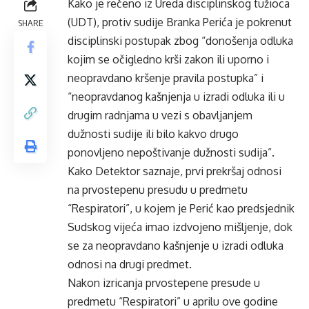
Kako je rečeno iz Ureda disciplinskog tužioca
(UDT), protiv sudije Branka Perića je pokrenut
SHARE
disciplinski postupak zbog “donošenja odluka
kojim se očigledno krši zakon ili uporno i
neopravdano kršenje pravila postupka” i
“neopravdanog kašnjenja u izradi odluka ili u
drugim radnjama u vezi s obavljanjem
dužnosti sudije ili bilo kakvo drugo
ponovljeno nepoštivanje dužnosti sudija”.
Kako
Detektor
saznaje, prvi prekršaj odnosi
na prvostepenu presudu u predmetu
“Respiratori”, u kojem je Perić kao predsjednik
Sudskog vijeća imao izdvojeno mišljenje, dok
se za neopravdano kašnjenje u izradi odluka
odnosi na drugi predmet.
Nakon izricanja prvostepene presude u
predmetu “Respiratori” u aprilu ove godine