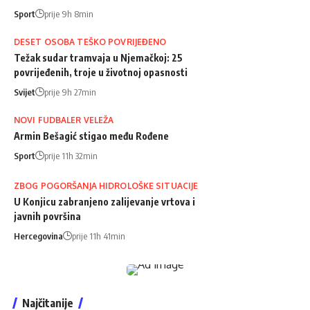
Sport
prije 9h 8min
DESET OSOBA TEŠKO POVRIJEĐENO
Težak sudar tramvaja u Njemačkoj: 25
povrijeđenih, troje u životnoj opasnosti
Svijet
prije 9h 27min
NOVI FUDBALER VELEŽA
Armin Bešagić stigao među Rođene
Sport
prije 11h 32min
ZBOG POGORŠANJA HIDROLOŠKE SITUACIJE
U Konjicu zabranjeno zalijevanje vrtova i
javnih površina
Hercegovina
prije 11h 41min
Najčitanije