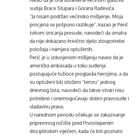
rekao da je ona donesena većinom glasova
sudija Brace Stupara i Gorana Radevića.
“Ja nisam podržao većinsko mišljenje. Moja
procjena se potpuno razlikuje”, kazao je Perić
tokom izricanja presude, navodeći da smatra
da nije dokazano krivično djelo zloupotrebe
položaja i namjera optuženih.
Perić je u izdvojenom mišljenju naveo da je
američka ambasada u toku suđenja
postupajuće tužioce proglasila herojima, a da
su optuženi bili izloženi “teroru” jednog
dnevnog lista, navodeći da takve stvari nisu
potrebne i onemogućavaju dobro pravosuđe i
vladavinu prava.
U narednom periodu očekuje se zakazivanje
pripremnog ročište pred Prvostepenim
disciplinskim vijećem, kada će biti poznato