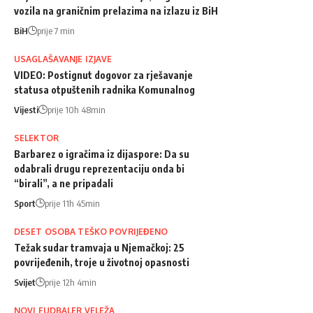
vozila na graničnim prelazima na izlazu iz BiH
BiH
prije 7 min
USAGLAŠAVANJE IZJAVE
VIDEO: Postignut dogovor za rješavanje
statusa otpuštenih radnika Komunalnog
Vijesti
prije 10h 48min
SELEKTOR
Barbarez o igračima iz dijaspore: Da su
odabrali drugu reprezentaciju onda bi
“birali”, a ne pripadali
Sport
prije 11h 45min
DESET OSOBA TEŠKO POVRIJEĐENO
Težak sudar tramvaja u Njemačkoj: 25
povrijeđenih, troje u životnoj opasnosti
Svijet
prije 12h 4min
NOVI FUDBALER VELEŽA