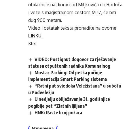
obilaznice na dionici od Miljkovića do Rodoča
i veze s magistralnom cestom M-17, će biti
dug 900 metara.
Video i ostatak teksta pronađite na ovome
LINKU
.
Klix
VIDEO: Postignut dogovor za rješavanje
statusa otpuštenih radnika Komunalnog
Mostar Parking: Od petka počinje
implementacija Smart Parking sistema
“Ratni put svjedoka Veležistana” u subotu
u Podveležju
U nedjelju obilježavanje 31. godišnjice
pogibije pet “Zlatnih ljiljana”
HNK: Raste broj požara
Napomena