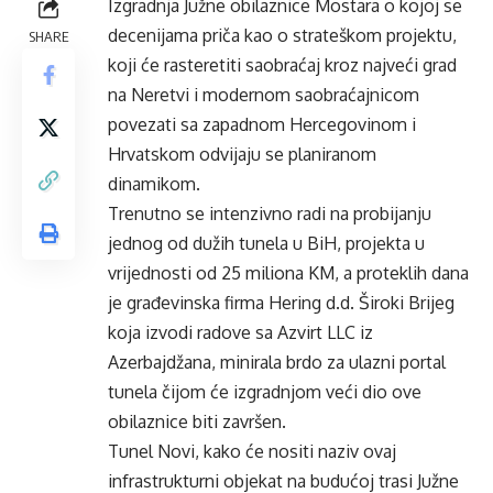
Izgradnja Južne obilaznice Mostara o kojoj se
decenijama priča kao o strateškom projektu,
SHARE
koji će rasteretiti saobraćaj kroz najveći grad
na Neretvi i modernom saobraćajnicom
povezati sa zapadnom Hercegovinom i
Hrvatskom odvijaju se planiranom
dinamikom.
Trenutno se intenzivno radi na probijanju
jednog od dužih tunela u BiH, projekta u
vrijednosti od 25 miliona KM, a proteklih dana
je građevinska firma Hering d.d. Široki Brijeg
koja izvodi radove sa Azvirt LLC iz
Azerbajdžana, minirala brdo za ulazni portal
tunela čijom će izgradnjom veći dio ove
obilaznice biti završen.
Tunel Novi, kako će nositi naziv ovaj
infrastrukturni objekat na budućoj trasi Južne