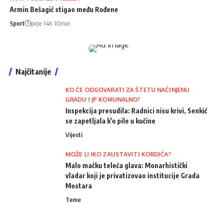
Armin Bešagić stigao među Rođene
Sport
prije 14h 10min
Najčitanije
KO ĆE ODGOVARATI ZA ŠTETU NAČINJENU
GRADU I JP KOMUNALNO?
Inspekcija presudila: Radnici nisu krivi, Senkić
se zapetljala k'o pile u kučine
Vijesti
MOŽE LI IKO ZAUSTAVITI KORDIĆA?
Malo mačku teleća glava: Monarhistički
vladar koji je privatizovao institucije Grada
Mostara
Teme