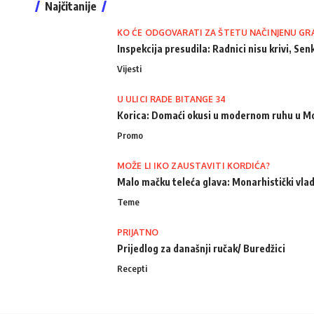
Najčitanije
KO ĆE ODGOVARATI ZA ŠTETU NAČINJENU GR
Inspekcija presudila: Radnici nisu krivi, Senk
Vijesti
U ULICI RADE BITANGE 34
Korica: Domaći okusi u modernom ruhu u M
Promo
MOŽE LI IKO ZAUSTAVITI KORDIĆA?
Malo mačku teleća glava: Monarhistički vlad
Teme
PRIJATNO
Prijedlog za današnji ručak/ Buredžici
Recepti