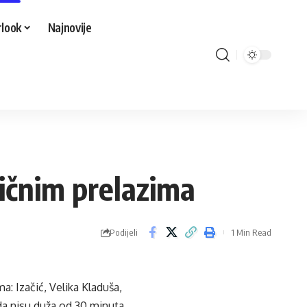
look
Najnovije
ničnim prelazima
Podijeli
1 Min Read
a: Izačić, Velika Kladuša,
da nisu duža od 30 minuta.