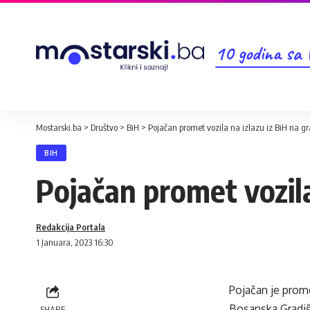
10 godina sa
Mostarski.ba
>
Društvo
>
BiH
>
Pojačan promet vozila na izlazu iz BiH na g
BIH
Pojačan promet vozila
Redakcija Portala
1 Januara, 2023 16:30
Pojačan je prome
Bosanska Gradišk
SHARE