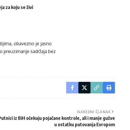
a za koju se živi
edijima, obavezno je jasno
ko preuzimanje sadržaja bez
NAREDNI ČLANAK
tnici iz BiH očekuju pojačane kontrole, ali i manje gužve
u ostatku putovanja Evropom