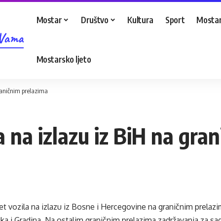
Mostar
Društvo
Kultura
Sport
Mostar
 Vama
Mostarsko ljeto
raničnim prelazima
 na izlazu iz BiH na gra
t vozila na izlazu iz Bosne i Hercegovine na graničnim prelazim
a i Gradina. Na ostalim graničnim prelazima zadržavanja za sa