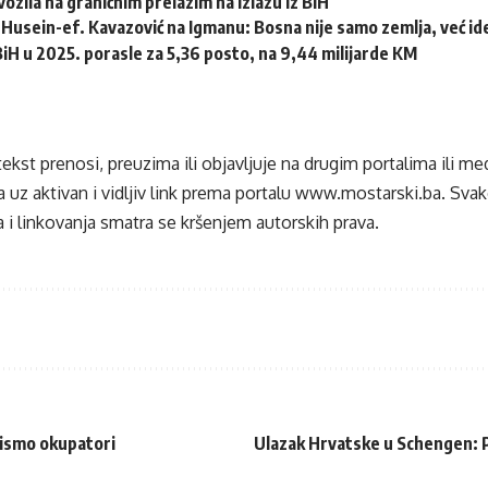
ozila na graničnim prelazim na izlazu iz BiH
Husein-ef. Kavazović na Igmanu: Bosna nije samo zemlja, već idej
 BiH u 2025. porasle za 5,36 posto, na 9,44 milijarde KM
tekst prenosi, preuzima ili objavljuje na drugim portalima ili m
 uz aktivan i vidljiv link prema portalu
www.mostarski.ba
. Sva
 i linkovanja smatra se kršenjem autorskih prava.
ismo okupatori
Ulazak Hrvatske u Schengen: Pu