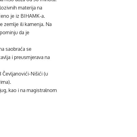
lozivnih materija na
općeno je iz BIHAMK-a.
e zemlje ili kamenja. Na
pominju da je
na saobraća se
avlja i preusmjerava na
 Čevljanovići-Nišići (u
ima).
 jug, kao i na magistralnom