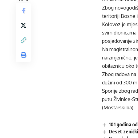
Zbog novogodišnj
teritoriji Bosne
Kolovoz je mjes
svim dionicama 
posjedovanje z
Na magistralnom
naizmjenično, j
obilaznicu oko t
Zbog radova na i
dužini od 300 m
Sporije zbog rad
putu Živinice-S
(Mostarski.ba)
101 godina od
Deset zenički