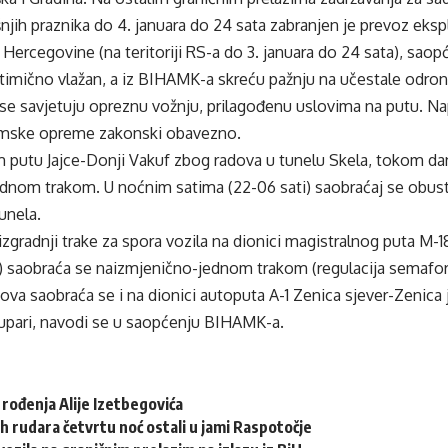
ih praznika do 4. januara do 24 sata zabranjen je prevoz eksp
 i Hercegovine (na teritoriji RS-a do 3. januara do 24 sata), sa
timično vlažan, a iz BIHAMK-a skreću pažnju na učestale odron
se savjetuju opreznu vožnju, prilagođenu uslovima na putu. Na
imske opreme zakonski obavezno.
 putu Jajce-Donji Vakuf zbog radova u tunelu Skela, tokom da
ednom trakom. U noćnim satima (22-06 sati) saobraćaj se obust
unela.
zgradnji trake za spora vozila na dionici magistralnog puta M-18
) saobraća se naizmjenično-jednom trakom (regulacija semafor
ova saobraća se i na dionici autoputa A-1 Zenica sjever-Zenica
tupari, navodi se u saopćenju BIHAMK-a.
 rođenja Alije Izetbegovića
h rudara četvrtu noć ostali u jami Raspotočje