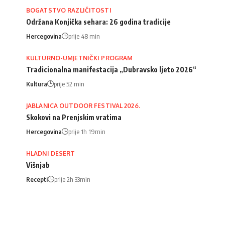
BOGATSTVO RAZLIČITOSTI
Održana Konjička sehara: 26 godina tradicije
Hercegovina
prije 48 min
KULTURNO-UMJETNIČKI PROGRAM
Tradicionalna manifestacija „Dubravsko ljeto 2026“
Kultura
prije 52 min
JABLANICA OUTDOOR FESTIVAL 2026.
Skokovi na Prenjskim vratima
Hercegovina
prije 1h 19min
HLADNI DESERT
Višnjab
Recepti
prije 2h 33min