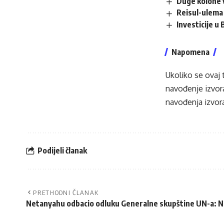
Duge kolone v
Reisul-ulema 
Investicije u
Napomena
Ukoliko se ovaj 
navođenje izvora
navođenja izvora
Podijeli članak
PRETHODNI ČLANAK
Netanyahu odbacio odluku Generalne skupštine UN-a: N