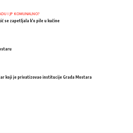
ADU I JP KOMUNALNO?
ić se zapetljala k'o pile u kučine
ostaru
ar koji je privatizovao institucije Grada Mostara