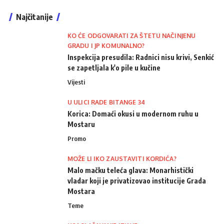
Najčitanije
KO ĆE ODGOVARATI ZA ŠTETU NAČINJENU
GRADU I JP KOMUNALNO?
Inspekcija presudila: Radnici nisu krivi, Senkić
se zapetljala k'o pile u kučine
Vijesti
U ULICI RADE BITANGE 34
Korica: Domaći okusi u modernom ruhu u
Mostaru
Promo
MOŽE LI IKO ZAUSTAVITI KORDIĆA?
Malo mačku teleća glava: Monarhistički
vladar koji je privatizovao institucije Grada
Mostara
Teme