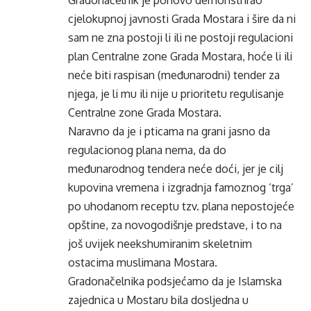
Gradonačelnik je ponovo demonstrirao
cjelokupnoj javnosti Grada Mostara i šire da ni
sam ne zna postoji li ili ne postoji regulacioni
plan Centralne zone Grada Mostara, hoće li ili
neće biti raspisan (međunarodni) tender za
njega, je li mu ili nije u prioritetu regulisanje
Centralne zone Grada Mostara.
Naravno da je i pticama na grani jasno da
regulacionog plana nema, da do
međunarodnog tendera neće doći, jer je cilj
kupovina vremena i izgradnja famoznog ‘trga’
po uhodanom receptu tzv. plana nepostojeće
opštine, za novogodišnje predstave, i to na
još uvijek neekshumiranim skeletnim
ostacima muslimana Mostara.
Gradonačelnika podsjećamo da je Islamska
zajednica u Mostaru bila dosljedna u