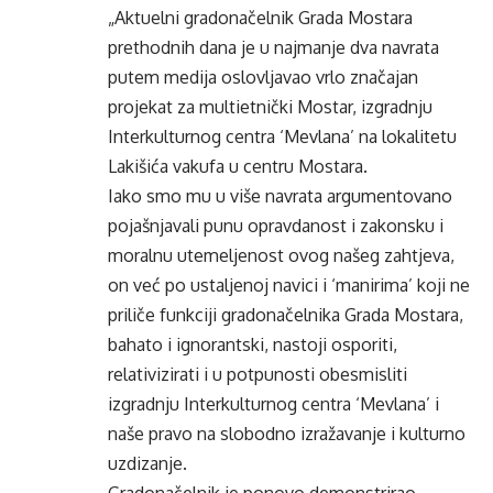
„Aktuelni gradonačelnik Grada Mostara
prethodnih dana je u najmanje dva navrata
putem medija oslovljavao vrlo značajan
projekat za multietnički Mostar, izgradnju
Interkulturnog centra ‘Mevlana’ na lokalitetu
Lakišića vakufa u centru Mostara.
Iako smo mu u više navrata argumentovano
pojašnjavali punu opravdanost i zakonsku i
moralnu utemeljenost ovog našeg zahtjeva,
on već po ustaljenoj navici i ‘manirima’ koji ne
priliče funkciji gradonačelnika Grada Mostara,
bahato i ignorantski, nastoji osporiti,
relativizirati i u potpunosti obesmisliti
izgradnju Interkulturnog centra ‘Mevlana’ i
naše pravo na slobodno izražavanje i kulturno
uzdizanje.