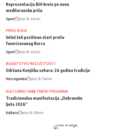
Reprezentacija BiH kreće po novu
mediteransku priču
Sport
prije 1h 24min
PRVO KOLO
Velež želi pozitivan start protiv
favorizovanog Borca
Sport
prije 3h 42min
BOGATSTVO RAZLIČITOSTI
Održana Konjička sehara: 26 godina tradicije
Hercegovina
prije 3h 54min
KULTURNO-UMJETNIČKI PROGRAM
Tradicionalna manifestacija „Dubravsko
ljeto 2026“
Kultura
prije 3h 58min