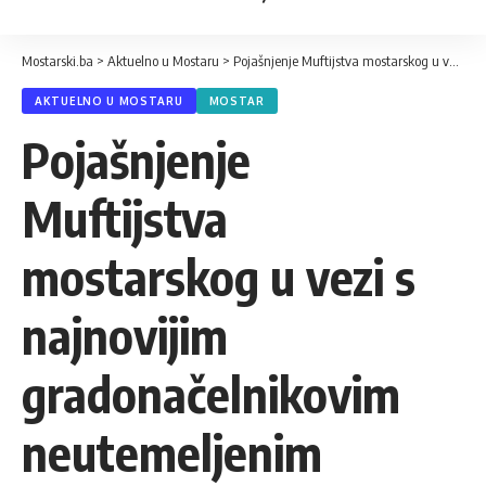
Mostarski.ba
>
Aktuelno u Mostaru
>
Pojašnjenje Muftijstva mostarskog u vezi s najnovijim gradonačelnikovim neutemeljenim istupima
AKTUELNO U MOSTARU
MOSTAR
Pojašnjenje
Muftijstva
mostarskog u vezi s
najnovijim
gradonačelnikovim
neutemeljenim