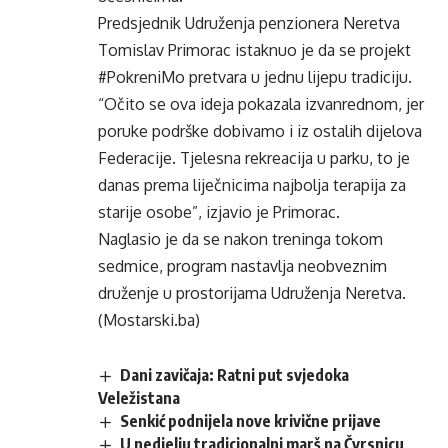
Predsjednik Udruženja penzionera Neretva
Tomislav Primorac istaknuo je da se projekt
#PokreniMo pretvara u jednu lijepu tradiciju.
“Očito se ova ideja pokazala izvanrednom, jer
poruke podrške dobivamo i iz ostalih dijelova
Federacije. Tjelesna rekreacija u parku, to je
danas prema liječnicima najbolja terapija za
starije osobe”, izjavio je Primorac.
Naglasio je da se nakon treninga tokom
sedmice, program nastavlja neobveznim
druženje u prostorijama Udruženja Neretva.
(Mostarski.ba)
Dani zavičaja: Ratni put svjedoka
Veležistana
Senkić podnijela nove krivične prijave
U nedjelju tradicionalni marš na Čvrsnicu