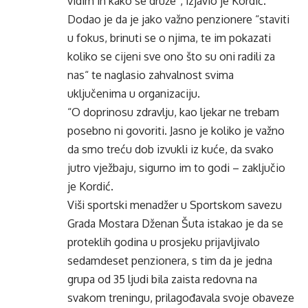
vidim ih kako se druže”, izjavio je Kordić.
Dodao je da je jako važno penzionere “staviti
u fokus, brinuti se o njima, te im pokazati
koliko se cijeni sve ono što su oni radili za
nas“ te naglasio zahvalnost svima
uključenima u organizaciju.
“O doprinosu zdravlju, kao ljekar ne trebam
posebno ni govoriti. Jasno je koliko je važno
da smo treću dob izvukli iz kuće, da svako
jutro vježbaju, sigurno im to godi – zaključio
je Kordić.
Viši sportski menadžer u Sportskom savezu
Grada Mostara Dženan Šuta istakao je da se
proteklih godina u prosjeku prijavljivalo
sedamdeset penzionera, s tim da je jedna
grupa od 35 ljudi bila zaista redovna na
svakom treningu, prilagođavala svoje obaveze