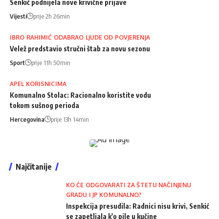
Senkić podnijela nove krivične prijave
Vijesti
prije 2h 26min
IBRO RAHIMIĆ ODABRAO LJUDE OD POVJERENJA
Velež predstavio stručni štab za novu sezonu
Sport
prije 11h 50min
APEL KORISNICIMA
Komunalno Stolac: Racionalno koristite vodu
tokom sušnog perioda
Hercegovina
prije 13h 14min
Najčitanije
KO ĆE ODGOVARATI ZA ŠTETU NAČINJENU
GRADU I JP KOMUNALNO?
Inspekcija presudila: Radnici nisu krivi, Senkić
se zapetljala k'o pile u kučine