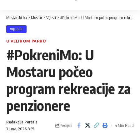
Mostarski.ba
>
Mostar
>
Vijesti
>
#PokreniMo: U Mostaru počeo program rekreacije za penzionere
VIJESTI
U VELIKOM PARKU
#PokreniMo: U
Mostaru počeo
program rekreacije za
penzionere
Redakcija Portala
Podijeli
4 Min Read
3 Juna, 2026 8:35