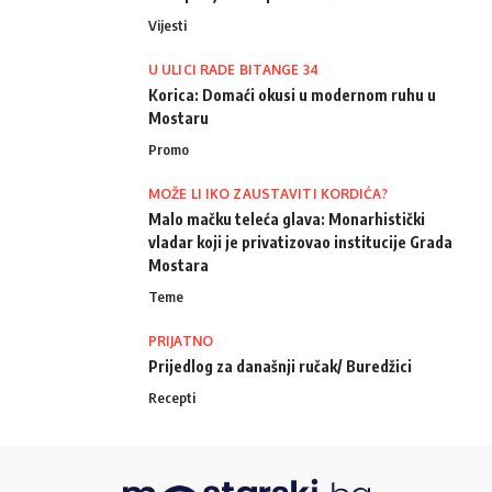
Vijesti
U ULICI RADE BITANGE 34
Korica: Domaći okusi u modernom ruhu u
Mostaru
Promo
MOŽE LI IKO ZAUSTAVITI KORDIĆA?
Malo mačku teleća glava: Monarhistički
vladar koji je privatizovao institucije Grada
Mostara
Teme
PRIJATNO
Prijedlog za današnji ručak/ Buredžici
Recepti