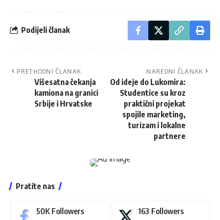
Podijeli članak
PRETHODNI ČLANAK
NAREDNI ČLANAK
Višesatna čekanja
Od ideje do Lukomira:
kamiona na granici
Studentice su kroz
Srbije i Hrvatske
praktični projekat
spojile marketing,
turizam i lokalne
partnere
Pratite nas
50K
Followers
163
Followers