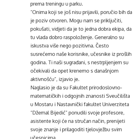
prema treningu u parku.
“Onima koji se još nisu prijavili, poručio bih da
je poziv otvoren. Mogu nam se priključiti,
pokušati, vidjeti da je to jedna dobra ekipa, da
tu vlada dobro raspoloženje. Generalno su
iskustva više nego pozitivna. Često
susrećemo naše korisnike, učesnike iz prošlih
godina. Ti naši sugrađani, s nestrpljenjem su
očekivali da opet krenemo s današnjom
aktivnošću”, izjavio je.
Naglasio je da su Fakultet prirodoslovno-
matematičkih i odgojnih znanosti Sveučilišta
u Mostaru i Nastavnički fakultet Univerziteta
“Džemal Bijedić” ponudili svoje profesore,
asistente koji će na stručan način, prenijeti
svoje znanje i prilagoditi tjelovježbu svim
učesnicima.