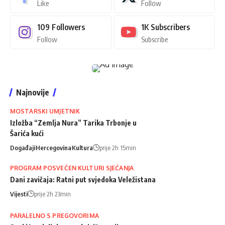
Like
Follow
109
Followers
1K
Subscribers
Follow
Subscribe
Najnovije
MOSTARSKI UMJETNIK
Izložba “Zemlja Nura” Tarika Trbonje u
Šarića kući
Događaji
Hercegovina
Kultura
prije 2h 15min
PROGRAM POSVEĆEN KULTURI SJEĆANJA
Dani zavičaja: Ratni put svjedoka Veležistana
Vijesti
prije 2h 23min
PARALELNO S PREGOVORIMA